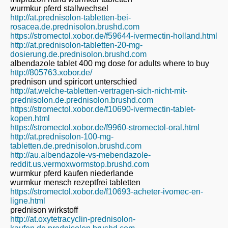
wurmkur pferd stallwechsel
http://at.prednisolon-tabletten-bei-
rosacea.de.prednisolon.brushd.com
https://stromectol.xobor.de/f59644-ivermectin-holland.html
http://at.prednisolon-tabletten-20-mg-
dosierung.de.prednisolon.brushd.com
albendazole tablet 400 mg dose for adults where to buy
http://805763.xobor.de/
prednison und spiricort unterschied
http://at.welche-tabletten-vertragen-sich-nicht-mit-
prednisolon.de.prednisolon.brushd.com
https://stromectol.xobor.de/f10690-ivermectin-tablet-
kopen.html
https://stromectol.xobor.de/f9960-stromectol-oral.html
http://at.prednisolon-100-mg-
tabletten.de.prednisolon.brushd.com
http://au.albendazole-vs-mebendazole-
reddit.us.vermoxwormstop.brushd.com
wurmkur pferd kaufen niederlande
wurmkur mensch rezeptfrei tabletten
https://stromectol.xobor.de/f10693-acheter-ivomec-en-
ligne.html
prednison wirkstoff
http://at.oxytetracyclin-prednisolon-