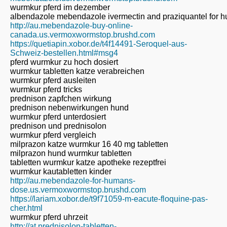
wurmkur pferd im dezember
albendazole mebendazole ivermectin and praziquantel for 
http://au.mebendazole-buy-online-
canada.us.vermoxwormstop.brushd.com
https://quetiapin.xobor.de/t4f14491-Seroquel-aus-
Schweiz-bestellen.html#msg4
pferd wurmkur zu hoch dosiert
wurmkur tabletten katze verabreichen
wurmkur pferd ausleiten
wurmkur pferd tricks
prednison zapfchen wirkung
prednison nebenwirkungen hund
wurmkur pferd unterdosiert
prednison und prednisolon
wurmkur pferd vergleich
milprazon katze wurmkur 16 40 mg tabletten
milprazon hund wurmkur tabletten
tabletten wurmkur katze apotheke rezeptfrei
wurmkur kautabletten kinder
http://au.mebendazole-for-humans-
dose.us.vermoxwormstop.brushd.com
https://lariam.xobor.de/t9f71059-m-eacute-floquine-pas-
cher.html
wurmkur pferd uhrzeit
http://at.prednisolon-tabletten-