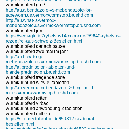
wurmkur pferd gro?
http://au.albendazole-vs-mebendazole-for-
tapeworm.us.vermoxwormstop.brushd.com
http://au.what-is-vermox-
mebendazole.us.vermoxwormstop.brushd.com
wurmkur pferd juni
https://semaglutid7rybelsus14.xobor.de/f59640-rybelsus-
rezeptfrei-aus-schweiz-Bestellen.html
wurmkur pferd danach pause
wurmkur pferd zweimal im jahr
http://au.how-to-get-
mebendazole.us.vermoxwormstop.brushd.com
http://at.prednisolon-tabletten-und-
bier.de.prednisolon.brushd.com
wurmkur pferd tragende stute
wurmkur hund wieviel tabletten
http://au.vermox-mebendazole-20-mg-per-1-
ml.us.vermoxwormstop.brushd.com
wurmkur pferd reiten
wurmkur pferd virbac
wurmkur hund anwendung 2 tabletten
wurmkur pferd milben
https://stromectol.xobor.de/f59812-scabioral-
bestellen.html