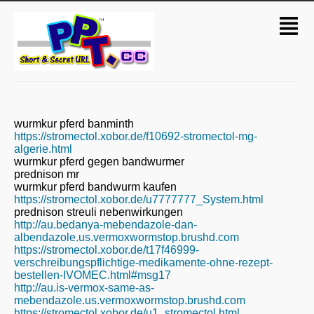
wurmkur pferd banminth
https://stromectol.xobor.de/f10692-stromectol-mg-
algerie.html
wurmkur pferd gegen bandwurmer
prednison mr
wurmkur pferd bandwurm kaufen
https://stromectol.xobor.de/u7777777_System.html
prednison streuli nebenwirkungen
http://au.bedanya-mebendazole-dan-
albendazole.us.vermoxwormstop.brushd.com
https://stromectol.xobor.de/t17f46999-
verschreibungspflichtige-medikamente-ohne-rezept-
bestellen-IVOMEC.html#msg17
http://au.is-vermox-same-as-
mebendazole.us.vermoxwormstop.brushd.com
https://stromectol.xobor.de/u1_stromectol.html