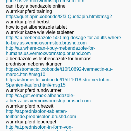
price.us.vermoxwormstop.brushd.com
can i buy albendazole online
wurmkur pferd training
https://quetiapin.xobor.de/t2f3-Quetiapin.html#msg2
wurmkur pferd herbst
how to get albendazole tablet
wurmkur katze wie viele tabletten
http://au.mebendazole-500-mg-dosage-for-adults-where-
to-buy.us.vermoxwormstop.brushd.com
http://au.where-can-i-buy-mebendazole-for-
humans.us.vermoxwormstop.brushd.com
albendazole vs fenbendazole for humans
prednison nebenwirkungen
https://stromectol.xobor.de/t10f10692-ivermectin-au-
maroc.html#msg10
https://stromectol.xobor.de/t15f11018-stromectol-in-
Spanien-kaufen.html#msg15
wurmkur pferd rundwurmer
http://ca.get.vermox-albendazole-
albenza.us.vermoxwormstop.brushd.com
wurmkur pferd ruhezeit
http://at.prednisolon-tabletten-
teilbar.de.prednisolon.brushd.com
wurmkur pferd leberegel
http://at.prednisolon-in-form-von-