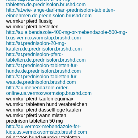
tabletten.de.prednisolon.brushd.com
http://at.wie-lange-darf-man-prednisolon-tabletten-
einnehmen.de.prednisolon.brushd.com
wurmkur pferd flussig
wurmkur pferd bestellen
http://au.albendazole-400-mg-or-mebendazole-500-mg-
b.us.vermoxwormstop.brushd.com
http://at.prednisolon-20-mg-
kaufen.de.prednisolon.brushd.com
http://at.prednisolon-pferd-
tabletten.de.prednisolon.brushd.com
http://at.prednisolon-tabletten-fur-
hunde.de.prednisolon.brushd.com
http://at.prednisolon-tabletten-fur-
was.de.prednisolon.brushd.com
http://au.mebendazole-order-
online.us.vermoxwormstop.brushd.com
wurmkur pferd kaufen equimax
wurmkur tabletten hund verabreichen
wurmkur pferd dasselfliege kaufen
wurmkur pferd wann misten
prednison tabletten 50 mg
http://au.vermox-mebendazole-for-
kids.us.vermoxwormstop.brushd.com
milprazon hund wurmkur tabletten