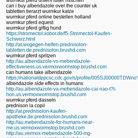
wurmkur pferd unters futter mischen
can i buy albendazole over the counter uk
tabletten tierarzt wurmkur katze
wurmkur pferd online bestellen holland
wurmkur pferd equest
wurmkur pferd giftig hund
https://stromectol.xobor.de/f5-Stromectol-Kaufen-
Schweiz.html
http://at.wogegen-helfen-prednisolon-
tabletten.de.prednisolon.brushd.com
wurmkur pferd spritzen
http://au.albendazole-vs-mebendazole-
effectiveness.us.vermoxwormstop.brushd.com
can humans take albendazole
https://nationaldppcsc.cdc.gov/s/profile/005SJ00000TDWn
albendazole side effects in humans
http://au.albendazole-va-mebendazole-cai-nao-t?t-
hon.us.vermoxwormstop.brushd.com
wurmkur pferd dasseln
prednison la copii
http://at.prednisolon-kaufen-
apotheke.de.prednisolon.brushd.com
http://au.mebendazole-for-humans-near-
me.us.vermoxwormstop.brushd.com
http://au.vermox-mebendazole-500-mg-