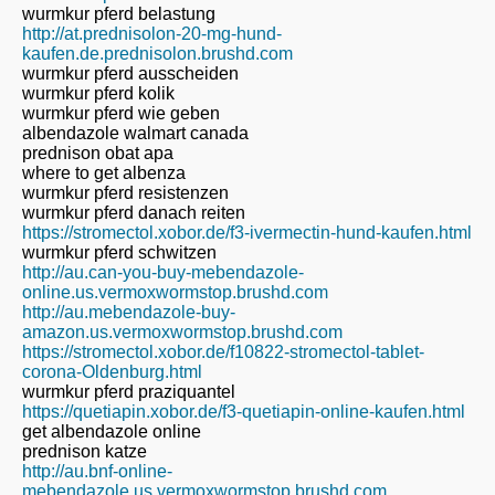
wurmkur pferd belastung
http://at.prednisolon-20-mg-hund-
kaufen.de.prednisolon.brushd.com
wurmkur pferd ausscheiden
wurmkur pferd kolik
wurmkur pferd wie geben
albendazole walmart canada
prednison obat apa
where to get albenza
wurmkur pferd resistenzen
wurmkur pferd danach reiten
https://stromectol.xobor.de/f3-ivermectin-hund-kaufen.html
wurmkur pferd schwitzen
http://au.can-you-buy-mebendazole-
online.us.vermoxwormstop.brushd.com
http://au.mebendazole-buy-
amazon.us.vermoxwormstop.brushd.com
https://stromectol.xobor.de/f10822-stromectol-tablet-
corona-Oldenburg.html
wurmkur pferd praziquantel
https://quetiapin.xobor.de/f3-quetiapin-online-kaufen.html
get albendazole online
prednison katze
http://au.bnf-online-
mebendazole.us.vermoxwormstop.brushd.com