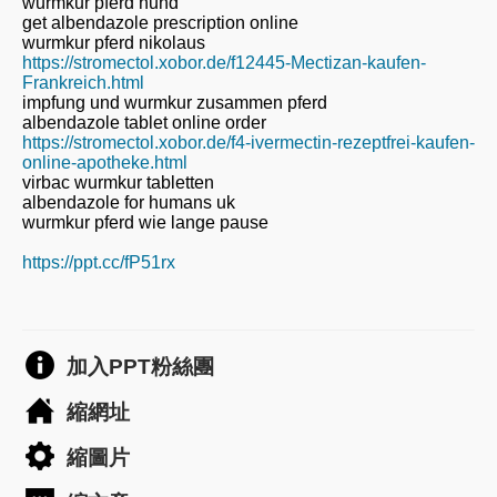
wurmkur pferd hund
get albendazole prescription online
wurmkur pferd nikolaus
https://stromectol.xobor.de/f12445-Mectizan-kaufen-
Frankreich.html
impfung und wurmkur zusammen pferd
albendazole tablet online order
https://stromectol.xobor.de/f4-ivermectin-rezeptfrei-kaufen-
online-apotheke.html
virbac wurmkur tabletten
albendazole for humans uk
wurmkur pferd wie lange pause
https://ppt.cc/fP51rx
加入PPT粉絲團
縮網址
縮圖片