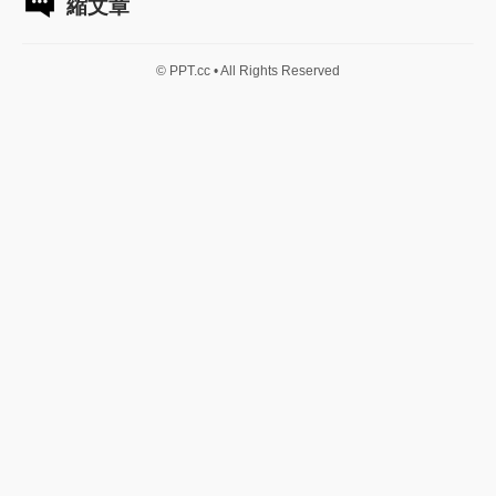
縮文章
© PPT.cc • All Rights Reserved