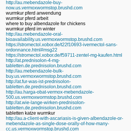
http://au.mebendazole-buy-
now.us.vermoxwormstop.brushd.com
wurmkur pferd anwendung
wurmkur pferd arbeit
where to buy albendazole for chickens
wurmkur pferd im winter
http://au.mebendazole-oral-
bioavailability.us.vermoxwormstop.brushd.com
https://stromectol.xobor.de/t22f10693-ivermectol-sans-
ordonnance.html#msg22
https://stromectol.xobor.de/f59711-zentel-mg-kaufen.html
http://at.prednisolon-4-mg-
tabletten.de.prednisolon.brushd.com
http://au.mebendazole-bulk-
buy.us.vermoxwormstop.brushd.com
http://at.fur-was-ist-prednisolon-
tabletten.de.prednisolon.brushd.com
http://au.harga-obat-vermox-mebendazole-
500.us.vermoxwormstop.brushd.com
http://at.wie-lange-wirken-prednisolon-
tabletten.de.prednisolon.brushd.com
tabletten katze wurmkur
http://au.a-client-with-ascariasis-is-given-albendazole-or-
mebendazole-as-single-dose-orally-of-how-many-
cc.us.vermoxwormstop.brushd.com