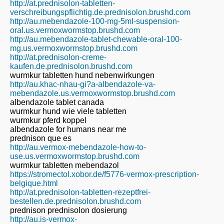
http://at.prednisolon-tabletten-
verschreibungspflichtig.de.prednisolon.brushd.com
http://au.mebendazole-100-mg-5ml-suspension-
oral.us.vermoxwormstop.brushd.com
http://au.mebendazole-tablet-chewable-oral-100-
mg.us.vermoxwormstop.brushd.com
http://at.prednisolon-creme-
kaufen.de.prednisolon.brushd.com
wurmkur tabletten hund nebenwirkungen
http://au.khac-nhau-gi?a-albendazole-va-
mebendazole.us.vermoxwormstop.brushd.com
albendazole tablet canada
wurmkur hund wie viele tabletten
wurmkur pferd koppel
albendazole for humans near me
prednison que es
http://au.vermox-mebendazole-how-to-
use.us.vermoxwormstop.brushd.com
wurmkur tabletten mebendazol
https://stromectol.xobor.de/f5776-vermox-prescription-
belgique.html
http://at.prednisolon-tabletten-rezeptfrei-
bestellen.de.prednisolon.brushd.com
prednison prednisolon dosierung
http://au.is-vermox-