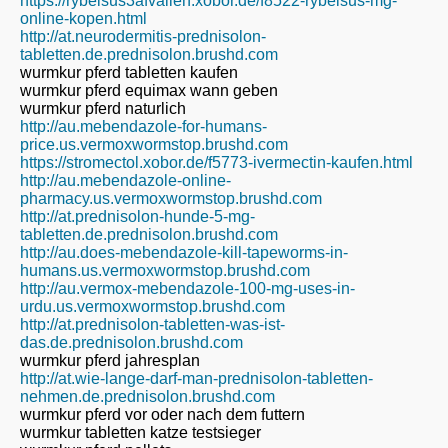
https://rybelsus3afvallen.xobor.de/f8522-rybelsus-mg-
online-kopen.html
http://at.neurodermitis-prednisolon-
tabletten.de.prednisolon.brushd.com
wurmkur pferd tabletten kaufen
wurmkur pferd equimax wann geben
wurmkur pferd naturlich
http://au.mebendazole-for-humans-
price.us.vermoxwormstop.brushd.com
https://stromectol.xobor.de/f5773-ivermectin-kaufen.html
http://au.mebendazole-online-
pharmacy.us.vermoxwormstop.brushd.com
http://at.prednisolon-hunde-5-mg-
tabletten.de.prednisolon.brushd.com
http://au.does-mebendazole-kill-tapeworms-in-
humans.us.vermoxwormstop.brushd.com
http://au.vermox-mebendazole-100-mg-uses-in-
urdu.us.vermoxwormstop.brushd.com
http://at.prednisolon-tabletten-was-ist-
das.de.prednisolon.brushd.com
wurmkur pferd jahresplan
http://at.wie-lange-darf-man-prednisolon-tabletten-
nehmen.de.prednisolon.brushd.com
wurmkur pferd vor oder nach dem futtern
wurmkur tabletten katze testsieger