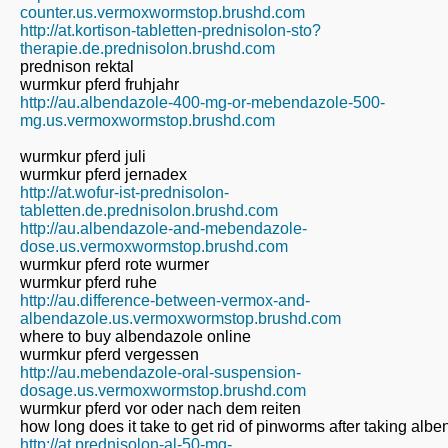
counter.us.vermoxwormstop.brushd.com
http://at.kortison-tabletten-prednisolon-sto?
therapie.de.prednisolon.brushd.com
prednison rektal
wurmkur pferd fruhjahr
http://au.albendazole-400-mg-or-mebendazole-500-
mg.us.vermoxwormstop.brushd.com
wurmkur pferd juli
wurmkur pferd jernadex
http://at.wofur-ist-prednisolon-
tabletten.de.prednisolon.brushd.com
http://au.albendazole-and-mebendazole-
dose.us.vermoxwormstop.brushd.com
wurmkur pferd rote wurmer
wurmkur pferd ruhe
http://au.difference-between-vermox-and-
albendazole.us.vermoxwormstop.brushd.com
where to buy albendazole online
wurmkur pferd vergessen
http://au.mebendazole-oral-suspension-
dosage.us.vermoxwormstop.brushd.com
wurmkur pferd vor oder nach dem reiten
how long does it take to get rid of pinworms after taking alb
http://at.prednisolon-al-50-mg-