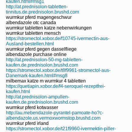
kaufen.html#msg1
http://at.prednisolon-tabletten-
tinnitus.de.prednisolon.brushd.com
wurmkur pferd magengeschwur
albendazole otc canada
wurmkur tabletten katze nebenwirkungen
wurmkur tabletten mensch
https://stromectol.xobor.de/f10745-ivermectin-aus-
Ausland-bestellen.html
wurmkur pferd gegen dasselfliege
albendazole purchase online
http://at.prednisolon-50-mg-tabletten-
kaufen.de.prednisolon.brushd.com
https://stromectol.xobor.de/t8f9961-stromectol-aus-
Danemark-kaufen.html#msg8
milbemax katze m wurmkur 4 tabletten
https://quetiapin.xobor.de/f4-seroquel-rezeptfrei-
kaufen.html
http://at.prednisolon-ampullen-
kaufen.de.prednisolon.brushd.com
wurmkur pferd kotwasser
http://au.mebendazole-pyrantel-pamoate-ho?c-
albendazole.us.vermoxwormstop.brushd.com
wurmkur pferd irland
https://stromectol.xobor.de/t21f9960-ivermektin-piller-