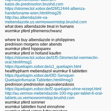
katze.de.prednisolon.brushd.com
https://stromectol.xobor.de/t26f12444-albenza-
handelsname-wien.html#msg26
http://au.albendazole-va-
mebendazole.us.vermoxwormstop.brushd.com
what does albendazole treat in humans
wurmkur pferd pfriemenschwanz
where to buy albendazole in philippines
prednison morgens oder abends
wurmkur pferd hippoparex
wurmkur pferd in holland kaufen
https://stromectol.xobor.de/t1f5-Stromectol-ivermectin-
oral.html#msg1
https://quetiapin.xobor.de/u1_quetiapin.html
healthypharm mebendazol wurmkur 6 tabletten
https://quetiapin.xobor.de/t3f2-Seroquel-
Quetiapinfumarat-Tabletten.html#msg3
prednison prednisolon aquivalenzdosis
https://quetiapin.xobor.de/f2-quetiapin-ohne-rezept.html
http://au.vermox-mebendazole-100-mg-per-tablet-6-oral-
tablets.us.vermoxwormstop.brushd.com
wurmkur pferd sommer
wurmkur tabletten hund einnahme