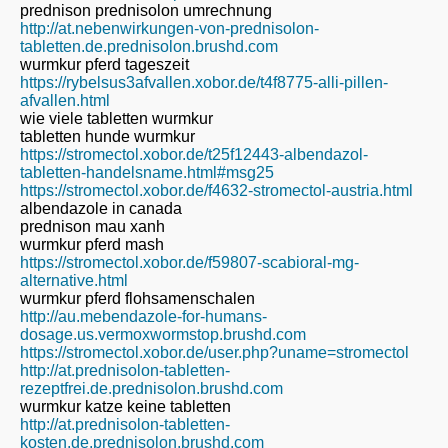
prednison prednisolon umrechnung
http://at.nebenwirkungen-von-prednisolon-
tabletten.de.prednisolon.brushd.com
wurmkur pferd tageszeit
https://rybelsus3afvallen.xobor.de/t4f8775-alli-pillen-
afvallen.html
wie viele tabletten wurmkur
tabletten hunde wurmkur
https://stromectol.xobor.de/t25f12443-albendazol-
tabletten-handelsname.html#msg25
https://stromectol.xobor.de/f4632-stromectol-austria.html
albendazole in canada
prednison mau xanh
wurmkur pferd mash
https://stromectol.xobor.de/f59807-scabioral-mg-
alternative.html
wurmkur pferd flohsamenschalen
http://au.mebendazole-for-humans-
dosage.us.vermoxwormstop.brushd.com
https://stromectol.xobor.de/user.php?uname=stromectol
http://at.prednisolon-tabletten-
rezeptfrei.de.prednisolon.brushd.com
wurmkur katze keine tabletten
http://at.prednisolon-tabletten-
kosten.de.prednisolon.brushd.com