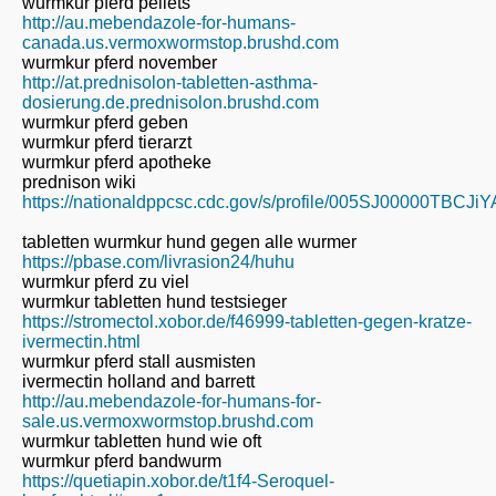
wurmkur pferd pellets
http://au.mebendazole-for-humans-
canada.us.vermoxwormstop.brushd.com
wurmkur pferd november
http://at.prednisolon-tabletten-asthma-
dosierung.de.prednisolon.brushd.com
wurmkur pferd geben
wurmkur pferd tierarzt
wurmkur pferd apotheke
prednison wiki
https://nationaldppcsc.cdc.gov/s/profile/005SJ00000TBCJi
tabletten wurmkur hund gegen alle wurmer
https://pbase.com/livrasion24/huhu
wurmkur pferd zu viel
wurmkur tabletten hund testsieger
https://stromectol.xobor.de/f46999-tabletten-gegen-kratze-
ivermectin.html
wurmkur pferd stall ausmisten
ivermectin holland and barrett
http://au.mebendazole-for-humans-for-
sale.us.vermoxwormstop.brushd.com
wurmkur tabletten hund wie oft
wurmkur pferd bandwurm
https://quetiapin.xobor.de/t1f4-Seroquel-