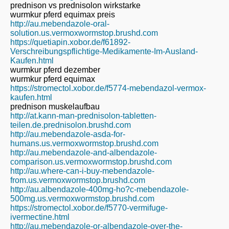
prednison vs prednisolon wirkstarke
wurmkur pferd equimax preis
http://au.mebendazole-oral-
solution.us.vermoxwormstop.brushd.com
https://quetiapin.xobor.de/f61892-
Verschreibungspflichtige-Medikamente-Im-Ausland-
Kaufen.html
wurmkur pferd dezember
wurmkur pferd equimax
https://stromectol.xobor.de/f5774-mebendazol-vermox-
kaufen.html
prednison muskelaufbau
http://at.kann-man-prednisolon-tabletten-
teilen.de.prednisolon.brushd.com
http://au.mebendazole-asda-for-
humans.us.vermoxwormstop.brushd.com
http://au.mebendazole-and-albendazole-
comparison.us.vermoxwormstop.brushd.com
http://au.where-can-i-buy-mebendazole-
from.us.vermoxwormstop.brushd.com
http://au.albendazole-400mg-ho?c-mebendazole-
500mg.us.vermoxwormstop.brushd.com
https://stromectol.xobor.de/f5770-vermifuge-
ivermectine.html
http://au.mebendazole-or-albendazole-over-the-