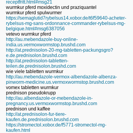
receptfritt.html#msg21
wurmkur pferd moxidectin und praziquantel
wurmkur pferd spulwurmer
https://semaglutid7rybelsus14.xobor.de/t6f59640-acheter-
rybelsus-mg-sans-ordonnance-commander-rybelsus-mg-
belgique.html#msg6387056
vetevo wurmkur pferd
http://au.mebendazole-buy-online-
india.us.vermoxwormstop.brushd.com
http://at.prednisolon-20-mg-tabletten-packungsgro?
e.de.prednisolon.brushd.com
http://at.prednisolon-tabletten-
teilen.de.prednisolon.brushd.com
wie viele tabletten wurmkur
http://au.mebendazole-vermox-albendazole-albenza-
pinworm-medicine.us.vermoxwormstop.brushd.com
vomex tabletten wurmkur
prednison pseudokrupp
http://au.albendazole-or-mebendazole-in-
pregnancy.us.vermoxwormstop.brushd.com
prednison und kaffee
http://at.prednisolon-fur-tiere-
kaufen.de.prednisolon.brushd.com
https://stromectol.xobor.de/f5771-stromectol-mg-
kaufen.html