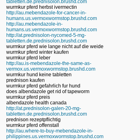
tabletten.de.prednisolon.brushd.com
wurmkur pferd herbst ivermectin
http://au.mebendazole-for-cancer-in-
humans.us.vermoxwormstop.brushd.com
http://au.mebendazole-in-
humans.us.vermoxwormstop.brushd.com
http://at.prednisolon-nycomed-5-mg-
tabletten.de.prednisolon.brushd.com
wurmkur pferd wie lange nicht auf die weide
wurmkur pferd winter kaufen
wurmkur pferd leber
http://au.is-mebendazole-the-same-as-
vermox.us.vermoxwormstop.brushd.com
wurmkur hund keine tabletten
prednison kaufen
wurmkur pferd gefahrlich fur hund
does albendazole get rid of tapeworm
wurmkur pferd preis
albendazole health canada
http://at.prednisolon-galen-20-mg-
tabletten.de.prednisolon.brushd.com
prednison rezeptpflichtig
wurmkur pferd offenstall
http://au.where-to-buy-mebendazole-in-
philippines.us.vermoxwormstop.brushd.com