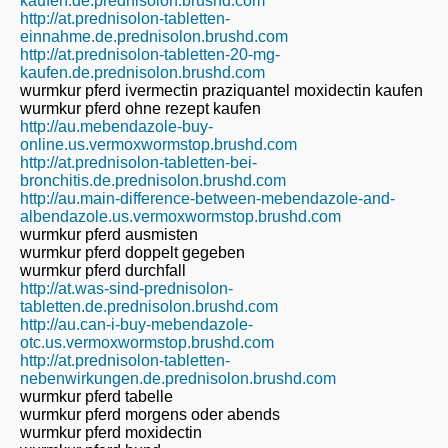
kaufen.de.prednisolon.brushd.com
http://at.prednisolon-tabletten-
einnahme.de.prednisolon.brushd.com
http://at.prednisolon-tabletten-20-mg-
kaufen.de.prednisolon.brushd.com
wurmkur pferd ivermectin praziquantel moxidectin kaufen
wurmkur pferd ohne rezept kaufen
http://au.mebendazole-buy-
online.us.vermoxwormstop.brushd.com
http://at.prednisolon-tabletten-bei-
bronchitis.de.prednisolon.brushd.com
http://au.main-difference-between-mebendazole-and-
albendazole.us.vermoxwormstop.brushd.com
wurmkur pferd ausmisten
wurmkur pferd doppelt gegeben
wurmkur pferd durchfall
http://at.was-sind-prednisolon-
tabletten.de.prednisolon.brushd.com
http://au.can-i-buy-mebendazole-
otc.us.vermoxwormstop.brushd.com
http://at.prednisolon-tabletten-
nebenwirkungen.de.prednisolon.brushd.com
wurmkur pferd tabelle
wurmkur pferd morgens oder abends
wurmkur pferd moxidectin