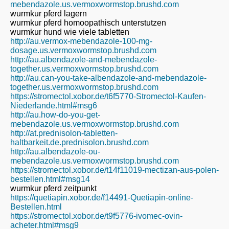
mebendazole.us.vermoxwormstop.brushd.com
wurmkur pferd lagern
wurmkur pferd homoopathisch unterstutzen
wurmkur hund wie viele tabletten
http://au.vermox-mebendazole-100-mg-
dosage.us.vermoxwormstop.brushd.com
http://au.albendazole-and-mebendazole-
together.us.vermoxwormstop.brushd.com
http://au.can-you-take-albendazole-and-mebendazole-
together.us.vermoxwormstop.brushd.com
https://stromectol.xobor.de/t6f5770-Stromectol-Kaufen-
Niederlande.html#msg6
http://au.how-do-you-get-
mebendazole.us.vermoxwormstop.brushd.com
http://at.prednisolon-tabletten-
haltbarkeit.de.prednisolon.brushd.com
http://au.albendazole-ou-
mebendazole.us.vermoxwormstop.brushd.com
https://stromectol.xobor.de/t14f11019-mectizan-aus-polen-
bestellen.html#msg14
wurmkur pferd zeitpunkt
https://quetiapin.xobor.de/f14491-Quetiapin-online-
Bestellen.html
https://stromectol.xobor.de/t9f5776-ivomec-ovin-
acheter.html#msg9