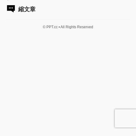
縮文章
© PPT.cc • All Rights Reserved