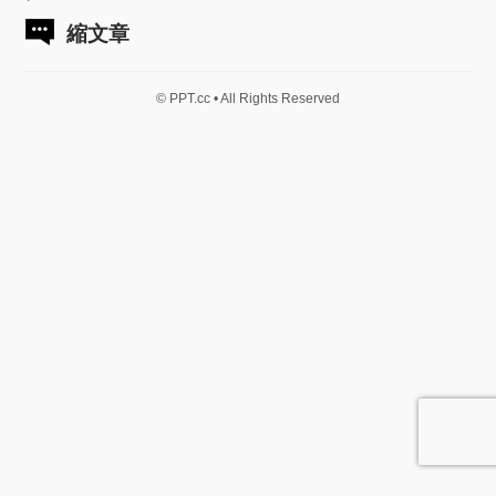
縮文章
© PPT.cc • All Rights Reserved