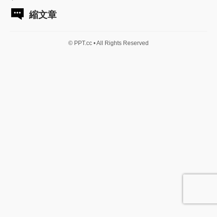
縮文章
© PPT.cc • All Rights Reserved