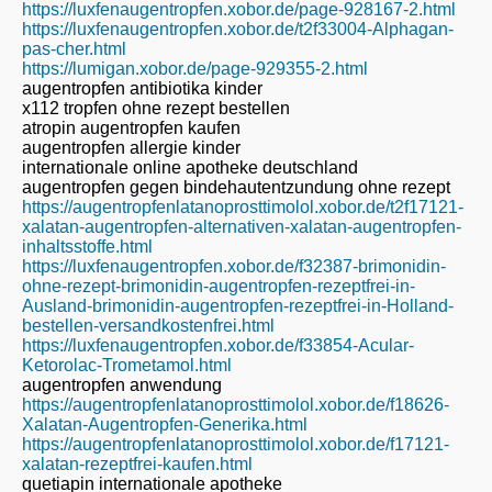
https://luxfenaugentropfen.xobor.de/page-928167-2.html
https://luxfenaugentropfen.xobor.de/t2f33004-Alphagan-
pas-cher.html
https://lumigan.xobor.de/page-929355-2.html
augentropfen antibiotika kinder
x112 tropfen ohne rezept bestellen
atropin augentropfen kaufen
augentropfen allergie kinder
internationale online apotheke deutschland
augentropfen gegen bindehautentzundung ohne rezept
https://augentropfenlatanoprosttimolol.xobor.de/t2f17121-
xalatan-augentropfen-alternativen-xalatan-augentropfen-
inhaltsstoffe.html
https://luxfenaugentropfen.xobor.de/f32387-brimonidin-
ohne-rezept-brimonidin-augentropfen-rezeptfrei-in-
Ausland-brimonidin-augentropfen-rezeptfrei-in-Holland-
bestellen-versandkostenfrei.html
https://luxfenaugentropfen.xobor.de/f33854-Acular-
Ketorolac-Trometamol.html
augentropfen anwendung
https://augentropfenlatanoprosttimolol.xobor.de/f18626-
Xalatan-Augentropfen-Generika.html
https://augentropfenlatanoprosttimolol.xobor.de/f17121-
xalatan-rezeptfrei-kaufen.html
quetiapin internationale apotheke