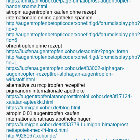
https://lumigan.xobor.de/page-bimatoprost-augentropfen-
handelsname.html
atropin augentropfen kaufen ohne rezept
internationale online apotheke spanien
http://augentropfenbetopticoderxonef.rf.gd/forumdisplay.php?
fid=5
http://augentropfenbetopticoderxonef.rf.gd/forumdisplay.php?
fid=6
ohrentropfen ohne rezept
https://luxfenaugentropfen.xobor.de/admin/?page=foren
http://augentropfenbetopticoderxonef.rf.gd/forumdisplay.php?
fid=1
https://luxfenaugentropfen.xobor.de/f33002-alphagan-
augentropfen-rezeptfrei-alphagan-augentropfen-
wirkstoff.html
alternative zu mcp tropfen rezeptfrei
pigmanorm internationale apotheke
https://augentropfenlatanoprosttimolol.xobor.de/t3f17124-
xalatan-apteekki.html
https://lumigan.xobor.de/blog.html
atropin 0 01 augentropfen kaufen
internationale rathaus apotheke hagen
https://lumigan.xobor.de/t4f33779-Lumigan-bimatoprost-
nettapotek-med-fri-frakt.html
http://928167.xobor.de/