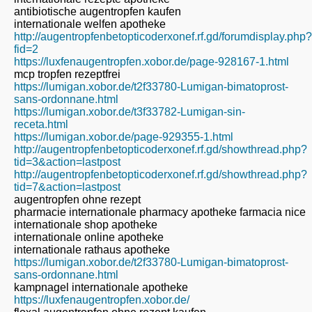
antibiotische augentropfen kaufen
internationale welfen apotheke
http://augentropfenbetopticoderxonef.rf.gd/forumdisplay.php?
fid=2
https://luxfenaugentropfen.xobor.de/page-928167-1.html
mcp tropfen rezeptfrei
https://lumigan.xobor.de/t2f33780-Lumigan-bimatoprost-
sans-ordonnane.html
https://lumigan.xobor.de/t3f33782-Lumigan-sin-
receta.html
https://lumigan.xobor.de/page-929355-1.html
http://augentropfenbetopticoderxonef.rf.gd/showthread.php?
tid=3&action=lastpost
http://augentropfenbetopticoderxonef.rf.gd/showthread.php?
tid=7&action=lastpost
augentropfen ohne rezept
pharmacie internationale pharmacy apotheke farmacia nice
internationale shop apotheke
internationale online apotheke
internationale rathaus apotheke
https://lumigan.xobor.de/t2f33780-Lumigan-bimatoprost-
sans-ordonnane.html
kampnagel internationale apotheke
https://luxfenaugentropfen.xobor.de/