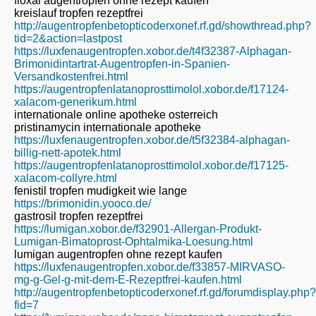
floxal augentropfen ohne rezept kaufen
kreislauf tropfen rezeptfrei
http://augentropfenbetopticoderxonef.rf.gd/showthread.php?
tid=2&action=lastpost
https://luxfenaugentropfen.xobor.de/t4f32387-Alphagan-
Brimonidintartrat-Augentropfen-in-Spanien-
Versandkostenfrei.html
https://augentropfenlatanoprosttimolol.xobor.de/f17124-
xalacom-generikum.html
internationale online apotheke osterreich
pristinamycin internationale apotheke
https://luxfenaugentropfen.xobor.de/t5f32384-alphagan-
billig-nett-apotek.html
https://augentropfenlatanoprosttimolol.xobor.de/f17125-
xalacom-collyre.html
fenistil tropfen mudigkeit wie lange
https://brimonidin.yooco.de/
gastrosil tropfen rezeptfrei
https://lumigan.xobor.de/f32901-Allergan-Produkt-
Lumigan-Bimatoprost-Ophtalmika-Loesung.html
lumigan augentropfen ohne rezept kaufen
https://luxfenaugentropfen.xobor.de/f33857-MIRVASO-
mg-g-Gel-g-mit-dem-E-Rezeptfrei-kaufen.html
http://augentropfenbetopticoderxonef.rf.gd/forumdisplay.php?
fid=7