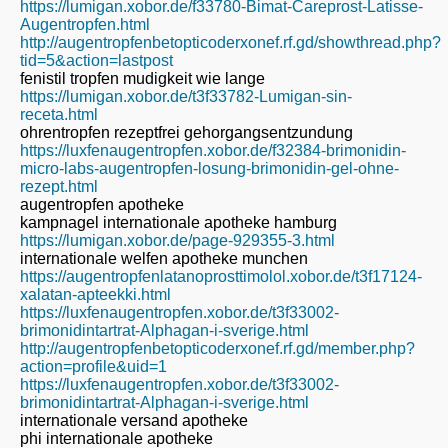
https://lumigan.xobor.de/f33780-Bimat-Careprost-Latisse-
Augentropfen.html
http://augentropfenbetopticoderxonef.rf.gd/showthread.php?
tid=5&action=lastpost
fenistil tropfen mudigkeit wie lange
https://lumigan.xobor.de/t3f33782-Lumigan-sin-
receta.html
ohrentropfen rezeptfrei gehorgangsentzundung
https://luxfenaugentropfen.xobor.de/f32384-brimonidin-
micro-labs-augentropfen-losung-brimonidin-gel-ohne-
rezept.html
augentropfen apotheke
kampnagel internationale apotheke hamburg
https://lumigan.xobor.de/page-929355-3.html
internationale welfen apotheke munchen
https://augentropfenlatanoprosttimolol.xobor.de/t3f17124-
xalatan-apteekki.html
https://luxfenaugentropfen.xobor.de/t3f33002-
brimonidintartrat-Alphagan-i-sverige.html
http://augentropfenbetopticoderxonef.rf.gd/member.php?
action=profile&uid=1
https://luxfenaugentropfen.xobor.de/t3f33002-
brimonidintartrat-Alphagan-i-sverige.html
internationale versand apotheke
phi internationale apotheke