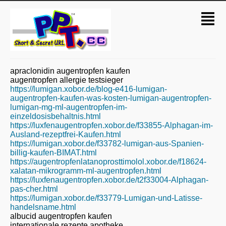
apraclonidin augentropfen kaufen
augentropfen allergie testsieger
https://lumigan.xobor.de/blog-e416-lumigan-
augentropfen-kaufen-was-kosten-lumigan-augentropfen-
lumigan-mg-ml-augentropfen-im-
einzeldosisbehaltnis.html
https://luxfenaugentropfen.xobor.de/f33855-Alphagan-im-
Ausland-rezeptfrei-Kaufen.html
https://lumigan.xobor.de/f33782-lumigan-aus-Spanien-
billig-kaufen-BIMAT.html
https://augentropfenlatanoprosttimolol.xobor.de/f18624-
xalatan-mikrogramm-ml-augentropfen.html
https://luxfenaugentropfen.xobor.de/t2f33004-Alphagan-
pas-cher.html
https://lumigan.xobor.de/f33779-Lumigan-und-Latisse-
handelsname.html
albucid augentropfen kaufen
internationale rezepte apotheke