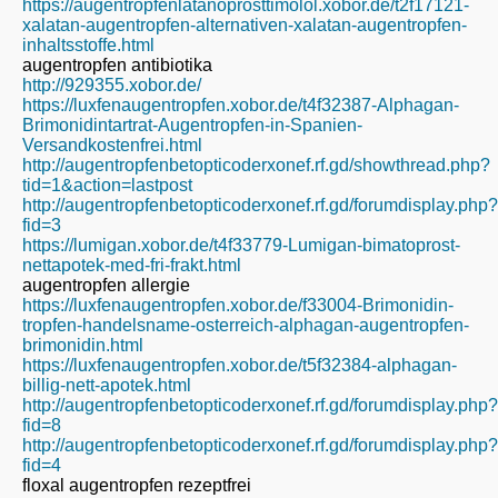
https://augentropfenlatanoprosttimolol.xobor.de/t2f17121-
xalatan-augentropfen-alternativen-xalatan-augentropfen-
inhaltsstoffe.html
augentropfen antibiotika
http://929355.xobor.de/
https://luxfenaugentropfen.xobor.de/t4f32387-Alphagan-
Brimonidintartrat-Augentropfen-in-Spanien-
Versandkostenfrei.html
http://augentropfenbetopticoderxonef.rf.gd/showthread.php?
tid=1&action=lastpost
http://augentropfenbetopticoderxonef.rf.gd/forumdisplay.php?
fid=3
https://lumigan.xobor.de/t4f33779-Lumigan-bimatoprost-
nettapotek-med-fri-frakt.html
augentropfen allergie
https://luxfenaugentropfen.xobor.de/f33004-Brimonidin-
tropfen-handelsname-osterreich-alphagan-augentropfen-
brimonidin.html
https://luxfenaugentropfen.xobor.de/t5f32384-alphagan-
billig-nett-apotek.html
http://augentropfenbetopticoderxonef.rf.gd/forumdisplay.php?
fid=8
http://augentropfenbetopticoderxonef.rf.gd/forumdisplay.php?
fid=4
floxal augentropfen rezeptfrei