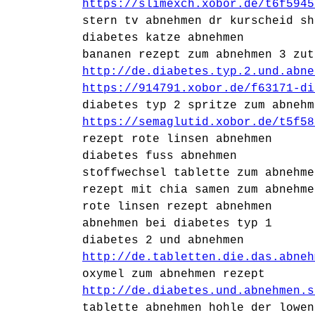
https://slimexch.xobor.de/t6f5945
stern tv abnehmen dr kurscheid sh
diabetes katze abnehmen
bananen rezept zum abnehmen 3 zut
http://de.diabetes.typ.2.und.abne
https://914791.xobor.de/f63171-di
diabetes typ 2 spritze zum abnehm
https://semaglutid.xobor.de/t5f58
rezept rote linsen abnehmen
diabetes fuss abnehmen
stoffwechsel tablette zum abnehme
rezept mit chia samen zum abnehme
rote linsen rezept abnehmen
abnehmen bei diabetes typ 1
diabetes 2 und abnehmen
http://de.tabletten.die.das.abneh
oxymel zum abnehmen rezept
http://de.diabetes.und.abnehmen.s
tablette abnehmen hohle der lowen