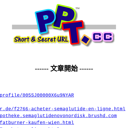
------ 文章開始 ------
profile/005SJ00000X6u9NYAR
r.de/f2766-acheter-semaglutide-en-ligne.html
potheke.semaglutidenovonordisk.brushd.com
fatburner-kaufen-wien.html