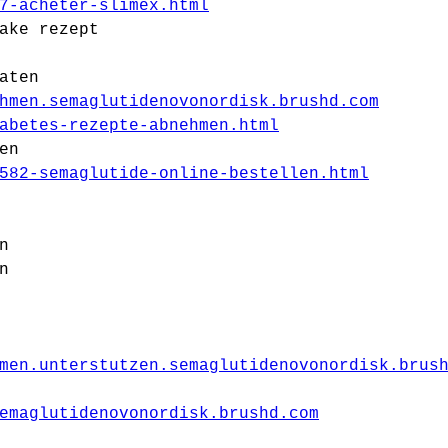
7-acheter-slimex.html
ake rezept
aten
hmen.semaglutidenovonordisk.brushd.com
abetes-rezepte-abnehmen.html
en
582-semaglutide-online-bestellen.html
n
n
men.unterstutzen.semaglutidenovonordisk.brus
emaglutidenovonordisk.brushd.com