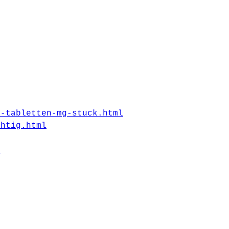
s-tabletten-mg-stuck.html
chtig.html
m