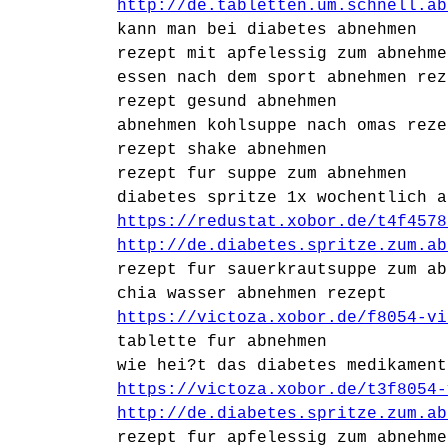
http://de.tabletten.um.schnell.ab
kann man bei diabetes abnehmen
rezept mit apfelessig zum abnehme
essen nach dem sport abnehmen rez
rezept gesund abnehmen
abnehmen kohlsuppe nach omas reze
rezept shake abnehmen
rezept fur suppe zum abnehmen
diabetes spritze 1x wochentlich a
https://redustat.xobor.de/t4f4578
http://de.diabetes.spritze.zum.ab
rezept fur sauerkrautsuppe zum ab
chia wasser abnehmen rezept
https://victoza.xobor.de/f8054-vi
tablette fur abnehmen
wie hei?t das diabetes medikament
https://victoza.xobor.de/t3f8054-
http://de.diabetes.spritze.zum.ab
rezept fur apfelessig zum abnehme