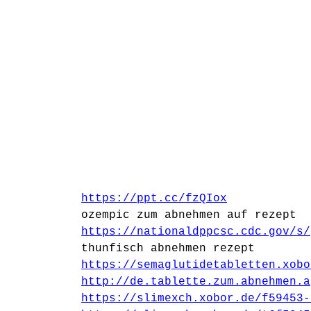
https://ppt.cc/fzQIox
ozempic zum abnehmen auf rezept
https://nationaldppcsc.cdc.gov/s/
thunfisch abnehmen rezept
https://semaglutidetabletten.xobo
http://de.tablette.zum.abnehmen.a
https://slimexch.xobor.de/f59453-