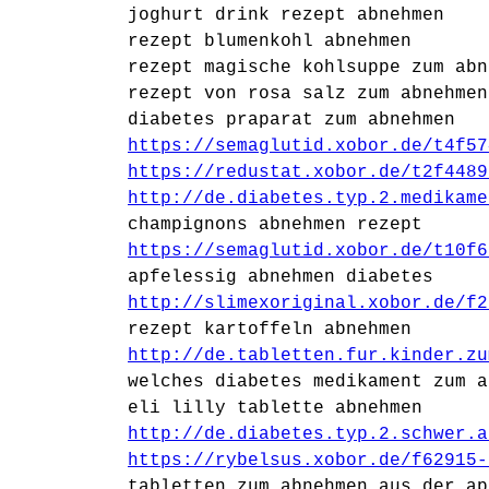
joghurt drink rezept abnehmen
rezept blumenkohl abnehmen
rezept magische kohlsuppe zum abn
rezept von rosa salz zum abnehmen
diabetes praparat zum abnehmen
https://semaglutid.xobor.de/t4f57
https://redustat.xobor.de/t2f4489
http://de.diabetes.typ.2.medikame
champignons abnehmen rezept
https://semaglutid.xobor.de/t10f6
apfelessig abnehmen diabetes
http://slimexoriginal.xobor.de/f2
rezept kartoffeln abnehmen
http://de.tabletten.fur.kinder.zu
welches diabetes medikament zum a
eli lilly tablette abnehmen
http://de.diabetes.typ.2.schwer.a
https://rybelsus.xobor.de/f62915-
tabletten zum abnehmen aus der ap