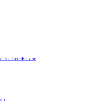
rdisk.brushd.com
com