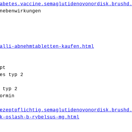
abetes.vaccine.semaglutidenovonordisk.brushd
nebenwirkungen
alli-abnehmtabletten-kaufen.html
pt
es typ 2
 typ 2
ormin
ezeptpflichtig.semaglutidenovonordisk.brushd
k-oslash-b-rybelsus-mg.html