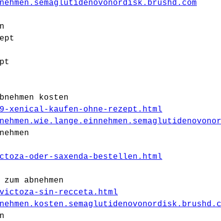
nehmen.semaglutidenovonordisk.brushd.com
n
ept
pt
bnehmen kosten
9-xenical-kaufen-ohne-rezept.html
nehmen.wie.lange.einnehmen.semaglutidenovono
nehmen
ctoza-oder-saxenda-bestellen.html
 zum abnehmen
victoza-sin-recceta.html
nehmen.kosten.semaglutidenovonordisk.brushd.
n