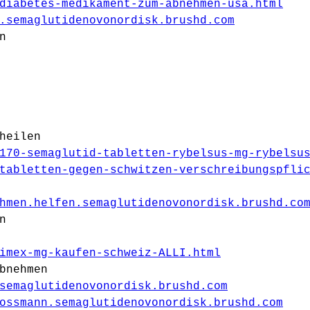
diabetes-medikament-zum-abnehmen-usa.html
.semaglutidenovonordisk.brushd.com
n
heilen
170-semaglutid-tabletten-rybelsus-mg-rybelsu
tabletten-gegen-schwitzen-verschreibungspfli
hmen.helfen.semaglutidenovonordisk.brushd.co
n
imex-mg-kaufen-schweiz-ALLI.html
bnehmen
semaglutidenovonordisk.brushd.com
ossmann.semaglutidenovonordisk.brushd.com