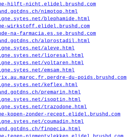
me-hilft-nicht.elidel.brushd.com
and.gotdns.ch/nimotop.html
igne.sytes.net/blephamide.html
me-wirkstoff.elidel.brushd.com
nde-na-farmacia.es.se.brushd.com
and.gotdns.ch/alprostadil.html
igne.sytes.net/aleve.html
igne.sytes.net/lioresal.html
igne.sytes.net/voltaren.html
igne.sytes.net/emsam.html
rix.au.maroc.fr.perdre-du-poids.brushd.com
igne.sytes.net/keflex.html
and.gotdns.ch/premarin.html
igne.sytes.net/isoptin.html
igne.sytes.net/trazodone.html
me-kopen-zonder-recept.elidel.brushd.com
igne.sytes.net/coumadin.html
and.gotdns.ch/finpecia.html
me-tegen-pigmentvlekken.elidel.brushd.com