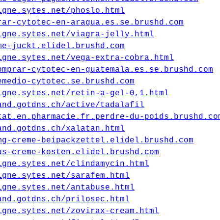
igne.sytes.net/phoslo.html
rar-cytotec-en-aragua.es.se.brushd.com
igne.sytes.net/viagra-jelly.html
me-juckt.elidel.brushd.com
igne.sytes.net/vega-extra-cobra.html
omprar-cytotec-en-guatemala.es.se.brushd.com
emedio-cytotec.se.brushd.com
igne.sytes.net/retin-a-gel-0,1.html
and.gotdns.ch/active/tadalafil
tat.en.pharmacie.fr.perdre-du-poids.brushd.co
and.gotdns.ch/xalatan.html
mg-creme-beipackzettel.elidel.brushd.com
us-creme-kosten.elidel.brushd.com
igne.sytes.net/clindamycin.html
igne.sytes.net/sarafem.html
igne.sytes.net/antabuse.html
and.gotdns.ch/prilosec.html
igne.sytes.net/zovirax-cream.html