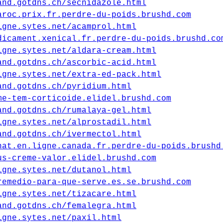
and.gotdns.ch/secnidazole.html
aroc.prix.fr.perdre-du-poids.brushd.com
igne.sytes.net/acamprol.html
dicament.xenical.fr.perdre-du-poids.brushd.co
igne.sytes.net/aldara-cream.html
and.gotdns.ch/ascorbic-acid.html
igne.sytes.net/extra-ed-pack.html
and.gotdns.ch/pyridium.html
me-tem-corticoide.elidel.brushd.com
and.gotdns.ch/rumalaya-gel.html
igne.sytes.net/alprostadil.html
and.gotdns.ch/ivermectol.html
hat.en.ligne.canada.fr.perdre-du-poids.brushd
us-creme-valor.elidel.brushd.com
igne.sytes.net/dutanol.html
remedio-para-que-serve.es.se.brushd.com
igne.sytes.net/tizacare.html
and.gotdns.ch/femalegra.html
igne.sytes.net/paxil.html