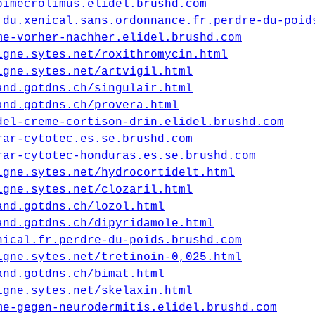
pimecrolimus.elidel.brushd.com
.du.xenical.sans.ordonnance.fr.perdre-du-poid
me-vorher-nachher.elidel.brushd.com
igne.sytes.net/roxithromycin.html
igne.sytes.net/artvigil.html
and.gotdns.ch/singulair.html
and.gotdns.ch/provera.html
del-creme-cortison-drin.elidel.brushd.com
rar-cytotec.es.se.brushd.com
rar-cytotec-honduras.es.se.brushd.com
igne.sytes.net/hydrocortidelt.html
igne.sytes.net/clozaril.html
and.gotdns.ch/lozol.html
and.gotdns.ch/dipyridamole.html
nical.fr.perdre-du-poids.brushd.com
igne.sytes.net/tretinoin-0,025.html
and.gotdns.ch/bimat.html
igne.sytes.net/skelaxin.html
me-gegen-neurodermitis.elidel.brushd.com