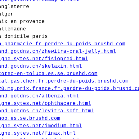
angleterre
alger
aix en provence
allemagne
a domicile paris
n.pharmacie.fr.perdre-du-poids.brushd.com
and.gotdns.ch/zhewitra-oral-jelly.html
igne.sytes.net/fisiopred.html
and.gotdns.ch/skelaxin.html
totec-en-toluca.es.se.brushd.com
cal.pas.cher.fr.perdre-du-poids.brushd.com
20.mg.prix.france.fr.perdre-du-poids.brushd.c
and.gotdns.ch/albenza.html
igne.sytes.net/ophthacare.html
and.gotdns.ch/levitra-soft.html
hoo.es.se.brushd.com
igne.sytes.net/imodium.html
igne.sytes.net/finax.html