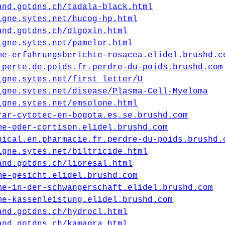
and.gotdns.ch/tadala-black.html
igne.sytes.net/hucog-hp.html
and.gotdns.ch/digoxin.html
igne.sytes.net/pamelor.html
me-erfahrungsberichte-rosacea.elidel.brushd.c
.perte.de.poids.fr.perdre-du-poids.brushd.com
igne.sytes.net/first_letter/U
igne.sytes.net/disease/Plasma-Cell-Myeloma
igne.sytes.net/emsolone.html
rar-cytotec-en-bogota.es.se.brushd.com
me-oder-cortison.elidel.brushd.com
nical.en.pharmacie.fr.perdre-du-poids.brushd.
igne.sytes.net/biltricide.html
and.gotdns.ch/lioresal.html
me-gesicht.elidel.brushd.com
me-in-der-schwangerschaft.elidel.brushd.com
me-kassenleistung.elidel.brushd.com
and.gotdns.ch/hydrocl.html
and.gotdns.ch/kamagra.html