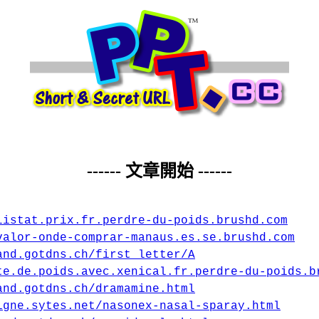
------ 文章開始 ------
listat.prix.fr.perdre-du-poids.brushd.com
valor-onde-comprar-manaus.es.se.brushd.com
and.gotdns.ch/first_letter/A
te.de.poids.avec.xenical.fr.perdre-du-poids.b
and.gotdns.ch/dramamine.html
igne.sytes.net/nasonex-nasal-sparay.html