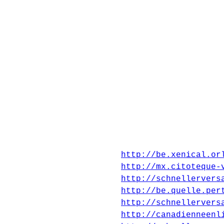
http://be.xenical.or
http://mx.citoteque-
http://schnellervers
http://be.quelle.per
http://schnellervers
http://canadienneenl