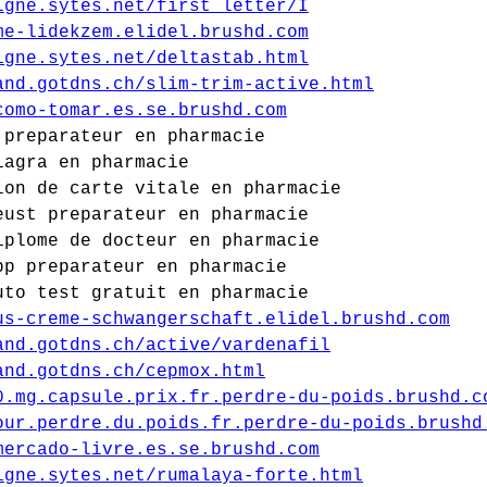
igne.sytes.net/first_letter/I
me-lidekzem.elidel.brushd.com
igne.sytes.net/deltastab.html
and.gotdns.ch/slim-trim-active.html
como-tomar.es.se.brushd.com
 preparateur en pharmacie
iagra en pharmacie
ion de carte vitale en pharmacie
eust preparateur en pharmacie
iplome de docteur en pharmacie
bp preparateur en pharmacie
uto test gratuit en pharmacie
us-creme-schwangerschaft.elidel.brushd.com
and.gotdns.ch/active/vardenafil
and.gotdns.ch/cepmox.html
0.mg.capsule.prix.fr.perdre-du-poids.brushd.c
our.perdre.du.poids.fr.perdre-du-poids.brushd
mercado-livre.es.se.brushd.com
igne.sytes.net/rumalaya-forte.html