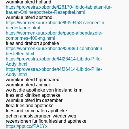
wurmkur pferd holland
https://provestra.xobor.de/f26170-libido-tabletten-fur-
frauen-Onlineapotheke-Rezeptfrei.html
wurmkur pferd abstand
https://wormenkuur.xobor.de/t9f59458-ivermectin-
niederlande.html
https://wormenkuur.xobor.de/page-albendazole-
comprimes-400-mg.html
friesland drehort apotheke
https://wormenkuur.xobor.de/f38893-combantrin-
bestellen.html
https://provestra.xobor.de/t4f26414-Libido-Pille-
Addyi.html
https://provestra.xobor.de/t4f26414-Libido-Pille-
Addyi.html
wurmkur pferd hippoparex
wurmkur pferd animec
wo ist die apotheke von friesland krimi
friesland kliniken apotheke
wurmkur pferd im dezember
flora friesland apotheke
friesland krimi hafen apotheke
gehen angststorungen wieder weg
rezensionen fur flora friesland apotheke
https://ppt.cc/fPA1Yx