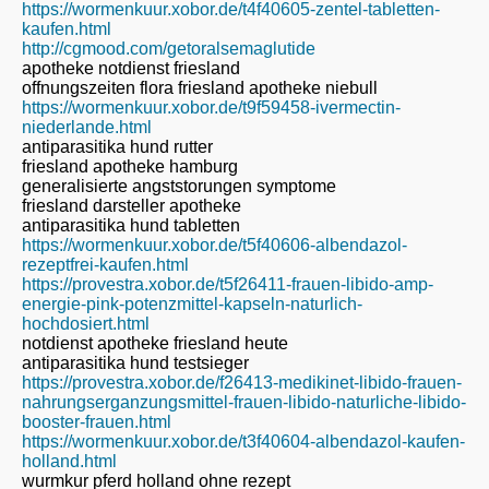
https://wormenkuur.xobor.de/t4f40605-zentel-tabletten-
kaufen.html
http://cgmood.com/getoralsemaglutide
apotheke notdienst friesland
offnungszeiten flora friesland apotheke niebull
https://wormenkuur.xobor.de/t9f59458-ivermectin-
niederlande.html
antiparasitika hund rutter
friesland apotheke hamburg
generalisierte angststorungen symptome
friesland darsteller apotheke
antiparasitika hund tabletten
https://wormenkuur.xobor.de/t5f40606-albendazol-
rezeptfrei-kaufen.html
https://provestra.xobor.de/t5f26411-frauen-libido-amp-
energie-pink-potenzmittel-kapseln-naturlich-
hochdosiert.html
notdienst apotheke friesland heute
antiparasitika hund testsieger
https://provestra.xobor.de/f26413-medikinet-libido-frauen-
nahrungserganzungsmittel-frauen-libido-naturliche-libido-
booster-frauen.html
https://wormenkuur.xobor.de/t3f40604-albendazol-kaufen-
holland.html
wurmkur pferd holland ohne rezept