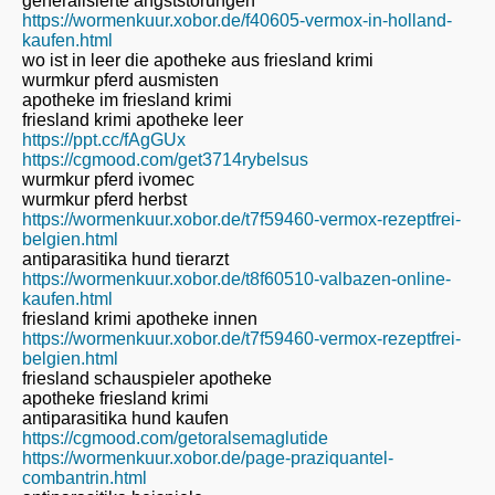
generalisierte angststorungen
https://wormenkuur.xobor.de/f40605-vermox-in-holland-
kaufen.html
wo ist in leer die apotheke aus friesland krimi
wurmkur pferd ausmisten
apotheke im friesland krimi
friesland krimi apotheke leer
https://ppt.cc/fAgGUx
https://cgmood.com/get3714rybelsus
wurmkur pferd ivomec
wurmkur pferd herbst
https://wormenkuur.xobor.de/t7f59460-vermox-rezeptfrei-
belgien.html
antiparasitika hund tierarzt
https://wormenkuur.xobor.de/t8f60510-valbazen-online-
kaufen.html
friesland krimi apotheke innen
https://wormenkuur.xobor.de/t7f59460-vermox-rezeptfrei-
belgien.html
friesland schauspieler apotheke
apotheke friesland krimi
antiparasitika hund kaufen
https://cgmood.com/getoralsemaglutide
https://wormenkuur.xobor.de/page-praziquantel-
combantrin.html