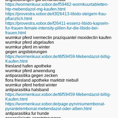
https://wormenkuur.xobor.de/f59462-wormkuurtabletten-
htp-mebendazol-mg-kaufen.html
https://provestra.xobor.de/t3f26413-libido-steigern-frau-
pflanzlich.html
https://provestra.xobor.de/f26411-essenz-libido-kapseln-
fur-frauen-female-intensity-pillen-fur-die-libido-bei-
frauen.html
wurmkur pferd ivermectin praziquantel moxidectin kaufen
wurmkur pferd abgelaufen
wurmkur pferd im winter
gegen angststorungen
https://wormenkuur.xobor.de/t6f59459-Mebendazol-billig-
Kaufen.html
friesland hafen apotheke
wurmkur pferd anwendung
antiparasitika gegen zecken
flora friesland apotheke marktstr niebull
wurmkur pferd herbst winter
antiparasitika halsband
https://wormenkuur.xobor.de/t6f59459-Mebendazol-billig-
Kaufen.html
https://wormenkuur.xobor.de/page-pyrviniumembonat-
pyrantelembonat-mebendazol-oder-alben.html
antiparasitika fur hunde