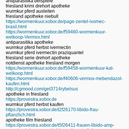
antiparasitika beispiele
friesland krimi drehort apotheke
wurmkur pferd ausleiten
friesland apotheke niebull
https://wormenkuur.xobor.de/page-zentel-ivomec-
brasil.html
https://wormenkuur.xobor.de/f59460-wormenkuur-
welkoop-Vermox.html
antiparasitika apotheke
wurmkur pferd herbst ivermectin
wurmkur pferd ivermectin praziquantel
friesland serie drehort apotheke
notdienst apotheke friesland morgen
https://wormenkuur.xobor.de/f59458-wormenkuur-kat-
welkoop.html
https://wormenkuur.xobor.de/f40606-vermox-mebendazol-
kaufen.html
http://cgmood.com/get3714rybelsus
apotheke in friesland
https://provestra.xobor.de
wurmkur pferd herbst kaufen
https://provestra.xobor.de/t2f26170-libido-frau-
pflanzlich.html
apotheke film friesland
https://provestra.xobor.de/t5f26411-frauen-libido-amp-