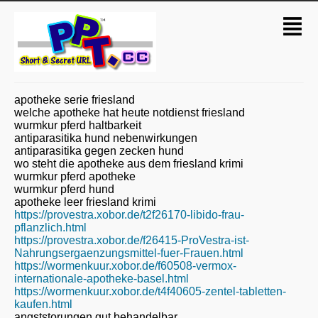
apotheke serie friesland
welche apotheke hat heute notdienst friesland
wurmkur pferd haltbarkeit
antiparasitika hund nebenwirkungen
antiparasitika gegen zecken hund
wo steht die apotheke aus dem friesland krimi
wurmkur pferd apotheke
wurmkur pferd hund
apotheke leer friesland krimi
https://provestra.xobor.de/t2f26170-libido-frau-
pflanzlich.html
https://provestra.xobor.de/f26415-ProVestra-ist-
Nahrungsergaenzungsmittel-fuer-Frauen.html
https://wormenkuur.xobor.de/f60508-vermox-
internationale-apotheke-basel.html
https://wormenkuur.xobor.de/t4f40605-zentel-tabletten-
kaufen.html
angststorungen gut behandelbar