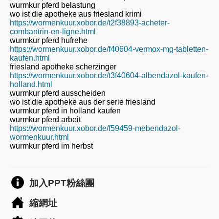
wurmkur pferd belastung
wo ist die apotheke aus friesland krimi
https://wormenkuur.xobor.de/t2f38893-acheter-
combantrin-en-ligne.html
wurmkur pferd hufrehe
https://wormenkuur.xobor.de/f40604-vermox-mg-tabletten-
kaufen.html
friesland apotheke scherzinger
https://wormenkuur.xobor.de/t3f40604-albendazol-kaufen-
holland.html
wurmkur pferd ausscheiden
wo ist die apotheke aus der serie friesland
wurmkur pferd in holland kaufen
wurmkur pferd arbeit
https://wormenkuur.xobor.de/f59459-mebendazol-
wormenkuur.html
wurmkur pferd im herbst
加入PPT粉絲團
縮網址