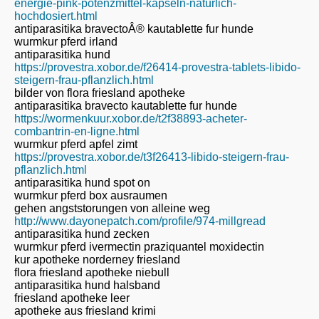
energie-pink-potenzmittel-kapseln-naturlich-
hochdosiert.html
antiparasitika bravectoÂ® kautablette fur hunde
wurmkur pferd irland
antiparasitika hund
https://provestra.xobor.de/f26414-provestra-tablets-libido-
steigern-frau-pflanzlich.html
bilder von flora friesland apotheke
antiparasitika bravecto kautablette fur hunde
https://wormenkuur.xobor.de/t2f38893-acheter-
combantrin-en-ligne.html
wurmkur pferd apfel zimt
https://provestra.xobor.de/t3f26413-libido-steigern-frau-
pflanzlich.html
antiparasitika hund spot on
wurmkur pferd box ausraumen
gehen angststorungen von alleine weg
http://www.dayonepatch.com/profile/974-millgread
antiparasitika hund zecken
wurmkur pferd ivermectin praziquantel moxidectin
kur apotheke norderney friesland
flora friesland apotheke niebull
antiparasitika hund halsband
friesland apotheke leer
apotheke aus friesland krimi