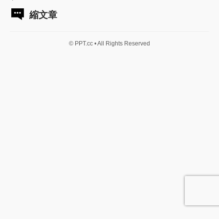
縮文章
© PPT.cc • All Rights Reserved