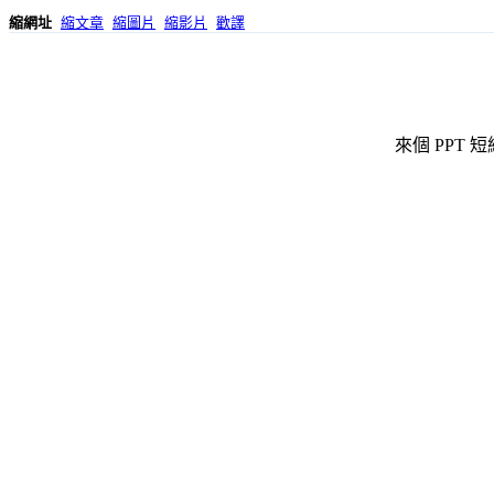
縮網址
縮文章
縮圖片
縮影片
歡譯
來個 PPT 短