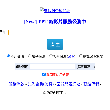
[New!] PPT 縮影片服務公測中
網址:
產 生
不用密碼
密碼保護
檔案保護 (
說明
)
網址說明(選填)
網址說明
(隨意填寫！)
我同意使用規範
服務條款
-
加入會員(免費)
-
回報問題網址
-
聯絡偶們
-
© 2026 PPT.cc