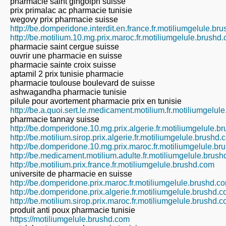
pharmacie saint gingolph suisse
prix primalac ac pharmacie tunisie
wegovy prix pharmacie suisse
http://be.domperidone.interdit.en.france.fr.motiliumgelule.br
http://be.motilium.10.mg.prix.maroc.fr.motiliumgelule.brushd
pharmacie saint cergue suisse
ouvrir une pharmacie en suisse
pharmacie sainte croix suisse
aptamil 2 prix tunisie pharmacie
pharmacie toulouse boulevard de suisse
ashwagandha pharmacie tunisie
pilule pour avortement pharmacie prix en tunisie
http://be.a.quoi.sert.le.medicament.motilium.fr.motiliumgelu
pharmacie tannay suisse
http://be.domperidone.10.mg.prix.algerie.fr.motiliumgelule.b
http://be.motilium.sirop.prix.algerie.fr.motiliumgelule.brushd
http://be.domperidone.10.mg.prix.maroc.fr.motiliumgelule.b
http://be.medicament.motilium.adulte.fr.motiliumgelule.brus
http://be.motilium.prix.france.fr.motiliumgelule.brushd.com
universite de pharmacie en suisse
http://be.domperidone.prix.maroc.fr.motiliumgelule.brushd.c
http://be.domperidone.prix.algerie.fr.motiliumgelule.brushd.
http://be.motilium.sirop.prix.maroc.fr.motiliumgelule.brushd.
produit anti poux pharmacie tunisie
https://motiliumgelule.brushd.com