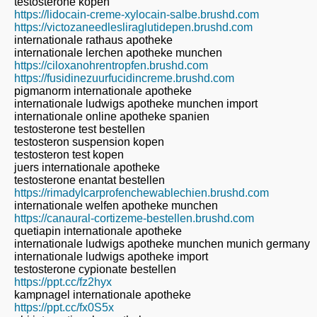
testosterone kopen
https://lidocain-creme-xylocain-salbe.brushd.com
https://victozaneedlesliraglutidepen.brushd.com
internationale rathaus apotheke
internationale lerchen apotheke munchen
https://ciloxanohrentropfen.brushd.com
https://fusidinezuurfucidincreme.brushd.com
pigmanorm internationale apotheke
internationale ludwigs apotheke munchen import
internationale online apotheke spanien
testosterone test bestellen
testosteron suspension kopen
testosteron test kopen
juers internationale apotheke
testosterone enantat bestellen
https://rimadylcarprofenchewablechien.brushd.com
internationale welfen apotheke munchen
https://canaural-cortizeme-bestellen.brushd.com
quetiapin internationale apotheke
internationale ludwigs apotheke munchen munich germany
internationale ludwigs apotheke import
testosterone cypionate bestellen
https://ppt.cc/fz2hyx
kampnagel internationale apotheke
https://ppt.cc/fx0S5x