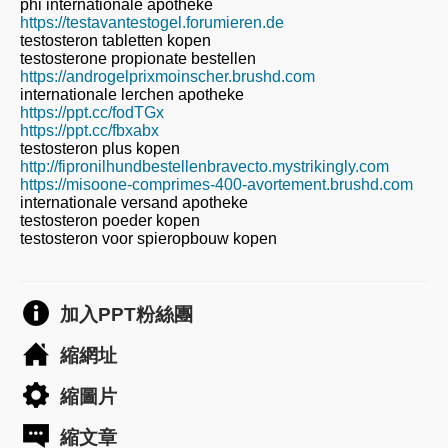
phi internationale apotheke
https://testavantestogel.forumieren.de
testosteron tabletten kopen
testosterone propionate bestellen
https://androgelprixmoinscher.brushd.com
internationale lerchen apotheke
https://ppt.cc/fodTGx
https://ppt.cc/fbxabx
testosteron plus kopen
http://fipronilhundbestellenbravecto.mystrikingly.com
https://misoone-comprimes-400-avortement.brushd.com
internationale versand apotheke
testosteron poeder kopen
testosteron voor spieropbouw kopen
加入PPT粉絲團
縮網址
縮圖片
縮文章