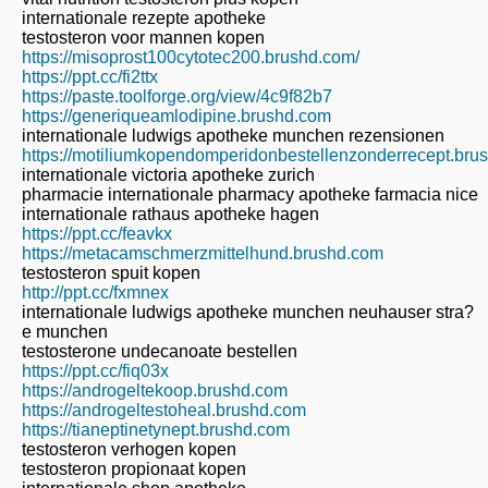
internationale rezepte apotheke
testosteron voor mannen kopen
https://misoprost100cytotec200.brushd.com/
https://ppt.cc/fi2ttx
https://paste.toolforge.org/view/4c9f82b7
https://generiqueamlodipine.brushd.com
internationale ludwigs apotheke munchen rezensionen
https://motiliumkopendomperidonbestellenzonderrecept.bru
internationale victoria apotheke zurich
pharmacie internationale pharmacy apotheke farmacia nice
internationale rathaus apotheke hagen
https://ppt.cc/feavkx
https://metacamschmerzmittelhund.brushd.com
testosteron spuit kopen
http://ppt.cc/fxmnex
internationale ludwigs apotheke munchen neuhauser stra?
e munchen
testosterone undecanoate bestellen
https://ppt.cc/fiq03x
https://androgeltekoop.brushd.com
https://androgeltestoheal.brushd.com
https://tianeptinetynept.brushd.com
testosteron verhogen kopen
testosteron propionaat kopen