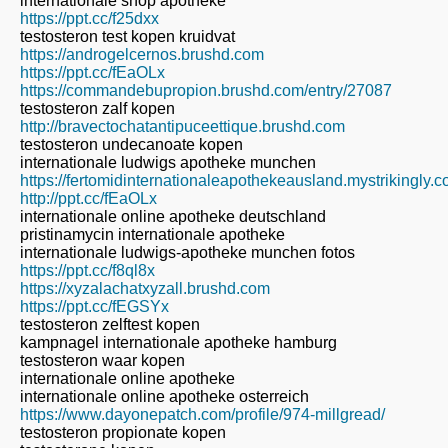
internationale shop apotheke
https://ppt.cc/f25dxx
testosteron test kopen kruidvat
https://androgelcernos.brushd.com
https://ppt.cc/fEaOLx
https://commandebupropion.brushd.com/entry/27087
testosteron zalf kopen
http://bravectochatantipuceettique.brushd.com
testosteron undecanoate kopen
internationale ludwigs apotheke munchen
https://fertomidinternationaleapothekeausland.mystrikingly.
http://ppt.cc/fEaOLx
internationale online apotheke deutschland
pristinamycin internationale apotheke
internationale ludwigs-apotheke munchen fotos
https://ppt.cc/f8ql8x
https://xyzalachatxyzall.brushd.com
https://ppt.cc/fEGSYx
testosteron zelftest kopen
kampnagel internationale apotheke hamburg
testosteron waar kopen
internationale online apotheke
internationale online apotheke osterreich
https://www.dayonepatch.com/profile/974-millgread/
testosteron propionate kopen