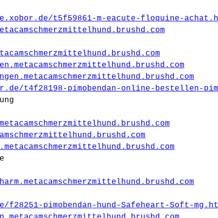
e.xobor.de/t5f59861-m-eacute-floquine-achat.
etacamschmerzmittelhund.brushd.com
tacamschmerzmittelhund.brushd.com
en.metacamschmerzmittelhund.brushd.com
ngen.metacamschmerzmittelhund.brushd.com
r.de/t4f28198-pimobendan-online-bestellen-pi
ung
metacamschmerzmittelhund.brushd.com
amschmerzmittelhund.brushd.com
.metacamschmerzmittelhund.brushd.com
e
harm.metacamschmerzmittelhund.brushd.com
e/f28251-pimobendan-hund-Safeheart-Soft-mg.h
n.metacamschmerzmittelhund.brushd.com