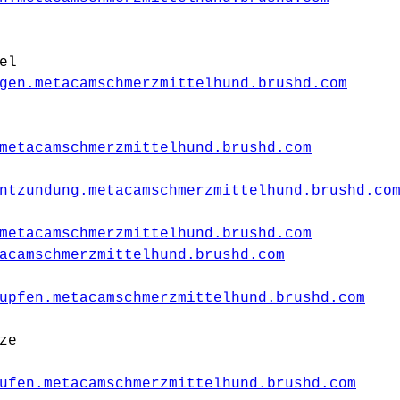
el
gen.metacamschmerzmittelhund.brushd.com
metacamschmerzmittelhund.brushd.com
ntzundung.metacamschmerzmittelhund.brushd.co
metacamschmerzmittelhund.brushd.com
acamschmerzmittelhund.brushd.com
upfen.metacamschmerzmittelhund.brushd.com
ze
ufen.metacamschmerzmittelhund.brushd.com