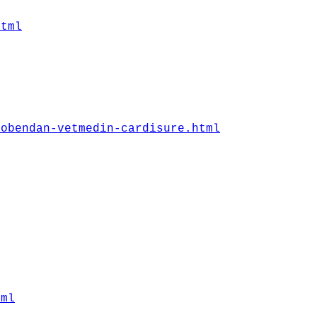
html
mobendan-vetmedin-cardisure.html
tml