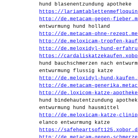
hund blasenentzundung apotheke
https://lariamtablettenmefloquin
http://de.metacam-gegen-fieber.m
entwurmung hund holland
http://de.metacam-ohne-rezept.me
http://de.meloxicam-tropfen-kauf
http://de.meloxidyl-hund-erfahru
https://cardaliskatzekaufen.xobo
hund bauchschmerzen nach entwurm
entwurmung flussig katze
http://de.meloxidyl-hund-kaufen.
http://de.metacam-generika.metac
http://de.loxicom-katze-apotheke
hund bindehautentzundung apothek
entwurmung hund hausmittel
http://de.meloxicam-katze-clinip
elanco entwurmung katze
https://safeheartsoft125.xobor.d
http://de.metacam-gegen-schmerze