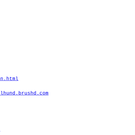
en.html
elhund.brushd.com
l