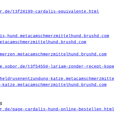
r.de/t3f28199-cardalis-equivalente.html
is-hund.metacamschmerzmittelhund.brushd.com
etacamschmerzmittelhund.brushd.com
merzen.metacamschmerzmittelhund.brushd.com
e.xobor.de/t3f54558-lariam-zonder-recept-kop
heldrusenentzundung-katze.metacamschmerzmitt
-katze.metacamschmerzmittelhund.brushd.com
g
r.de/page-cardalis-hund-online-bestellen.htm