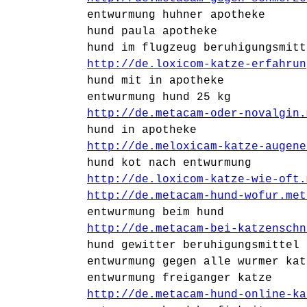
entwurmung huhner apotheke
hund paula apotheke
hund im flugzeug beruhigungsmitt
http://de.loxicom-katze-erfahrun
hund mit in apotheke
entwurmung hund 25 kg
http://de.metacam-oder-novalgin.
hund in apotheke
http://de.meloxicam-katze-augene
hund kot nach entwurmung
http://de.loxicom-katze-wie-oft.
http://de.metacam-hund-wofur.met
entwurmung beim hund
http://de.metacam-bei-katzenschn
hund gewitter beruhigungsmittel
entwurmung gegen alle wurmer kat
entwurmung freiganger katze
http://de.metacam-hund-online-ka