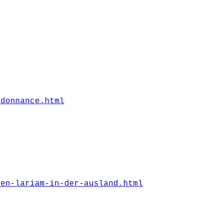
rdonnance.html
len-lariam-in-der-ausland.html