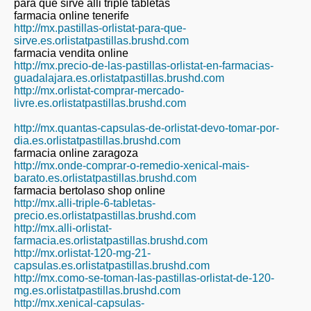
para que sirve alli triple tabletas
farmacia online tenerife
http://mx.pastillas-orlistat-para-que-
sirve.es.orlistatpastillas.brushd.com
farmacia vendita online
http://mx.precio-de-las-pastillas-orlistat-en-farmacias-
guadalajara.es.orlistatpastillas.brushd.com
http://mx.orlistat-comprar-mercado-
livre.es.orlistatpastillas.brushd.com
http://mx.quantas-capsulas-de-orlistat-devo-tomar-por-
dia.es.orlistatpastillas.brushd.com
farmacia online zaragoza
http://mx.onde-comprar-o-remedio-xenical-mais-
barato.es.orlistatpastillas.brushd.com
farmacia bertolaso shop online
http://mx.alli-triple-6-tabletas-
precio.es.orlistatpastillas.brushd.com
http://mx.alli-orlistat-
farmacia.es.orlistatpastillas.brushd.com
http://mx.orlistat-120-mg-21-
capsulas.es.orlistatpastillas.brushd.com
http://mx.como-se-toman-las-pastillas-orlistat-de-120-
mg.es.orlistatpastillas.brushd.com
http://mx.xenical-capsulas-