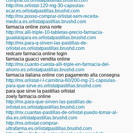
comprar.us.orlistatpastillas.brushd.com
http://mx.orlistat-120-mg-30-capsulas-
ecar.es.orlistatpastillas.brushd.com
http://mx.posso-comprar-orlistat-sem-receita-
medica.es.orlistatpastillas.brushd.com
farmacia online zona norte
http://mx.alli-triple-10-tabletas-precio-farmacia-
guadalajara.es.orlistatpastillas.brushd.com
http://mx.para-q-sirven-las-pastillas-de-
orlistat.es.orlistatpastillas.brushd.com
redcare farmacia online login
farmacia guacci vendita online
http://mx.cuanto-cuesta-alli-triple-en-farmacia-del-
ahorro.es.orlistatpastillas.brushd.com
farmacia italiana online con pagamento alla consegna
http://mx.orlistat-/-l-carnitina-60/200-mg-21-capsulas-
para-que-sirve.es.orlistatpastillas.brushd.com
para que sirve la pastillas orlistat
zoely farmacia online
http://mx.para-que-sirven-las-pastillas-de-
orlistat.es.orlistatpastillas.brushd.com
http://mx.cuantas-pastillas-de-orlistat-puedo-tomar-al-
dia.es.orlistatpastillas.brushd.com
http://mx.orlistat-comprar-
ultrafarma.es.orlistatpastillas.brushd.com