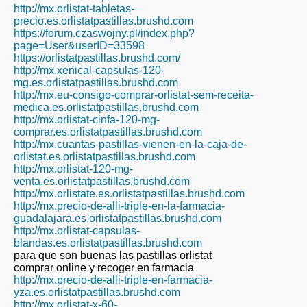
http://mx.orlistat-tabletas-
precio.es.orlistatpastillas.brushd.com
https://forum.czaswojny.pl/index.php?
page=User&userID=33598
https://orlistatpastillas.brushd.com/
http://mx.xenical-capsulas-120-
mg.es.orlistatpastillas.brushd.com
http://mx.eu-consigo-comprar-orlistat-sem-receita-
medica.es.orlistatpastillas.brushd.com
http://mx.orlistat-cinfa-120-mg-
comprar.es.orlistatpastillas.brushd.com
http://mx.cuantas-pastillas-vienen-en-la-caja-de-
orlistat.es.orlistatpastillas.brushd.com
http://mx.orlistat-120-mg-
venta.es.orlistatpastillas.brushd.com
http://mx.orlistate.es.orlistatpastillas.brushd.com
http://mx.precio-de-alli-triple-en-la-farmacia-
guadalajara.es.orlistatpastillas.brushd.com
http://mx.orlistat-capsulas-
blandas.es.orlistatpastillas.brushd.com
para que son buenas las pastillas orlistat
comprar online y recoger en farmacia
http://mx.precio-de-alli-triple-en-farmacia-
yza.es.orlistatpastillas.brushd.com
http://mx.orlistat-x-60-