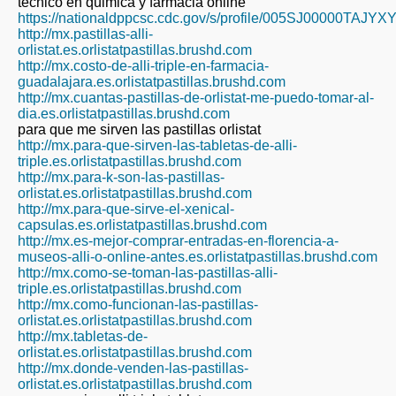
tecnico en quimica y farmacia online
https://nationaldppcsc.cdc.gov/s/profile/005SJ00000TAJYX
http://mx.pastillas-alli-
orlistat.es.orlistatpastillas.brushd.com
http://mx.costo-de-alli-triple-en-farmacia-
guadalajara.es.orlistatpastillas.brushd.com
http://mx.cuantas-pastillas-de-orlistat-me-puedo-tomar-al-
dia.es.orlistatpastillas.brushd.com
para que me sirven las pastillas orlistat
http://mx.para-que-sirven-las-tabletas-de-alli-
triple.es.orlistatpastillas.brushd.com
http://mx.para-k-son-las-pastillas-
orlistat.es.orlistatpastillas.brushd.com
http://mx.para-que-sirve-el-xenical-
capsulas.es.orlistatpastillas.brushd.com
http://mx.es-mejor-comprar-entradas-en-florencia-a-
museos-alli-o-online-antes.es.orlistatpastillas.brushd.com
http://mx.como-se-toman-las-pastillas-alli-
triple.es.orlistatpastillas.brushd.com
http://mx.como-funcionan-las-pastillas-
orlistat.es.orlistatpastillas.brushd.com
http://mx.tabletas-de-
orlistat.es.orlistatpastillas.brushd.com
http://mx.donde-venden-las-pastillas-
orlistat.es.orlistatpastillas.brushd.com