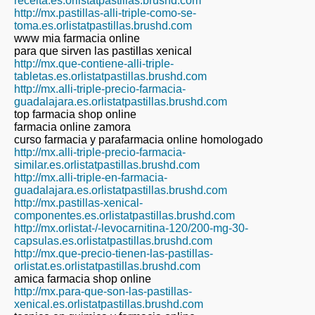
receita.es.orlistatpastillas.brushd.com
http://mx.pastillas-alli-triple-como-se-
toma.es.orlistatpastillas.brushd.com
www mia farmacia online
para que sirven las pastillas xenical
http://mx.que-contiene-alli-triple-
tabletas.es.orlistatpastillas.brushd.com
http://mx.alli-triple-precio-farmacia-
guadalajara.es.orlistatpastillas.brushd.com
top farmacia shop online
farmacia online zamora
curso farmacia y parafarmacia online homologado
http://mx.alli-triple-precio-farmacia-
similar.es.orlistatpastillas.brushd.com
http://mx.alli-triple-en-farmacia-
guadalajara.es.orlistatpastillas.brushd.com
http://mx.pastillas-xenical-
componentes.es.orlistatpastillas.brushd.com
http://mx.orlistat-/-levocarnitina-120/200-mg-30-
capsulas.es.orlistatpastillas.brushd.com
http://mx.que-precio-tienen-las-pastillas-
orlistat.es.orlistatpastillas.brushd.com
amica farmacia shop online
http://mx.para-que-son-las-pastillas-
xenical.es.orlistatpastillas.brushd.com