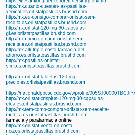
https://files.fm/beglueckendreicherskorpion/info
http://mx.cuanto-cuestan-las-pastillas-
xenical.es.orlistatpastillas.brushd.com
http://mx.eu-consigo-comprar-orlistat-sem-
receita.es.orlistatpastillas.brushd.com
http://mx.orlistat-120-mg-60-capsulas-
gf.es.orlistatpastillas.brushd.com
http://mx.como-comprar-orlistat-sem-
receita.es.orlistatpastillas.brushd.com
http://mx.alli-triple-costo-farmacia-del-
ahorro.es.orlistatpastillas.brushd.com
http://mx.pastillas-orlistat-
simi.es.orlistatpastillas.brushd.com
http://mx.orlistat-tabletas-120-mg-
precio.es.orlistatpastillas.brushd.com
https://nationaldppcsc.cdc.gov/s/profile/005SJ00000TBCJi
http://mx.orlistat-crisplus-120-mg-30-capsulas-
elea.es.orlistatpastillas.brushd.com
http://mx.tem-como-comprar-orlistat-sem-receita-
medica.es.orlistatpastillas.brushd.com
farmacia y parafarmacia online
http://mx.orlistat-venta-en-costa-
rica.es.orlistatpastillas.brushd.com