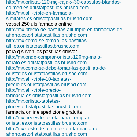
http://mx.orlistat-120-mg-caja-x-30-capsulas-blandas-
colmed.es.orlistatpastillas.brushd.com
http://mx.alli-triple-en-farmacia-
similares.es.orlistatpastillas.brushd.com
vessel 250 uls farmacia online
http://mx.precio-de-pastillas-alli-triple-en-farmacias-del-
ahorro.es.orlistatpastillas.brushd.com
http://mx.como-se-toman-las-pastillas-
alli.es.orlistatpastillas.brushd.com
para q sirven las pastillas orlistat
http://mx.onde-comprar-orlistat-120mg-mais-
barato.es.orlistatpastillas.brushd.com
http://mx.como-se-debe-tomar-las-pastillas-de-
orlistat.es.orlistatpastillas.brushd.com
http://mx.alli-triple-10-tabletas-
precio.es.orlistatpastillas.brushd.com
http://mx.alli-triple-precio-
farmacia.es.orlistatpastillas.brushd.com
http://mx.orlistat-tabletas-
plm.es.orlistatpastillas.brushd.com
farmacia online spedizione gratuita
http://mx.necesito-receta-para-comprar-
orlistat.es.orlistatpastillas.brushd.com
http://mx.costo-de-alli-triple-en-farmacia-del-
ahorro.es.orlistatpastillas.brushd.com