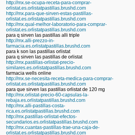
http://mx.se-ocupa-receta-para-comprar-
orlistat.es.orlistatpastillas.brushd.com
http://mx.para-que-sirven-estas-pastillas-
orlistat.es.orlistatpastillas.brushd.com
http://mx.qual-melhor-laboratorio-para-comprar-
orlistat.es.orlistatpastillas.brushd.com
para q sirven las pastillas alli triple
http://mx.alli-prezzo-in-
farmacia.es.orlistatpastillas.brushd.com
para k son las pastillas orlistat
para q sirven las pastillas de orlistat
http://mx.pastillas-orlistat-precio-
similares.es.orlistatpastillas.brushd.com
farmacia wells online
http://mx.se-necesita-receta-medica-para-comprar-
orlistat.es.orlistatpastillas.brushd.com
para que sirven las pastillas orlistat de 120 mg
http://mx.orlistat-precio-60-capsulas-la-
rebaja.es.orlistatpastillas.brushd.com
http://mx.alli-pastillas-costa-
rica.es.orlistatpastillas.brushd.com
http://mx.pastillas-orlistat-efectos-
secundarios.es.orlistatpastillas.brushd.com
http://mx.cuantas-pastillas-trae-una-caja-de-
orlistat.es.orlistatpastillas.brushd.com