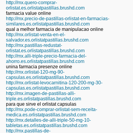
http://mx.quero-comprar-
orlistat.es.orlistatpastillas.brushd.com
farmacia value online
http://mx.precio-de-pastillas-orlistat-en-farmacias-
similares.es.orlistatpastillas.brushd.com
qual a melhor farmacia de manipulacao online
http://mx.orlistat-venta-en-el-
salvador.es.orlistatpastillas.brushd.com
http://mx.pastillas-redustat-
orlistat.es.orlistatpastillas.brushd.com
http://mx.alli-triple-precio-farmacia-del-
ahorro.es.orlistatpastillas.brushd.com
unina farmacia presenze online
http://mx.orlistat-120-mg-90-
capsulas.es.orlistatpastillas.brushd.com
http://mx.orlistat-levocarnitina-120-200-mg-30-
capsulas.es.orlistatpastillas.brushd.com
http://mx.imagen-de-pastillas-alli-
triple.es.orlistatpastillas.brushd.com
para que sirve el orlistat capsulas
http://mx.pode-comprar-orlistat-sem-receita-
medica.es.orlistatpastillas.brushd.com
http://mx.detalles-de-alli-triple-50-mg-10-
tabletas.es.orlistatpastillas.brushd.com
http://mx.pastillas-de-