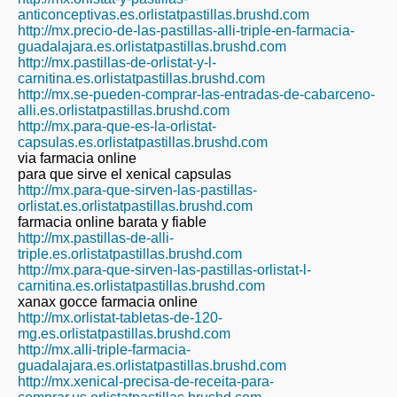
anticonceptivas.es.orlistatpastillas.brushd.com
http://mx.precio-de-las-pastillas-alli-triple-en-farmacia-
guadalajara.es.orlistatpastillas.brushd.com
http://mx.pastillas-de-orlistat-y-l-
carnitina.es.orlistatpastillas.brushd.com
http://mx.se-pueden-comprar-las-entradas-de-cabarceno-
alli.es.orlistatpastillas.brushd.com
http://mx.para-que-es-la-orlistat-
capsulas.es.orlistatpastillas.brushd.com
via farmacia online
para que sirve el xenical capsulas
http://mx.para-que-sirven-las-pastillas-
orlistat.es.orlistatpastillas.brushd.com
farmacia online barata y fiable
http://mx.pastillas-de-alli-
triple.es.orlistatpastillas.brushd.com
http://mx.para-que-sirven-las-pastillas-orlistat-l-
carnitina.es.orlistatpastillas.brushd.com
xanax gocce farmacia online
http://mx.orlistat-tabletas-de-120-
mg.es.orlistatpastillas.brushd.com
http://mx.alli-triple-farmacia-
guadalajara.es.orlistatpastillas.brushd.com
http://mx.xenical-precisa-de-receita-para-