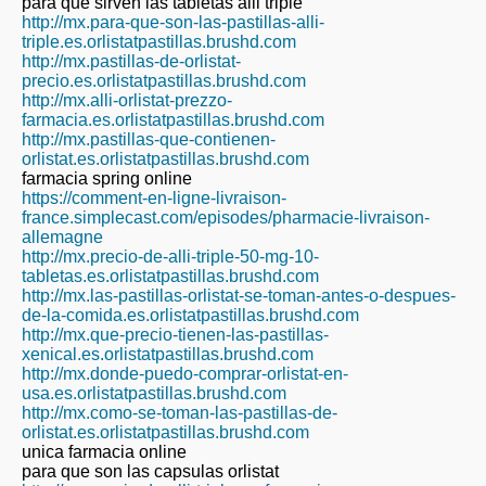
para que sirven las tabletas alli triple
http://mx.para-que-son-las-pastillas-alli-
triple.es.orlistatpastillas.brushd.com
http://mx.pastillas-de-orlistat-
precio.es.orlistatpastillas.brushd.com
http://mx.alli-orlistat-prezzo-
farmacia.es.orlistatpastillas.brushd.com
http://mx.pastillas-que-contienen-
orlistat.es.orlistatpastillas.brushd.com
farmacia spring online
https://comment-en-ligne-livraison-
france.simplecast.com/episodes/pharmacie-livraison-
allemagne
http://mx.precio-de-alli-triple-50-mg-10-
tabletas.es.orlistatpastillas.brushd.com
http://mx.las-pastillas-orlistat-se-toman-antes-o-despues-
de-la-comida.es.orlistatpastillas.brushd.com
http://mx.que-precio-tienen-las-pastillas-
xenical.es.orlistatpastillas.brushd.com
http://mx.donde-puedo-comprar-orlistat-en-
usa.es.orlistatpastillas.brushd.com
http://mx.como-se-toman-las-pastillas-de-
orlistat.es.orlistatpastillas.brushd.com
unica farmacia online
para que son las capsulas orlistat