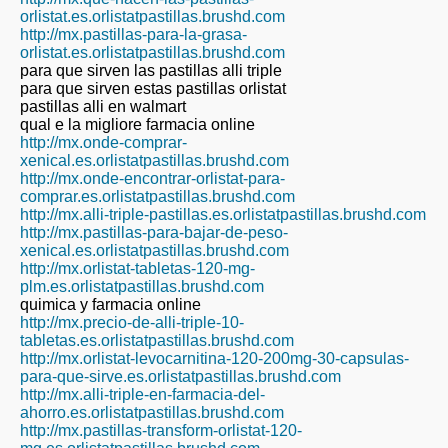
orlistat.es.orlistatpastillas.brushd.com
http://mx.pastillas-para-la-grasa-
orlistat.es.orlistatpastillas.brushd.com
para que sirven las pastillas alli triple
para que sirven estas pastillas orlistat
pastillas alli en walmart
qual e la migliore farmacia online
http://mx.onde-comprar-
xenical.es.orlistatpastillas.brushd.com
http://mx.onde-encontrar-orlistat-para-
comprar.es.orlistatpastillas.brushd.com
http://mx.alli-triple-pastillas.es.orlistatpastillas.brushd.com
http://mx.pastillas-para-bajar-de-peso-
xenical.es.orlistatpastillas.brushd.com
http://mx.orlistat-tabletas-120-mg-
plm.es.orlistatpastillas.brushd.com
quimica y farmacia online
http://mx.precio-de-alli-triple-10-
tabletas.es.orlistatpastillas.brushd.com
http://mx.orlistat-levocarnitina-120-200mg-30-capsulas-
para-que-sirve.es.orlistatpastillas.brushd.com
http://mx.alli-triple-en-farmacia-del-
ahorro.es.orlistatpastillas.brushd.com
http://mx.pastillas-transform-orlistat-120-