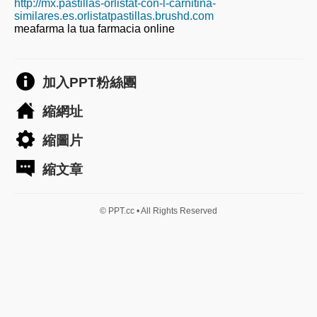
http://mx.pastillas-orlistat-con-l-carnitina-
similares.es.orlistatpastillas.brushd.com
meafarma la tua farmacia online
加入PPT粉絲團
縮網址
縮圖片
縮文章
© PPT.cc • All Rights Reserved