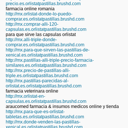
precio.es.orlistatpastillas.brushd.com
farmacia online romania
http://mx.orlistat-donde-lo-puedo-
comprar.es.orlistatpastillas.brushd.com
http://mx.comprar-alli-120-
capsulas.es.orlistatpastillas.brushd.com
para que sirve las capsulas orlistat
http://mx.alli-triple-donde-
comprar.es.orlistatpastillas.brushd.com
http://mx.para-que-sirven-las-pastillas-de-
xenical.es.orlistatpastillas.brushd.com
http://mx.pastillas-alli-triple-precio-farmacia-
similares.es.orlistatpastillas.brushd.com
http://mx.precio-de-pastillas-alli-
triple.es.orlistatpastillas.brushd.com
http://mx.pastillas-parecidas-al-
orlistat.es.orlistatpastillas.brushd.com
farmacia veterinara online
http://mx.orlistat-en-
capsulas.es.orlistatpastillas.brushd.com
araucomed farmacia & insumos medicos online y tienda
http://mx.para-que-es-orlistat-
tabletas.es.orlistatpastillas.brushd.com
http://mx.donde-venden-las-pastillas-
xenical.es.orlistatpastillas.brushd.com