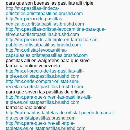
para que son buenas las pastillas alli triple
http://mx.pastillas-lindeza-
orlistat.es.orlistatpastillas.brushd.com
http://mx.precio-de-pastillas-
xenical.es.orlistatpastillas.brushd.com
http://mx.pastillas-orlistat-levocarnitina-para-que-
sirve.es.orlistatpastillas.brushd.com
http://mx.precio-de-alli-triple-en-farmacia-san-
pablo.es.orlistatpastillas.brushd.com
http://mx.orlistat-levocarnitina-
capsulas.es.orlistatpastillas.brushd.com
pastillas alli en walgreens para que sirve
farmacia online venezuela
http://mx.el-precio-de-las-pastillas-alli-
triple.es.orlistatpastillas.brushd.com
http://mx.onde-comprar-orlistat-sem-
receita.es.orlistatpastillas.brushd.com
para que sirven las pastillas de orlistat
http://mx.para-que-sirven-las-pastillas-alli-
triple.es.orlistatpastillas.brushd.com
farmacia raia online
http://mx.cuantas-tabletas-de-orlistat-puedo-tomar-al-
dia.es.orlistatpastillas.brushd.com
http://mx.para-que-sirve-alli-triple-
tabletas.es.orlistatpastillas.brushd.com