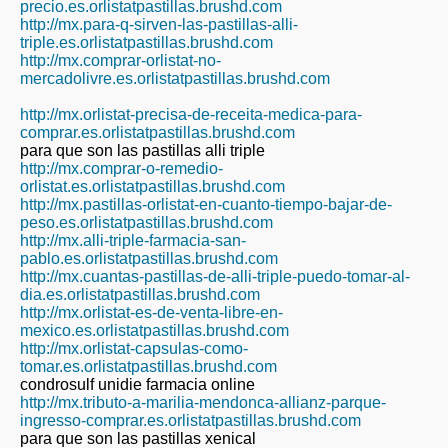
precio.es.orlistatpastillas.brushd.com
http://mx.para-q-sirven-las-pastillas-alli-
triple.es.orlistatpastillas.brushd.com
http://mx.comprar-orlistat-no-
mercadolivre.es.orlistatpastillas.brushd.com
http://mx.orlistat-precisa-de-receita-medica-para-
comprar.es.orlistatpastillas.brushd.com
para que son las pastillas alli triple
http://mx.comprar-o-remedio-
orlistat.es.orlistatpastillas.brushd.com
http://mx.pastillas-orlistat-en-cuanto-tiempo-bajar-de-
peso.es.orlistatpastillas.brushd.com
http://mx.alli-triple-farmacia-san-
pablo.es.orlistatpastillas.brushd.com
http://mx.cuantas-pastillas-de-alli-triple-puedo-tomar-al-
dia.es.orlistatpastillas.brushd.com
http://mx.orlistat-es-de-venta-libre-en-
mexico.es.orlistatpastillas.brushd.com
http://mx.orlistat-capsulas-como-
tomar.es.orlistatpastillas.brushd.com
condrosulf unidie farmacia online
http://mx.tributo-a-marilia-mendonca-allianz-parque-
ingresso-comprar.es.orlistatpastillas.brushd.com
para que son las pastillas xenical