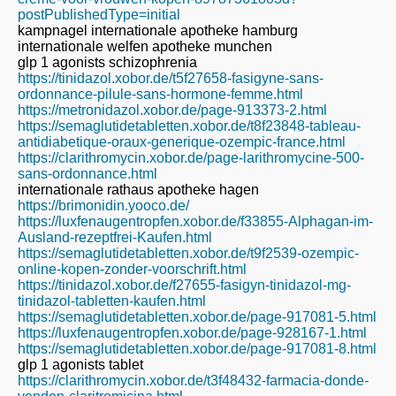
postPublishedType=initial
kampnagel internationale apotheke hamburg
internationale welfen apotheke munchen
glp 1 agonists schizophrenia
https://tinidazol.xobor.de/t5f27658-fasigyne-sans-
ordonnance-pilule-sans-hormone-femme.html
https://metronidazol.xobor.de/page-913373-2.html
https://semaglutidetabletten.xobor.de/t8f23848-tableau-
antidiabetique-oraux-generique-ozempic-france.html
https://clarithromycin.xobor.de/page-larithromycine-500-
sans-ordonnance.html
internationale rathaus apotheke hagen
https://brimonidin.yooco.de/
https://luxfenaugentropfen.xobor.de/f33855-Alphagan-im-
Ausland-rezeptfrei-Kaufen.html
https://semaglutidetabletten.xobor.de/t9f2539-ozempic-
online-kopen-zonder-voorschrift.html
https://tinidazol.xobor.de/f27655-fasigyn-tinidazol-mg-
tinidazol-tabletten-kaufen.html
https://semaglutidetabletten.xobor.de/page-917081-5.html
https://luxfenaugentropfen.xobor.de/page-928167-1.html
https://semaglutidetabletten.xobor.de/page-917081-8.html
glp 1 agonists tablet
https://clarithromycin.xobor.de/t3f48432-farmacia-donde-