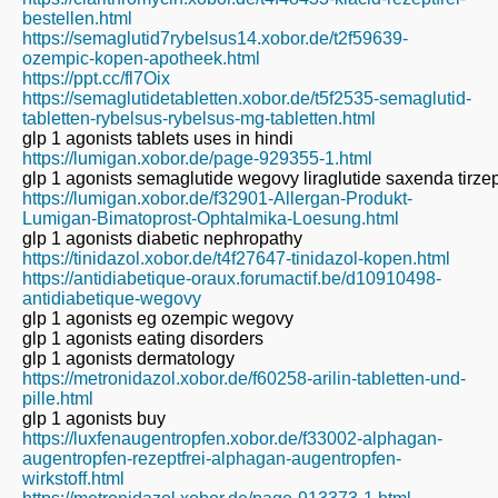
bestellen.html
https://semaglutid7rybelsus14.xobor.de/t2f59639-
ozempic-kopen-apotheek.html
https://ppt.cc/fl7Oix
https://semaglutidetabletten.xobor.de/t5f2535-semaglutid-
tabletten-rybelsus-rybelsus-mg-tabletten.html
glp 1 agonists tablets uses in hindi
https://lumigan.xobor.de/page-929355-1.html
glp 1 agonists semaglutide wegovy liraglutide saxenda tirz
https://lumigan.xobor.de/f32901-Allergan-Produkt-
Lumigan-Bimatoprost-Ophtalmika-Loesung.html
glp 1 agonists diabetic nephropathy
https://tinidazol.xobor.de/t4f27647-tinidazol-kopen.html
https://antidiabetique-oraux.forumactif.be/d10910498-
antidiabetique-wegovy
glp 1 agonists eg ozempic wegovy
glp 1 agonists eating disorders
glp 1 agonists dermatology
https://metronidazol.xobor.de/f60258-arilin-tabletten-und-
pille.html
glp 1 agonists buy
https://luxfenaugentropfen.xobor.de/f33002-alphagan-
augentropfen-rezeptfrei-alphagan-augentropfen-
wirkstoff.html