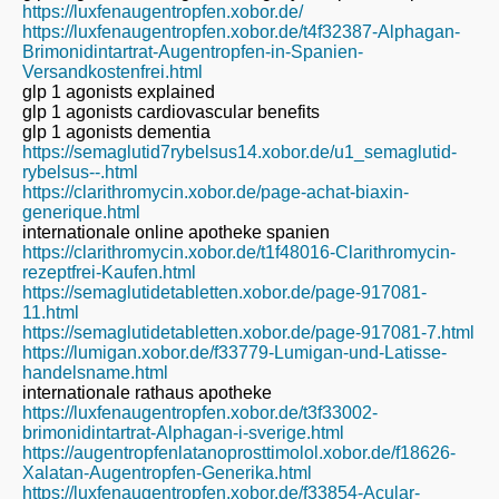
https://luxfenaugentropfen.xobor.de/
https://luxfenaugentropfen.xobor.de/t4f32387-Alphagan-
Brimonidintartrat-Augentropfen-in-Spanien-
Versandkostenfrei.html
glp 1 agonists explained
glp 1 agonists cardiovascular benefits
glp 1 agonists dementia
https://semaglutid7rybelsus14.xobor.de/u1_semaglutid-
rybelsus--.html
https://clarithromycin.xobor.de/page-achat-biaxin-
generique.html
internationale online apotheke spanien
https://clarithromycin.xobor.de/t1f48016-Clarithromycin-
rezeptfrei-Kaufen.html
https://semaglutidetabletten.xobor.de/page-917081-
11.html
https://semaglutidetabletten.xobor.de/page-917081-7.html
https://lumigan.xobor.de/f33779-Lumigan-und-Latisse-
handelsname.html
internationale rathaus apotheke
https://luxfenaugentropfen.xobor.de/t3f33002-
brimonidintartrat-Alphagan-i-sverige.html
https://augentropfenlatanoprosttimolol.xobor.de/f18626-
Xalatan-Augentropfen-Generika.html
https://luxfenaugentropfen.xobor.de/f33854-Acular-