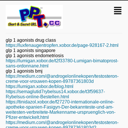
glp 1 agonists drug class
https://luxfenaugentropfen.xobor.de/page-928167-2.html
glp 1 agonists singapore
glp 1 agonists endometriosis
https://lumigan.xobor.de/t2f33780-Lumigan-bimatoprost-
sans-ordonnane.html
glp 1 agonists bmj
https://medium.com/@androgelonlinekopen/testosteron-
creme-voor-vrouwen-kopen-89787361803d
https://lumigan.xobor.de/blog.html
https://semaglutid7rybelsus14.xobor.de/t3f59637-
Rybelsus-online-Bestellen.html
https://tinidazol.xobor.de/f27270-internationale-online-
apotheke-spanien-Fasigyn-Der-bekannteste-und-am-
weitesten-verbreitete-Markenname-urspruenglich-von-
Pfizer-entwickelt.html
https://medium.com/@androgelonlinekopen/testosteron-
creme-voor-vrouwen-kopen-89787361803d?