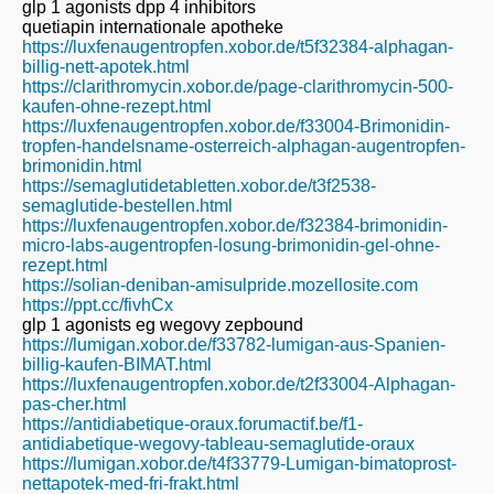
glp 1 agonists dpp 4 inhibitors
quetiapin internationale apotheke
https://luxfenaugentropfen.xobor.de/t5f32384-alphagan-
billig-nett-apotek.html
https://clarithromycin.xobor.de/page-clarithromycin-500-
kaufen-ohne-rezept.html
https://luxfenaugentropfen.xobor.de/f33004-Brimonidin-
tropfen-handelsname-osterreich-alphagan-augentropfen-
brimonidin.html
https://semaglutidetabletten.xobor.de/t3f2538-
semaglutide-bestellen.html
https://luxfenaugentropfen.xobor.de/f32384-brimonidin-
micro-labs-augentropfen-losung-brimonidin-gel-ohne-
rezept.html
https://solian-deniban-amisulpride.mozellosite.com
https://ppt.cc/fivhCx
glp 1 agonists eg wegovy zepbound
https://lumigan.xobor.de/f33782-lumigan-aus-Spanien-
billig-kaufen-BIMAT.html
https://luxfenaugentropfen.xobor.de/t2f33004-Alphagan-
pas-cher.html
https://antidiabetique-oraux.forumactif.be/f1-
antidiabetique-wegovy-tableau-semaglutide-oraux
https://lumigan.xobor.de/t4f33779-Lumigan-bimatoprost-
nettapotek-med-fri-frakt.html