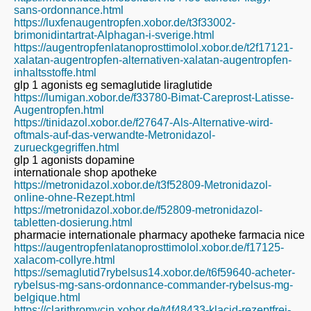
sans-ordonnance.html
https://luxfenaugentropfen.xobor.de/t3f33002-
brimonidintartrat-Alphagan-i-sverige.html
https://augentropfenlatanoprosttimolol.xobor.de/t2f17121-
xalatan-augentropfen-alternativen-xalatan-augentropfen-
inhaltsstoffe.html
glp 1 agonists eg semaglutide liraglutide
https://lumigan.xobor.de/f33780-Bimat-Careprost-Latisse-
Augentropfen.html
https://tinidazol.xobor.de/f27647-Als-Alternative-wird-
oftmals-auf-das-verwandte-Metronidazol-
zurueckgegriffen.html
glp 1 agonists dopamine
internationale shop apotheke
https://metronidazol.xobor.de/t3f52809-Metronidazol-
online-ohne-Rezept.html
https://metronidazol.xobor.de/f52809-metronidazol-
tabletten-dosierung.html
pharmacie internationale pharmacy apotheke farmacia nice
https://augentropfenlatanoprosttimolol.xobor.de/f17125-
xalacom-collyre.html
https://semaglutid7rybelsus14.xobor.de/t6f59640-acheter-
rybelsus-mg-sans-ordonnance-commander-rybelsus-mg-
belgique.html
https://clarithromycin.xobor.de/t4f48433-klacid-rezeptfrei-