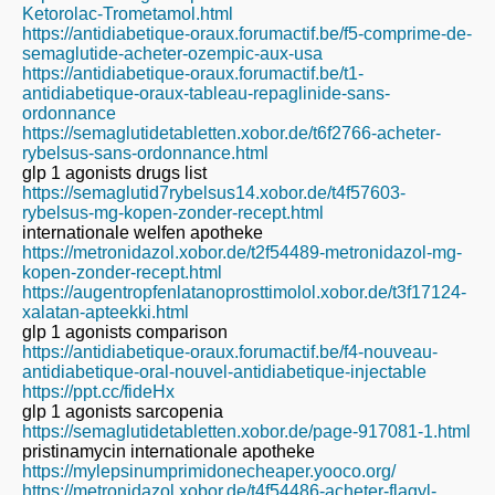
Ketorolac-Trometamol.html
https://antidiabetique-oraux.forumactif.be/f5-comprime-de-
semaglutide-acheter-ozempic-aux-usa
https://antidiabetique-oraux.forumactif.be/t1-
antidiabetique-oraux-tableau-repaglinide-sans-
ordonnance
https://semaglutidetabletten.xobor.de/t6f2766-acheter-
rybelsus-sans-ordonnance.html
glp 1 agonists drugs list
https://semaglutid7rybelsus14.xobor.de/t4f57603-
rybelsus-mg-kopen-zonder-recept.html
internationale welfen apotheke
https://metronidazol.xobor.de/t2f54489-metronidazol-mg-
kopen-zonder-recept.html
https://augentropfenlatanoprosttimolol.xobor.de/t3f17124-
xalatan-apteekki.html
glp 1 agonists comparison
https://antidiabetique-oraux.forumactif.be/f4-nouveau-
antidiabetique-oral-nouvel-antidiabetique-injectable
https://ppt.cc/fideHx
glp 1 agonists sarcopenia
https://semaglutidetabletten.xobor.de/page-917081-1.html
pristinamycin internationale apotheke
https://mylepsinumprimidonecheaper.yooco.org/
https://metronidazol.xobor.de/t4f54486-acheter-flagyl-