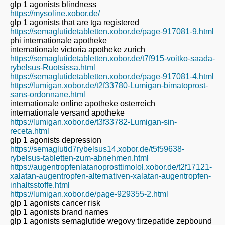
glp 1 agonists blindness
https://mysoline.xobor.de/
glp 1 agonists that are tga registered
https://semaglutidetabletten.xobor.de/page-917081-9.html
phi internationale apotheke
internationale victoria apotheke zurich
https://semaglutidetabletten.xobor.de/t7f915-voitko-saada-
rybelsus-Ruotsissa.html
https://semaglutidetabletten.xobor.de/page-917081-4.html
https://lumigan.xobor.de/t2f33780-Lumigan-bimatoprost-
sans-ordonnane.html
internationale online apotheke osterreich
internationale versand apotheke
https://lumigan.xobor.de/t3f33782-Lumigan-sin-
receta.html
glp 1 agonists depression
https://semaglutid7rybelsus14.xobor.de/t5f59638-
rybelsus-tabletten-zum-abnehmen.html
https://augentropfenlatanoprosttimolol.xobor.de/t2f17121-
xalatan-augentropfen-alternativen-xalatan-augentropfen-
inhaltsstoffe.html
https://lumigan.xobor.de/page-929355-2.html
glp 1 agonists cancer risk
glp 1 agonists brand names
glp 1 agonists semaglutide wegovy tirzepatide zepbound