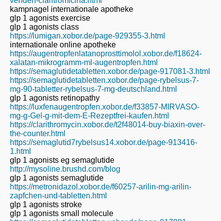
venden-claritromicina.html
kampnagel internationale apotheke
glp 1 agonists exercise
glp 1 agonists class
https://lumigan.xobor.de/page-929355-3.html
internationale online apotheke
https://augentropfenlatanoprosttimolol.xobor.de/f18624-
xalatan-mikrogramm-ml-augentropfen.html
https://semaglutidetabletten.xobor.de/page-917081-3.html
https://semaglutidetabletten.xobor.de/page-rybelsus-7-
mg-90-tabletter-rybelsus-7-mg-deutschland.html
glp 1 agonists retinopathy
https://luxfenaugentropfen.xobor.de/f33857-MIRVASO-
mg-g-Gel-g-mit-dem-E-Rezeptfrei-kaufen.html
https://clarithromycin.xobor.de/t2f48014-buy-biaxin-over-
the-counter.html
https://semaglutid7rybelsus14.xobor.de/page-913416-
1.html
glp 1 agonists eg semaglutide
http://mysoline.brushd.com/blog
glp 1 agonists semaglutide
https://metronidazol.xobor.de/f60257-arilin-mg-arilin-
zapfchen-und-tabletten.html
glp 1 agonists stroke
glp 1 agonists small molecule