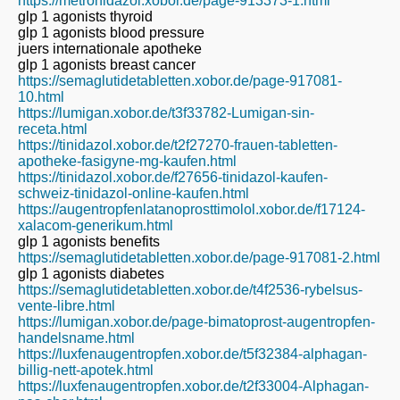
https://metronidazol.xobor.de/page-913373-1.html
glp 1 agonists thyroid
glp 1 agonists blood pressure
juers internationale apotheke
glp 1 agonists breast cancer
https://semaglutidetabletten.xobor.de/page-917081-
10.html
https://lumigan.xobor.de/t3f33782-Lumigan-sin-
receta.html
https://tinidazol.xobor.de/t2f27270-frauen-tabletten-
apotheke-fasigyne-mg-kaufen.html
https://tinidazol.xobor.de/f27656-tinidazol-kaufen-
schweiz-tinidazol-online-kaufen.html
https://augentropfenlatanoprosttimolol.xobor.de/f17124-
xalacom-generikum.html
glp 1 agonists benefits
https://semaglutidetabletten.xobor.de/page-917081-2.html
glp 1 agonists diabetes
https://semaglutidetabletten.xobor.de/t4f2536-rybelsus-
vente-libre.html
https://lumigan.xobor.de/page-bimatoprost-augentropfen-
handelsname.html
https://luxfenaugentropfen.xobor.de/t5f32384-alphagan-
billig-nett-apotek.html
https://luxfenaugentropfen.xobor.de/t2f33004-Alphagan-