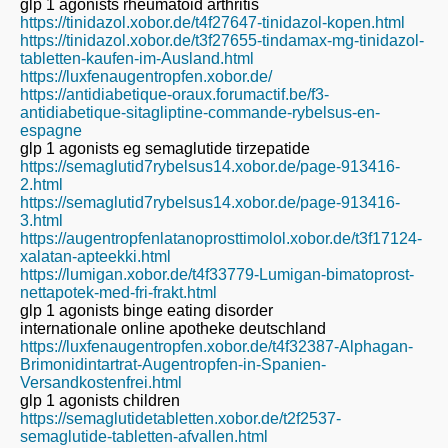
glp 1 agonists rheumatoid arthritis
https://tinidazol.xobor.de/t4f27647-tinidazol-kopen.html
https://tinidazol.xobor.de/t3f27655-tindamax-mg-tinidazol-
tabletten-kaufen-im-Ausland.html
https://luxfenaugentropfen.xobor.de/
https://antidiabetique-oraux.forumactif.be/f3-
antidiabetique-sitagliptine-commande-rybelsus-en-
espagne
glp 1 agonists eg semaglutide tirzepatide
https://semaglutid7rybelsus14.xobor.de/page-913416-
2.html
https://semaglutid7rybelsus14.xobor.de/page-913416-
3.html
https://augentropfenlatanoprosttimolol.xobor.de/t3f17124-
xalatan-apteekki.html
https://lumigan.xobor.de/t4f33779-Lumigan-bimatoprost-
nettapotek-med-fri-frakt.html
glp 1 agonists binge eating disorder
internationale online apotheke deutschland
https://luxfenaugentropfen.xobor.de/t4f32387-Alphagan-
Brimonidintartrat-Augentropfen-in-Spanien-
Versandkostenfrei.html
glp 1 agonists children
https://semaglutidetabletten.xobor.de/t2f2537-
semaglutide-tabletten-afvallen.html