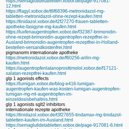
https://semaglutidetabletten.xobor.de/page-917081-
12.html
https://flagyl.xobor.de/t6f68396-metronidazol-mg-
tabletten-metronidazol-ohne-rezept-kaufen.html
https://tinidazol.xobor.de/t2f27270-frauen-tabletten-
apotheke-fasigyne-mg-kaufen.html
https://luxfenaugentropfen.xobor.de/f32387-brimonidin-
ohne-rezept-brimonidin-augentropfen-rezeptfrei-in-
Ausland-brimonidin-augentropfen-rezeptfrei-in-Holland-
bestellen-versandkostenfrei.html
pigmanorm internationale apotheke
https://metronidazol.xobor.de/f60256-arilin-mg-
kaufen.html
https://augentropfenlatanoprosttimolol.xobor.de/f17121-
xalatan-rezeptfrei-kaufen.html
glp 1 agonists effects
https://lumigan.xobor.de/blog-e416-lumigan-
augentropfen-kaufen-was-kosten-lumigan-augentropfen-
lumigan-mg-ml-augentropfen-im-
einzeldosisbehaltnis.html
glp 1 agonists sglt2 inhibitors
internationale rezepte apotheke
https://tinidazol.xobor.de/t3f27655-tindamax-mg-tinidazol-
tabletten-kaufen-im-Ausland.html
https://semaglutidetabletten.xobor.de/page-917081-6.html