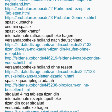
nederland.html
https://probalan.xobor.de/f2-Parkemed-rezeptfrei-
Tabletten.html
https://probalan.xobor.de/f3-Probalan-Generika.html
spastik ursache
xeomin spastik
spastik oder krampf
internationale rathaus apotheke hagen
versandapotheke holland nach deutschland
https://sirdaludtizagelantizanidin.xobor.de/f27133-
tizanidin-teva-mg-kaufen-tizanidin-kaufen-ohne-
rezept.html
http://feldene.xobor.de/f46219-feldene-lyotabs-zonder-
voorschrift.html
versandapotheke holland ohne rezept
https://sirdaludtizagelantizanidin.xobor.de/t3f27133-
muskelrelaxans-tabletten-tizanidin.html
spastik quadriplegia adalah
http://feldene.xobor.de/f45236-piroxicam-online-
bestellen.html
sirdalud 4 mg tabletta tizanidin
internationale rezepte apotheke
tizanidin oder sirdalud
versandapotheke hagen