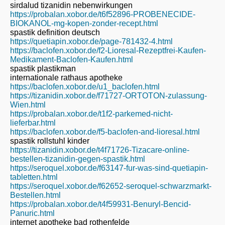
sirdalud tizanidin nebenwirkungen
https://probalan.xobor.de/t6f52896-PROBENECIDE-
BIOKANOL-mg-kopen-zonder-recept.html
spastik definition deutsch
https://quetiapin.xobor.de/page-781432-4.html
https://baclofen.xobor.de/f2-Lioresal-Rezeptfrei-Kaufen-
Medikament-Baclofen-Kaufen.html
spastik plastikman
internationale rathaus apotheke
https://baclofen.xobor.de/u1_baclofen.html
https://tizanidin.xobor.de/f71727-ORTOTON-zulassung-
Wien.html
https://probalan.xobor.de/t1f2-parkemed-nicht-
lieferbar.html
https://baclofen.xobor.de/f5-baclofen-and-lioresal.html
spastik rollstuhl kinder
https://tizanidin.xobor.de/t4f71726-Tizacare-online-
bestellen-tizanidin-gegen-spastik.html
https://seroquel.xobor.de/f63147-fur-was-sind-quetiapin-
tabletten.html
https://seroquel.xobor.de/f62652-seroquel-schwarzmarkt-
Bestellen.html
https://probalan.xobor.de/t4f59931-Benuryl-Bencid-
Panuric.html
internet apotheke bad rothenfelde