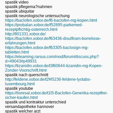
spastik video
spastik pflegema?nahmen
spastik ubiquitar
spastik neurologische untersuchung
https://baclofen.xobor.de/f6-baclofen-mg-kopen.html
https://probalan.xobor.de/f52895-parkemed-
rezeptpflichtig-osterreich.html
http://801331.xobor.de/
https://baclofen.xobor.de/f63436-disulfiram-borreliose-
erfahrungen.html
https://baclofen.xobor.de/f63305-baclosign-mg-
tabletten.html
https://elearning.rarsus.com/mod/forum/discuss.php?
d=49043#p49931
https://tizanidin.xobor.de/t3f60644-tizanidin-mg-Kopen-
Zonder-Voorschrift.html
spastik nach querschnitt
http://feldene.xobor.de/t2f45236-feldene-lyotabs-
luxembourg.html
spastik youtube
https://lioresal.xobor.de/t1f3-Baclofen-Generika-rezeptfrei-
sicher-kaufen.html
spastik und kontraktur unterschied
versandapotheke hannover
spastik welcher arzt