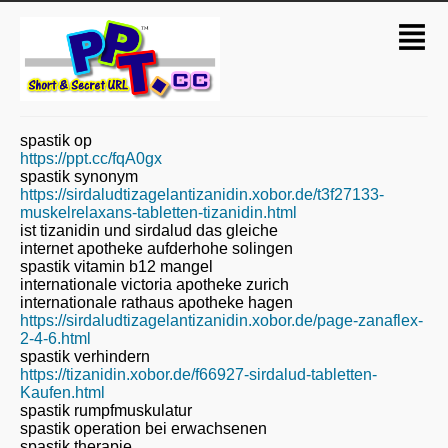
spastik op
https://ppt.cc/fqA0gx
spastik synonym
https://sirdaludtizagelantizanidin.xobor.de/t3f27133-
muskelrelaxans-tabletten-tizanidin.html
ist tizanidin und sirdalud das gleiche
internet apotheke aufderhohe solingen
spastik vitamin b12 mangel
internationale victoria apotheke zurich
internationale rathaus apotheke hagen
https://sirdaludtizagelantizanidin.xobor.de/page-zanaflex-
2-4-6.html
spastik verhindern
https://tizanidin.xobor.de/f66927-sirdalud-tabletten-
Kaufen.html
spastik rumpfmuskulatur
spastik operation bei erwachsenen
spastik therapie