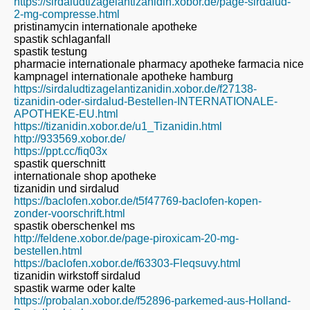
https://sirdaludtizagelantizanidin.xobor.de/page-sirdalud-
2-mg-compresse.html
pristinamycin internationale apotheke
spastik schlaganfall
spastik testung
pharmacie internationale pharmacy apotheke farmacia nice
kampnagel internationale apotheke hamburg
https://sirdaludtizagelantizanidin.xobor.de/f27138-
tizanidin-oder-sirdalud-Bestellen-INTERNATIONALE-
APOTHEKE-EU.html
https://tizanidin.xobor.de/u1_Tizanidin.html
http://933569.xobor.de/
https://ppt.cc/fiq03x
spastik querschnitt
internationale shop apotheke
tizanidin und sirdalud
https://baclofen.xobor.de/t5f47769-baclofen-kopen-
zonder-voorschrift.html
spastik oberschenkel ms
http://feldene.xobor.de/page-piroxicam-20-mg-
bestellen.html
https://baclofen.xobor.de/f63303-Fleqsuvy.html
tizanidin wirkstoff sirdalud
spastik warme oder kalte
https://probalan.xobor.de/f52896-parkemed-aus-Holland-