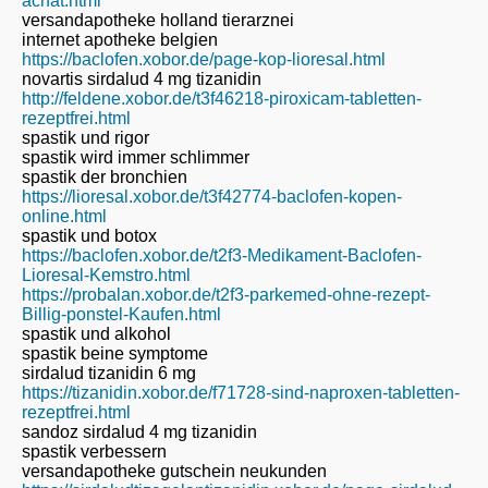
achat.html
versandapotheke holland tierarznei
internet apotheke belgien
https://baclofen.xobor.de/page-kop-lioresal.html
novartis sirdalud 4 mg tizanidin
http://feldene.xobor.de/t3f46218-piroxicam-tabletten-
rezeptfrei.html
spastik und rigor
spastik wird immer schlimmer
spastik der bronchien
https://lioresal.xobor.de/t3f42774-baclofen-kopen-
online.html
spastik und botox
https://baclofen.xobor.de/t2f3-Medikament-Baclofen-
Lioresal-Kemstro.html
https://probalan.xobor.de/t2f3-parkemed-ohne-rezept-
Billig-ponstel-Kaufen.html
spastik und alkohol
spastik beine symptome
sirdalud tizanidin 6 mg
https://tizanidin.xobor.de/f71728-sind-naproxen-tabletten-
rezeptfrei.html
sandoz sirdalud 4 mg tizanidin
spastik verbessern
versandapotheke gutschein neukunden