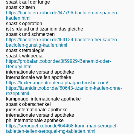
spastik auf der lunge
spastik zittern
https://baclofen.xobor.de/f47796-baclofen-in-spanien-
kaufen.html
spastik operation
ist sirdalud und tizanidin das gleiche
spastik und schmerzen
https://baclofen.xobor.de/f64134-baclofen-frei-kaufen-
baclofen-gunstig-kaufen.html
spastik tetraplegie
spastik wikipedia
https://probalan.xobor.de/t3f59929-Benemid-oder-
Benuryl.html
internationale versand apotheke
internationale welfen apotheke
https://luxfenaugentropfenalphagan.brushd.com/
https://tizanidin.xobor.de/f60643-tizanidin-kaufen-ohne-
rezept.html
kampnagel internationale apotheke
spastik oberschenkel
juers internationale apotheke
internationale versand apotheke
phi internationale apotheke
https://seroquel.xobor.de/f64468-kann-man-seroquel-
tabletten-teilen-seroquel-mg-tabletten.html