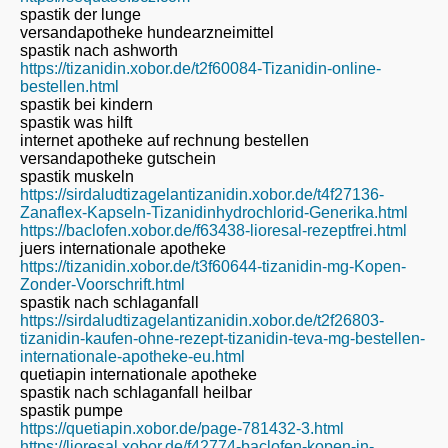
spastik der lunge
versandapotheke hundearzneimittel
spastik nach ashworth
https://tizanidin.xobor.de/t2f60084-Tizanidin-online-
bestellen.html
spastik bei kindern
spastik was hilft
internet apotheke auf rechnung bestellen
versandapotheke gutschein
spastik muskeln
https://sirdaludtizagelantizanidin.xobor.de/t4f27136-
Zanaflex-Kapseln-Tizanidinhydrochlorid-Generika.html
https://baclofen.xobor.de/f63438-lioresal-rezeptfrei.html
juers internationale apotheke
https://tizanidin.xobor.de/t3f60644-tizanidin-mg-Kopen-
Zonder-Voorschrift.html
spastik nach schlaganfall
https://sirdaludtizagelantizanidin.xobor.de/t2f26803-
tizanidin-kaufen-ohne-rezept-tizanidin-teva-mg-bestellen-
internationale-apotheke-eu.html
quetiapin internationale apotheke
spastik nach schlaganfall heilbar
spastik pumpe
https://quetiapin.xobor.de/page-781432-3.html
https://lioresal.xobor.de/f42774-baclofen-kopen-in-