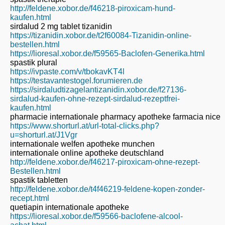
http://feldene.xobor.de/f46218-piroxicam-hund-
kaufen.html
sirdalud 2 mg tablet tizanidin
https://tizanidin.xobor.de/t2f60084-Tizanidin-online-
bestellen.html
https://lioresal.xobor.de/f59565-Baclofen-Generika.html
spastik plural
https://ivpaste.com/v/tbokavKT4l
https://testavantestogel.forumieren.de
https://sirdaludtizagelantizanidin.xobor.de/f27136-
sirdalud-kaufen-ohne-rezept-sirdalud-rezeptfrei-
kaufen.html
pharmacie internationale pharmacy apotheke farmacia nice
https://www.shorturl.at/url-total-clicks.php?
u=shorturl.at/J1Vgr
internationale welfen apotheke munchen
internationale online apotheke deutschland
http://feldene.xobor.de/f46217-piroxicam-ohne-rezept-
Bestellen.html
spastik tabletten
http://feldene.xobor.de/t4f46219-feldene-kopen-zonder-
recept.html
quetiapin internationale apotheke
https://lioresal.xobor.de/f59566-baclofene-alcool-