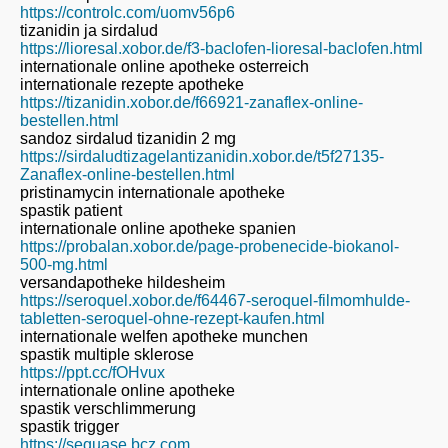
https://controlc.com/uomv56p6
tizanidin ja sirdalud
https://lioresal.xobor.de/f3-baclofen-lioresal-baclofen.html
internationale online apotheke osterreich
internationale rezepte apotheke
https://tizanidin.xobor.de/f66921-zanaflex-online-
bestellen.html
sandoz sirdalud tizanidin 2 mg
https://sirdaludtizagelantizanidin.xobor.de/t5f27135-
Zanaflex-online-bestellen.html
pristinamycin internationale apotheke
spastik patient
internationale online apotheke spanien
https://probalan.xobor.de/page-probenecide-biokanol-
500-mg.html
versandapotheke hildesheim
https://seroquel.xobor.de/f64467-seroquel-filmomhulde-
tabletten-seroquel-ohne-rezept-kaufen.html
internationale welfen apotheke munchen
spastik multiple sklerose
https://ppt.cc/fOHvux
internationale online apotheke
spastik verschlimmerung
spastik trigger
https://sequase.bcz.com