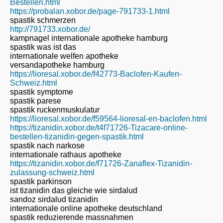
Bestellen.html
https://probalan.xobor.de/page-791733-1.html
spastik schmerzen
http://791733.xobor.de/
kampnagel internationale apotheke hamburg
spastik was ist das
internationale welfen apotheke
versandapotheke hamburg
https://lioresal.xobor.de/f42773-Baclofen-Kaufen-
Schweiz.html
spastik symptome
spastik parese
spastik ruckenmuskulatur
https://lioresal.xobor.de/f59564-lioresal-en-baclofen.html
https://tizanidin.xobor.de/t4f71726-Tizacare-online-
bestellen-tizanidin-gegen-spastik.html
spastik nach narkose
internationale rathaus apotheke
https://tizanidin.xobor.de/f71726-Zanaflex-Tizanidin-
zulassung-schweiz.html
spastik parkinson
ist tizanidin das gleiche wie sirdalud
sandoz sirdalud tizanidin
internationale online apotheke deutschland
spastik reduzierende massnahmen