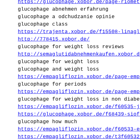
https://glucophage.xobor.de/page-riomet
glucophage abnehmen erfahrung
glucophage a odchudzanie opinie
glucophage class
https://trajenta.xobor.de/f15508-linagl
http://778415.xobor.de/
glucophage for weight loss reviews
http://semaglutidabnehmenkaufen.xobor.d
glucophage for weight loss
glucophage and weight loss
https://empagliflozin.xobor.de/page-emp
glucophage for periods
https://empagliflozin.xobor.de/page-emp
glucophage for weight loss in non diabe
https://empagliflozin.xobor.de/f60535-j
https://glucophage.xobor.de/f68439-siof
glucophage how much
https://empagliflozin.xobor.de/f60533-e
https://empagliflozin.xobor.de/t3f60532