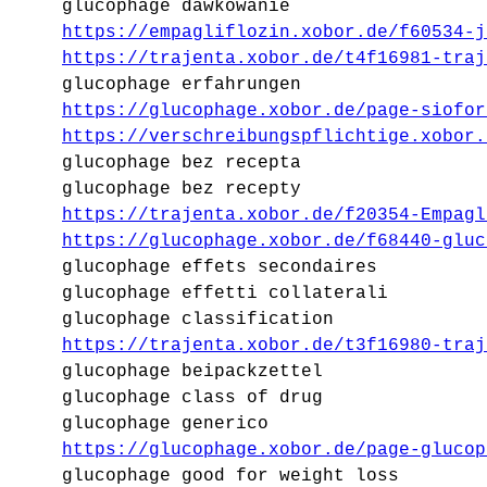
glucophage dawkowanie
https://empagliflozin.xobor.de/f60534-j
https://trajenta.xobor.de/t4f16981-traj
glucophage erfahrungen
https://glucophage.xobor.de/page-siofor
https://verschreibungspflichtige.xobor.
glucophage bez recepta
glucophage bez recepty
https://trajenta.xobor.de/f20354-Empagl
https://glucophage.xobor.de/f68440-gluc
glucophage effets secondaires
glucophage effetti collaterali
glucophage classification
https://trajenta.xobor.de/t3f16980-traj
glucophage beipackzettel
glucophage class of drug
glucophage generico
https://glucophage.xobor.de/page-glucop
glucophage good for weight loss