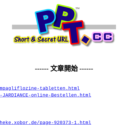
------ 文章開始 ------
mpagliflozine-tabletten.html
-JARDIANCE-online-Bestellen.html
heke.xobor.de/page-920373-1.html