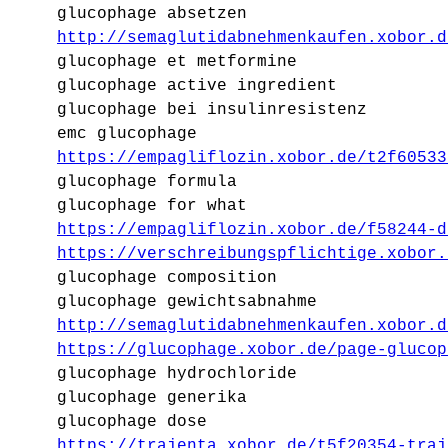
glucophage absetzen
http://semaglutidabnehmenkaufen.xobor.d
glucophage et metformine
glucophage active ingredient
glucophage bei insulinresistenz
emc glucophage
https://empagliflozin.xobor.de/t2f60533
glucophage formula
glucophage for what
https://empagliflozin.xobor.de/f58244-d
https://verschreibungspflichtige.xobor.
glucophage composition
glucophage gewichtsabnahme
http://semaglutidabnehmenkaufen.xobor.d
https://glucophage.xobor.de/page-glucop
glucophage hydrochloride
glucophage generika
glucophage dose
https://trajenta.xobor.de/t5f20354-traj