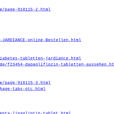
e/page-918115-2.html
-JARDIANCE-online-Bestellen.html
iabetes-tabletten-jardiance.html
de/f23454-dapagliflozin-tabletten-aussehen.h
e/page-918115-3.html
hage-tabs-otc.html
enta-linagliptin-tablet.html