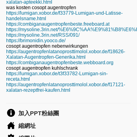
xalatan-apteekki.html
was kosten cosopt augentropfen
https://lumigan.xobor.de/f33779-Lumigan-und-Latisse-
handelsname.html
https://combiganaugentropfenbeste.freeboard.at
https://mysoline.3rin.net/%E6%9C%AA%E9%81%B8%E6%
https://mysoline.3rin.net/RSS/091/
https://brimonidin.yooco.de/
cosopt augentropfen nebenwirkungen
https://augentropfenlatanoprosttimolol.xobor.de/f18626-
Xalatan-Augentropfen-Generika.html
https://combiganaugentropfenbeste.webboard.org
cosopt augentropfen kuhlschrank
https://lumigan.xobor.de/t3f33782-Lumigan-sin-
receta.html
https://augentropfenlatanoprosttimolol.xobor.de/f17121-
xalatan-rezeptfrei-kaufen.html
加入PPT粉絲團
縮網址