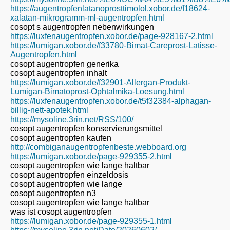
https://augentropfenlatanoprosttimolol.xobor.de/f18624-
xalatan-mikrogramm-ml-augentropfen.html
cosopt s augentropfen nebenwirkungen
https://luxfenaugentropfen.xobor.de/page-928167-2.html
https://lumigan.xobor.de/f33780-Bimat-Careprost-Latisse-
Augentropfen.html
cosopt augentropfen generika
cosopt augentropfen inhalt
https://lumigan.xobor.de/f32901-Allergan-Produkt-
Lumigan-Bimatoprost-Ophtalmika-Loesung.html
https://luxfenaugentropfen.xobor.de/t5f32384-alphagan-
billig-nett-apotek.html
https://mysoline.3rin.net/RSS/100/
cosopt augentropfen konservierungsmittel
cosopt augentropfen kaufen
http://combiganaugentropfenbeste.webboard.org
https://lumigan.xobor.de/page-929355-2.html
cosopt augentropfen wie lange haltbar
cosopt augentropfen einzeldosis
cosopt augentropfen wie lange
cosopt augentropfen n3
cosopt augentropfen wie lange haltbar
was ist cosopt augentropfen
https://lumigan.xobor.de/page-929355-1.html