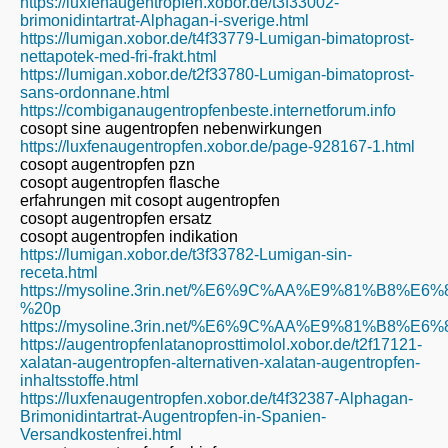
https://luxfenaugentropfen.xobor.de/t3f33002-
brimonidintartrat-Alphagan-i-sverige.html
https://lumigan.xobor.de/t4f33779-Lumigan-bimatoprost-
nettapotek-med-fri-frakt.html
https://lumigan.xobor.de/t2f33780-Lumigan-bimatoprost-
sans-ordonnane.html
https://combiganaugentropfenbeste.internetforum.info
cosopt sine augentropfen nebenwirkungen
https://luxfenaugentropfen.xobor.de/page-928167-1.html
cosopt augentropfen pzn
cosopt augentropfen flasche
erfahrungen mit cosopt augentropfen
cosopt augentropfen ersatz
cosopt augentropfen indikation
https://lumigan.xobor.de/t3f33782-Lumigan-sin-
receta.html
https://mysoline.3rin.net/%E6%9C%AA%E9%81%B8%E6
%20p
https://mysoline.3rin.net/%E6%9C%AA%E9%81%B8%E6
https://augentropfenlatanoprosttimolol.xobor.de/t2f17121-
xalatan-augentropfen-alternativen-xalatan-augentropfen-
inhaltsstoffe.html
https://luxfenaugentropfen.xobor.de/t4f32387-Alphagan-
Brimonidintartrat-Augentropfen-in-Spanien-
Versandkostenfrei.html