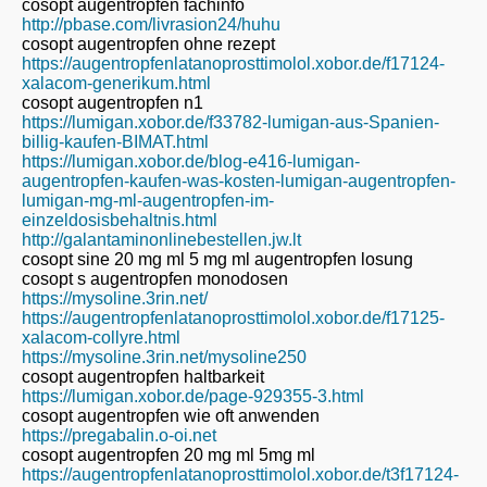
cosopt augentropfen fachinfo
http://pbase.com/livrasion24/huhu
cosopt augentropfen ohne rezept
https://augentropfenlatanoprosttimolol.xobor.de/f17124-
xalacom-generikum.html
cosopt augentropfen n1
https://lumigan.xobor.de/f33782-lumigan-aus-Spanien-
billig-kaufen-BIMAT.html
https://lumigan.xobor.de/blog-e416-lumigan-
augentropfen-kaufen-was-kosten-lumigan-augentropfen-
lumigan-mg-ml-augentropfen-im-
einzeldosisbehaltnis.html
http://galantaminonlinebestellen.jw.lt
cosopt sine 20 mg ml 5 mg ml augentropfen losung
cosopt s augentropfen monodosen
https://mysoline.3rin.net/
https://augentropfenlatanoprosttimolol.xobor.de/f17125-
xalacom-collyre.html
https://mysoline.3rin.net/mysoline250
cosopt augentropfen haltbarkeit
https://lumigan.xobor.de/page-929355-3.html
cosopt augentropfen wie oft anwenden
https://pregabalin.o-oi.net
cosopt augentropfen 20 mg ml 5mg ml
https://augentropfenlatanoprosttimolol.xobor.de/t3f17124-