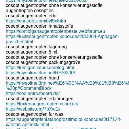
https://mysoline.3rin.net/Date/20260602/
cosopt augentropfen ohne konservierungsstoffe
augentropfen cosopt es
cosopt augentropfen edo
https://controlc.com/0yl5x84m
cosopt augentropfen inhaltsstoffe
https://combiganaugentropfenbeste.webforum.eu
https://luxfenaugentropfen.xobor.de/t2f33004-Alphagan-
pas-cher.html
cosopt augentropfen lagerung
cosopt augentropfen 5 ml
cosopt augentropfen ohne konservierungsstoffe
cosopt augentropfen packungsgro?e
https://lumigan.xobor.de/blog.html
https://mysoline.3rin.net/RSS/200/
cosopt augentropfen hund
https://mysoline.3rin.net/%E6%9C%AA%E9%81%B8%E6
%20p#CommentBlock
https://soolantra.fboard.de/
cosopt augentropfen erfahrungen
https://luxfenaugentropfen.xobor.de/
https://website.org/7bXw1x
cosopt augentropfen fur was
https://augentropfenlatanoprosttimolol.xobor.de/t3f17124-
xalatan-apteekki.html