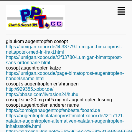
glaukom augentropfen cosopt
https://lumigan.xobor.de/t4f33779-Lumigan-bimatoprost-
nettapotek-med-fri-frakt.html
https://lumigan.xobor.de/t2f33780-Lumigan-bimatoprost-
sans-ordonnane.html
cosopt augentropfen katze
https://lumigan.xobor.de/page-bimatoprost-augentropfen-
handelsname.html
cosopt s augentropfen erfahrungen
http://929355.xobor.de/
https://pbase.com/livrasion24/huhu
cosopt sine 20 mg ml 5 mg ml augentropfen losung
cosopt augentropfen anderer name
https://combiganaugentropfenbeste.fboard.de
https://augentropfenlatanoprosttimolol.xobor.de/t2f17121-
xalatan-augentropfen-alternativen-xalatan-augentropfen-
inhaltsstoffe.html
https://mysoline.3rin.net/%E6%9C%AA%E9%81%B8%E6%8