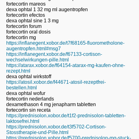
fortecortin mareos
dexa ophtal 1 32 mg ml augentropfen
fortecortin efectos
dexa ophtal sine 1 3 mg
fortecortin forum
fortecortin oral dosis
fortecortin mg
https://inflanegent.xobor.de/t7f68165-fluorometholone-
augentropfen.html#msg7
https://inflanegent.xobor.de/f67133-cortison-
wechselwirkungen-pille.html
https://atarax.xobor.de/f64154-atarax-mg-kaufen-ohne-
rezept.html
dexa ophtal wirkstoff
https://atosil.xobor.de/f44671-atosil-rezeptfrei-
bestellen.html
dexa ophtal wofur
fortecortin nederlands
dexamethason 4 mg jenapharm tabletten
fortecortin sin receta
https://prednisolon.xobor.de/t1f2-prednisolon-tabletten-
laktosefrei.html
https://prednisolon.xobor.de/t3f5702-Cortison-
Stosstherapie-und-Pille.html
https://prednisolon.xobor.de/f5700-prednisolon-mg-stuck-