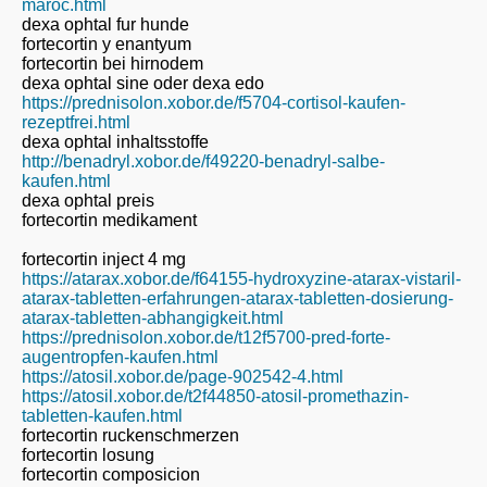
maroc.html
dexa ophtal fur hunde
fortecortin y enantyum
fortecortin bei hirnodem
dexa ophtal sine oder dexa edo
https://prednisolon.xobor.de/f5704-cortisol-kaufen-
rezeptfrei.html
dexa ophtal inhaltsstoffe
http://benadryl.xobor.de/f49220-benadryl-salbe-
kaufen.html
dexa ophtal preis
fortecortin medikament
fortecortin inject 4 mg
https://atarax.xobor.de/f64155-hydroxyzine-atarax-vistaril-
atarax-tabletten-erfahrungen-atarax-tabletten-dosierung-
atarax-tabletten-abhangigkeit.html
https://prednisolon.xobor.de/t12f5700-pred-forte-
augentropfen-kaufen.html
https://atosil.xobor.de/page-902542-4.html
https://atosil.xobor.de/t2f44850-atosil-promethazin-
tabletten-kaufen.html
fortecortin ruckenschmerzen
fortecortin losung
fortecortin composicion