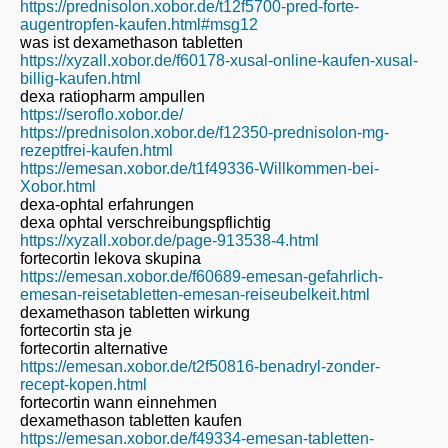
https://prednisolon.xobor.de/t12f5700-pred-forte-
augentropfen-kaufen.html#msg12
was ist dexamethason tabletten
https://xyzall.xobor.de/f60178-xusal-online-kaufen-xusal-
billig-kaufen.html
dexa ratiopharm ampullen
https://seroflo.xobor.de/
https://prednisolon.xobor.de/f12350-prednisolon-mg-
rezeptfrei-kaufen.html
https://emesan.xobor.de/t1f49336-Willkommen-bei-
Xobor.html
dexa-ophtal erfahrungen
dexa ophtal verschreibungspflichtig
https://xyzall.xobor.de/page-913538-4.html
fortecortin lekova skupina
https://emesan.xobor.de/f60689-emesan-gefahrlich-
emesan-reisetabletten-emesan-reiseubelkeit.html
dexamethason tabletten wirkung
fortecortin sta je
fortecortin alternative
https://emesan.xobor.de/t2f50816-benadryl-zonder-
recept-kopen.html
fortecortin wann einnehmen
dexamethason tabletten kaufen
https://emesan.xobor.de/f49334-emesan-tabletten-