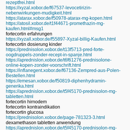
rezeptfrei.html
https://xyzal.xobor.de/f67537-levocetirizin-
nebenwirkungen-mudigkeit.html
https://atarax.xobor.de/f50978-atarax-mg-kopen.html
https://atosil.xobor.de/t1f44671-promethazin-mg-
kaufen.html#msg1
fortecortin erfahrungen
https://xyzall.xobor.de/f55897-Xyzal-billig-Kaufen.html
fortecortin dosierung kinder
https://prednisolon.xobor.de/t13f5713-pred-forte-
oogdruppels-zonder-recept-in-spanje.html
https://aprednislon.xobor.de/t6f61276-prednisolone-
online-kopen-zonder-voorschrift.html
https://inflanegent.xobor.de/f67136-Zempred-aus-Polen-
Bestellen.html
https://emesan.xobor.de/f50819-diphenhydramin-
generika.html
https://aprednislon.xobor.de/t5f45170-prednisolon-mg-
tabletten.html
fortecortin hirnodem
fortecortin kontraindikation
fortecortin glucosa
https://prednisolon.xobor.de/page-781323-3.html
dexamethason tabletten anwendung
https://aprednislon.xobor.de/t5f45170-prednisolon-mg-