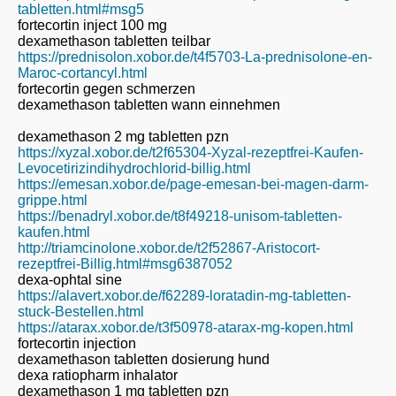
tabletten.html#msg5
fortecortin inject 100 mg
dexamethason tabletten teilbar
https://prednisolon.xobor.de/t4f5703-La-prednisolone-en-
Maroc-cortancyl.html
fortecortin gegen schmerzen
dexamethason tabletten wann einnehmen
dexamethason 2 mg tabletten pzn
https://xyzal.xobor.de/t2f65304-Xyzal-rezeptfrei-Kaufen-
Levocetirizindihydrochlorid-billig.html
https://emesan.xobor.de/page-emesan-bei-magen-darm-
grippe.html
https://benadryl.xobor.de/t8f49218-unisom-tabletten-
kaufen.html
http://triamcinolone.xobor.de/t2f52867-Aristocort-
rezeptfrei-Billig.html#msg6387052
dexa-ophtal sine
https://alavert.xobor.de/f62289-loratadin-mg-tabletten-
stuck-Bestellen.html
https://atarax.xobor.de/t3f50978-atarax-mg-kopen.html
fortecortin injection
dexamethason tabletten dosierung hund
dexa ratiopharm inhalator
dexamethason 1 mg tabletten pzn