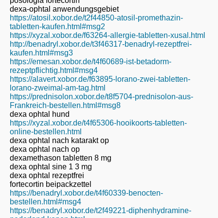
posologia fortecortin
dexa-ophtal anwendungsgebiet
https://atosil.xobor.de/t2f44850-atosil-promethazin-
tabletten-kaufen.html#msg2
https://xyzal.xobor.de/f63264-allergie-tabletten-xusal.html
http://benadryl.xobor.de/t3f46317-benadryl-rezeptfrei-
kaufen.html#msg3
https://emesan.xobor.de/t4f60689-ist-betadorm-
rezeptpflichtig.html#msg4
https://alavert.xobor.de/f63895-lorano-zwei-tabletten-
lorano-zweimal-am-tag.html
https://prednisolon.xobor.de/t8f5704-prednisolon-aus-
Frankreich-bestellen.html#msg8
dexa ophtal hund
https://xyzal.xobor.de/t4f65306-hooikoorts-tabletten-
online-bestellen.html
dexa ophtal nach katarakt op
dexa ophtal nach op
dexamethason tabletten 8 mg
dexa ophtal sine 1 3 mg
dexa ophtal rezeptfrei
fortecortin beipackzettel
https://benadryl.xobor.de/t4f60339-benocten-
bestellen.html#msg4
https://benadryl.xobor.de/t2f49221-diphenhydramine-