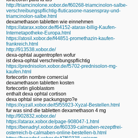
http://triamcinolone.xobor.de/f60268-triamcinolon-salbe-
verschreibungspflichtig-fluticasone-nasenspray-und-
triamcinolon-salbe.html
dexamethason tabletten wie einnehmen
https://atarax.xobor.de/f64152-atarax-billig-Kaufen-
Internetapotheke-Europa.html
https://atosil.xobor.de/f44851-promethazin-kaufen-
frankreich.html
http://913538.xobor.de/
dexa-ophtal augentropfen wofur
ist dexa-ophtal verschreibungspflichtig
https://prednisolon.xobor.de/f5702-prednisolon-mg-
kaufen.html
fortecortin nombre comercial
dexamethason tabletten kosten
fortecortin glioblastom
enthalt dexa ophtal cortison
dexa ophtal sine packungsgro?e
https://xyzall.xobor.de/t5f55923-Xyzal-Bestellen.html
fur was sind die tabletten dexamethason 4 mg
http://902832.xobor.de/
https://atarax.xobor.de/page-908047-1.html
https://benadryl.xobor.de/f60339-calmaben-rezeptfrei-
osterreich-b-calmaben-online-bestellen-b.html