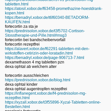
tabletten.html
https://atosil.xobor.de/f63458-promethazine-hoestdrank-
kopen.html
https://benadryl.xobor.de/t6f60340-BETADORM-
KAUFEN.html
fortecortin za sta je
https://prednisolon.xobor.de/t3f5702-Cortison-
Stosstherapie-und-Pille.html#msg3
fortecortin bei bandscheibenvorfall
fortecortin rezeptfrei
https://alavert.xobor.de/f62291-tabletten-mit-den-
wirkstoffen-cetirizin-oder-loratadin.html
https://benadryl.xobor.de/page-906713-7.html
dexamethason 4 mg tabletten pzn
dexa ophtal ab welchem alter
fortecortin ausschleichen
https://prednisolon.xobor.de/blog.html
dexa ophtal kinder
dexa ophtal augentropfen rezeptfrei
https://inflanegent.xobor.de/f4-prednisolon-mg-
rezeptfrei.html
https://xyzall.xobor.de/t3f55896-Xyzal-Tabletten-online-
Bestellen.html