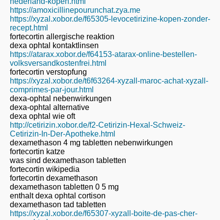
nederland-kopen.html
https://amoxicillinepourunchat.zya.me
https://xyzal.xobor.de/f65305-levocetirizine-kopen-zonder-
recept.html
fortecortin allergische reaktion
dexa ophtal kontaktlinsen
https://atarax.xobor.de/f64153-atarax-online-bestellen-
volksversandkostenfrei.html
fortecortin verstopfung
https://xyzal.xobor.de/t6f63264-xyzall-maroc-achat-xyzall-
comprimes-par-jour.html
dexa-ophtal nebenwirkungen
dexa-ophtal alternative
dexa ophtal wie oft
http://cetirizin.xobor.de/f2-Cetirizin-Hexal-Schweiz-
Cetirizin-In-Der-Apotheke.html
dexamethason 4 mg tabletten nebenwirkungen
fortecortin katze
was sind dexamethason tabletten
fortecortin wikipedia
fortecortin dexamethason
dexamethason tabletten 0 5 mg
enthalt dexa ophtal cortison
dexamethason tad tabletten
https://xyzal.xobor.de/f65307-xyzall-boite-de-pas-cher-