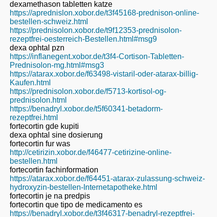
dexamethason tabletten katze
https://aprednislon.xobor.de/t3f45168-prednison-online-
bestellen-schweiz.html
https://prednisolon.xobor.de/t9f12353-prednisolon-
rezeptfrei-oesterreich-Bestellen.html#msg9
dexa ophtal pzn
https://inflanegent.xobor.de/t3f4-Cortison-Tabletten-
Prednisolon-mg.html#msg3
https://atarax.xobor.de/f63498-vistaril-oder-atarax-billig-
Kaufen.html
https://prednisolon.xobor.de/f5713-kortisol-og-
prednisolon.html
https://benadryl.xobor.de/t5f60341-betadorm-
rezeptfrei.html
fortecortin gde kupiti
dexa ophtal sine dosierung
fortecortin fur was
http://cetirizin.xobor.de/f46477-cetirizine-online-
bestellen.html
fortecortin fachinformation
https://atarax.xobor.de/f64451-atarax-zulassung-schweiz-
hydroxyzin-bestellen-Internetapotheke.html
fortecortin je na predpis
fortecortin que tipo de medicamento es
https://benadryl.xobor.de/t3f46317-benadryl-rezeptfrei-