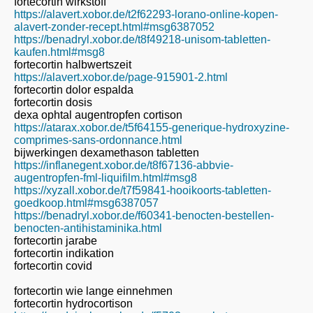
fortecortin wirkstoff
https://alavert.xobor.de/t2f62293-lorano-online-kopen-
alavert-zonder-recept.html#msg6387052
https://benadryl.xobor.de/t8f49218-unisom-tabletten-
kaufen.html#msg8
fortecortin halbwertszeit
https://alavert.xobor.de/page-915901-2.html
fortecortin dolor espalda
fortecortin dosis
dexa ophtal augentropfen cortison
https://atarax.xobor.de/t5f64155-generique-hydroxyzine-
comprimes-sans-ordonnance.html
bijwerkingen dexamethason tabletten
https://inflanegent.xobor.de/t8f67136-abbvie-
augentropfen-fml-liquifilm.html#msg8
https://xyzall.xobor.de/t7f59841-hooikoorts-tabletten-
goedkoop.html#msg6387057
https://benadryl.xobor.de/f60341-benocten-bestellen-
benocten-antihistaminika.html
fortecortin jarabe
fortecortin indikation
fortecortin covid
fortecortin wie lange einnehmen
fortecortin hydrocortison