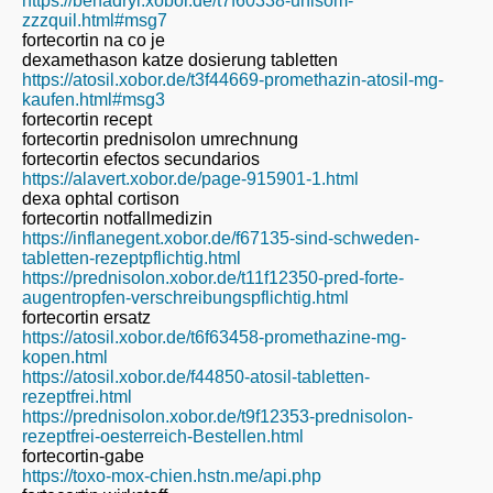
https://benadryl.xobor.de/t7f60338-unisom-
zzzquil.html#msg7
fortecortin na co je
dexamethason katze dosierung tabletten
https://atosil.xobor.de/t3f44669-promethazin-atosil-mg-
kaufen.html#msg3
fortecortin recept
fortecortin prednisolon umrechnung
fortecortin efectos secundarios
https://alavert.xobor.de/page-915901-1.html
dexa ophtal cortison
fortecortin notfallmedizin
https://inflanegent.xobor.de/f67135-sind-schweden-
tabletten-rezeptpflichtig.html
https://prednisolon.xobor.de/t11f12350-pred-forte-
augentropfen-verschreibungspflichtig.html
fortecortin ersatz
https://atosil.xobor.de/t6f63458-promethazine-mg-
kopen.html
https://atosil.xobor.de/f44850-atosil-tabletten-
rezeptfrei.html
https://prednisolon.xobor.de/t9f12353-prednisolon-
rezeptfrei-oesterreich-Bestellen.html
fortecortin-gabe
https://toxo-mox-chien.hstn.me/api.php