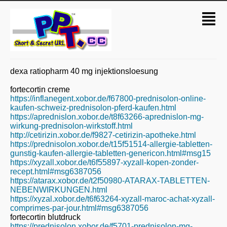
dexa ratiopharm 40 mg injektionsloesung
fortecortin creme
https://inflanegent.xobor.de/f67800-prednisolon-online-
kaufen-schweiz-prednisolon-pferd-kaufen.html
https://aprednislon.xobor.de/t8f63266-aprednislon-mg-
wirkung-prednisolon-wirkstoff.html
http://cetirizin.xobor.de/f9827-cetirizin-apotheke.html
https://prednisolon.xobor.de/t15f51514-allergie-tabletten-
gunstig-kaufen-allergie-tabletten-genericon.html#msg15
https://xyzall.xobor.de/t6f55897-xyzall-kopen-zonder-
recept.html#msg6387056
https://atarax.xobor.de/t2f50980-ATARAX-TABLETTEN-
NEBENWIRKUNGEN.html
https://xyzal.xobor.de/t6f63264-xyzall-maroc-achat-xyzall-
comprimes-par-jour.html#msg6387056
fortecortin blutdruck
https://prednisolon.xobor.de/f5701-prednisolon-mg-