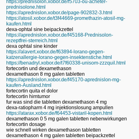
https://prednisolon.xobor.de/f5703-ou-acheter-
prednisolone.html
https://aprednislon.xobor.de/page-902832-3.html
https://atosil.xobor.de/t3f44669-promethazin-atosil-mg-
kaufen.html
dexa-ophtal sine beipackzettel
https://aprednislon.xobor.de/f45168-Prednisolon-
rezeptfrei-sterreich.html
dexa ophtal sine kinder
https://alavert.xobor.de/f63894-lorano-gegen-
katzenallergie-lorano-gegen-insektenstiche.html
https://benadryl.xobor.de/t7f60338-unisom-zzzquil.html
fortecortin und dexamethason
dexamethason 8 mg galen tabletten
https://aprednislon.xobor.de/f45170-aprednislon-mg-
kaufen-Ausland.html
fortecortin quita el dolor
fortecortin hirntumor
fur was sind die tabletten dexamethason 4 mg
dexa-ratiopharm 4 mg injektionslosung ampullen
https://atarax.xobor.de/f64453-vistaril-kopen.html
dexamethason 0 5 mg galen tabletten nebenwirkungen
fortecortin dosage
wie schnell wirken dexamethason tabletten
dexamethason 4 mg galen tabletten beipackzettel