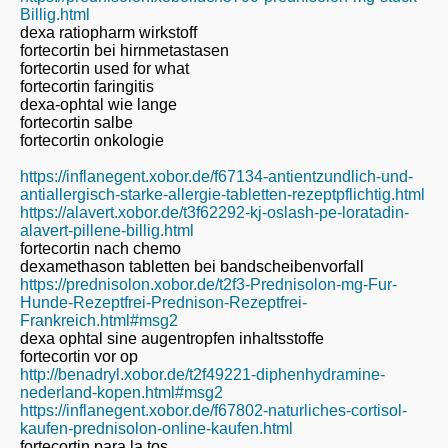
Billig.html
dexa ratiopharm wirkstoff
fortecortin bei hirnmetastasen
fortecortin used for what
fortecortin faringitis
dexa-ophtal wie lange
fortecortin salbe
fortecortin onkologie
https://inflanegent.xobor.de/f67134-antientzundlich-und-
antiallergisch-starke-allergie-tabletten-rezeptpflichtig.html
https://alavert.xobor.de/t3f62292-kj-oslash-pe-loratadin-
alavert-pillene-billig.html
fortecortin nach chemo
dexamethason tabletten bei bandscheibenvorfall
https://prednisolon.xobor.de/t2f3-Prednisolon-mg-Fur-
Hunde-Rezeptfrei-Prednison-Rezeptfrei-
Frankreich.html#msg2
dexa ophtal sine augentropfen inhaltsstoffe
fortecortin vor op
http://benadryl.xobor.de/t2f49221-diphenhydramine-
nederland-kopen.html#msg2
https://inflanegent.xobor.de/f67802-naturliches-cortisol-
kaufen-prednisolon-online-kaufen.html
fortecortin para la tos