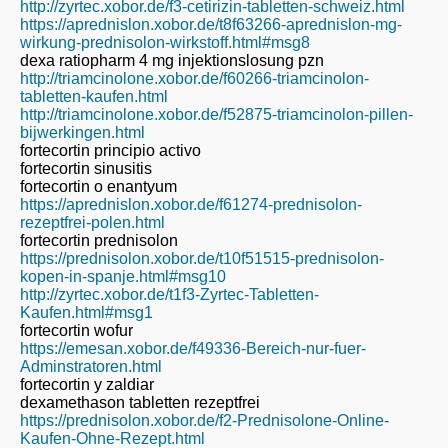
http://zyrtec.xobor.de/f3-cetirizin-tabletten-schweiz.html
https://aprednislon.xobor.de/t8f63266-aprednislon-mg-
wirkung-prednisolon-wirkstoff.html#msg8
dexa ratiopharm 4 mg injektionslosung pzn
http://triamcinolone.xobor.de/f60266-triamcinolon-
tabletten-kaufen.html
http://triamcinolone.xobor.de/f52875-triamcinolon-pillen-
bijwerkingen.html
fortecortin principio activo
fortecortin sinusitis
fortecortin o enantyum
https://aprednislon.xobor.de/f61274-prednisolon-
rezeptfrei-polen.html
fortecortin prednisolon
https://prednisolon.xobor.de/t10f51515-prednisolon-
kopen-in-spanje.html#msg10
http://zyrtec.xobor.de/t1f3-Zyrtec-Tabletten-
Kaufen.html#msg1
fortecortin wofur
https://emesan.xobor.de/f49336-Bereich-nur-fuer-
Adminstratoren.html
fortecortin y zaldiar
dexamethason tabletten rezeptfrei
https://prednisolon.xobor.de/f2-Prednisolone-Online-
Kaufen-Ohne-Rezept.html