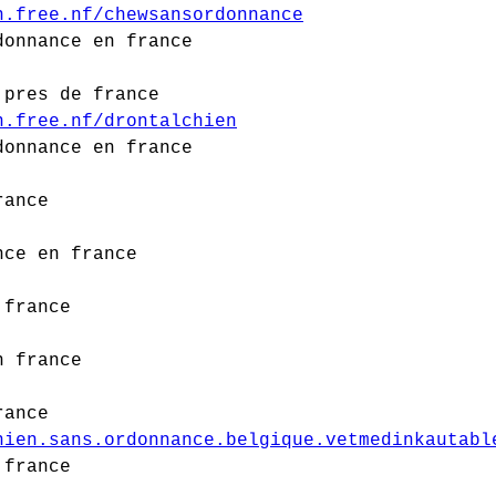
n.free.nf/chewsansordonnance
donnance en france
 pres de france
n.free.nf/drontalchien
donnance en france
rance
nce en france
 france
n france
rance
hien.sans.ordonnance.belgique.vetmedinkautabl
 france