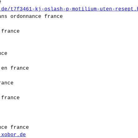
e
r.de/t7f3461-kj-oslash-p-motilium-uten-resep
ans ordonnance france
 france
nce
 en france
rance
 france
nce france
.xobor.de