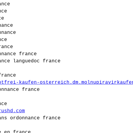
ance
nce
ce
nance
nnance
nce
rance
nnance france
ance languedoc france
france
ptfrei-kaufen-osterreich.dm.molnupiravirkaufe
onnance france
nce
rushd.com
ans ordonnance france
e en france