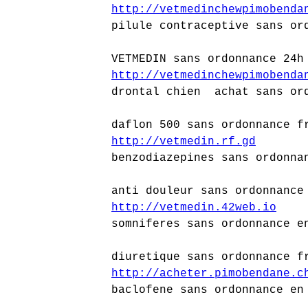
http://vetmedinchewpimobenda
pilule contraceptive sans or
VETMEDIN sans ordonnance 24h
http://vetmedinchewpimobenda
drontal chien achat sans or
daflon 500 sans ordonnance f
http://vetmedin.rf.gd
benzodiazepines sans ordonna
anti douleur sans ordonnance
http://vetmedin.42web.io
somniferes sans ordonnance e
diuretique sans ordonnance f
http://acheter.pimobendane.c
baclofene sans ordonnance en