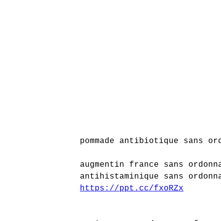
pommade antibiotique sans or
augmentin france sans ordonn
antihistaminique sans ordonn
https://ppt.cc/fxoRZx