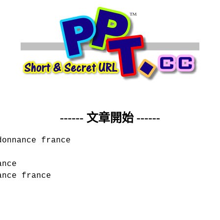
------ 文章開始 ------
donnance france
ance
ance france