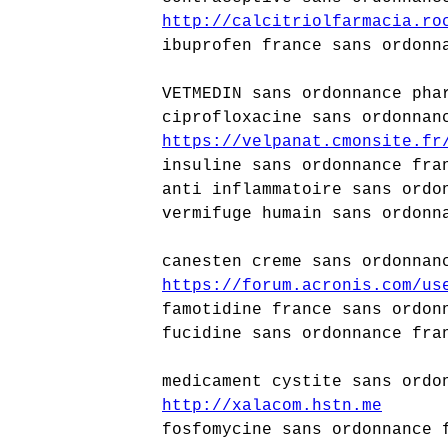
http://calcitriolfarmacia.ro
ibuprofen france sans ordonn
VETMEDIN sans ordonnance pha
ciprofloxacine sans ordonnan
https://velpanat.cmonsite.fr
insuline sans ordonnance fra
anti inflammatoire sans ordo
vermifuge humain sans ordonn
canesten creme sans ordonnan
https://forum.acronis.com/us
famotidine france sans ordon
fucidine sans ordonnance fra
medicament cystite sans ordo
http://xalacom.hstn.me
fosfomycine sans ordonnance 