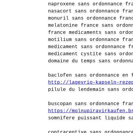
naproxene sans ordonnance fr
nasacort sans ordonnance fra
monuril sans ordonnance fran
melatonine france sans ordon
france medicaments sans ordo
motilium sans ordonnance fra
medicament sans ordonnance f
medicament cystite sans ordo
domaine du temps sans ordonn
baclofen sans ordonnance en 
http://lagevrio-kapseln-reze
pilule du lendemain sans ord
buscopan sans ordonnance fra
https://molnupiravirkaufen.b
somnifere puissant liquide s
contraceptive sans ordonnanc