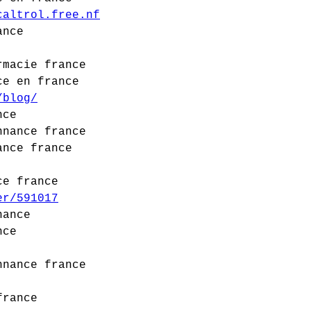
caltrol.free.nf
ance
rmacie france
ce en france
/blog/
nce
nnance france
ance france
ce france
er/591017
nance
nce
nnance france
france