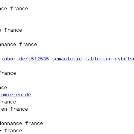
nce france
r
e france
nnance france
.xobor.de/t5f2535-semaglutid-tabletten-rybels
france
nce
rumieren.de
france
 en france
donnance france
e france