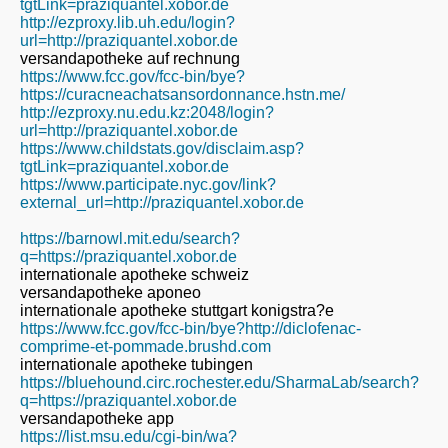
tgtLink=praziquantel.xobor.de
http://ezproxy.lib.uh.edu/login?
url=http://praziquantel.xobor.de
versandapotheke auf rechnung
https://www.fcc.gov/fcc-bin/bye?
https://curacneachatsansordonnance.hstn.me/
http://ezproxy.nu.edu.kz:2048/login?
url=http://praziquantel.xobor.de
https://www.childstats.gov/disclaim.asp?
tgtLink=praziquantel.xobor.de
https://www.participate.nyc.gov/link?
external_url=http://praziquantel.xobor.de
https://barnowl.mit.edu/search?
q=https://praziquantel.xobor.de
internationale apotheke schweiz
versandapotheke aponeo
internationale apotheke stuttgart konigstra?e
https://www.fcc.gov/fcc-bin/bye?http://diclofenac-
comprime-et-pommade.brushd.com
internationale apotheke tubingen
https://bluehound.circ.rochester.edu/SharmaLab/search?
q=https://praziquantel.xobor.de
versandapotheke app
https://list.msu.edu/cgi-bin/wa?