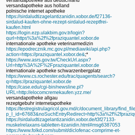
versandapotheke aus deutschland
versandapotheke aus holland
polnische internet apotheke
https://sirdaludtizagelantizanidin.xobor.de/f27136-
sirdalud-kaufen-ohne-rezept-sirdalud-rezeptfrei-
kaufen.html
https://login.ezp.ulakbim.gov.tr/login?
qurl=https%3a%2f%2fpraziquantel.xobor.de
internationale apotheke veterinarmedizin
https://epodrecznik.mc.gov.pl/mediawiki/api.php?
action=https://praziquantel.xobor.de&
;*
https://www.asrs.gov.tw/CheckUrl.aspx?
Url=http%3A%2F%2Fpraziquantel.xobor.de
internationale apotheke schwarzenbergplatz
https://www.cs.rochester.edu/trac/quagents/search?
q=https://praziquantel.xobor.de
https://case.edu/cgi-bin/newsline.pl?
URL=http://elocomcremekaufen.yzz.me/
versandapotheke allgau
rezeptgebuhr internetapotheke
https://testregistrulagricol.gov.md/c/document_library/find_fi
p_l_id=67683&noSuchEntryRedirect=http%3a%2f%2fpraziqu
https://sirdaludtizagelantizanidin.xobor.de/t3f27133-
muskelrelaxans-tabletten-tizanidin.html#msg6387053
https://www.folkd.com/submit/diclofenac-comprime-et-