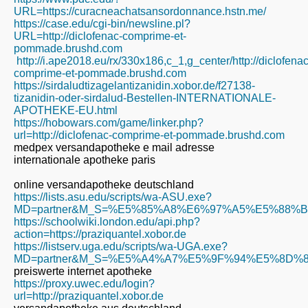
URL=https://curacneachatsansordonnance.hstn.me/
https://case.edu/cgi-bin/newsline.pl?
URL=http://diclofenac-comprime-et-
pommade.brushd.com
http://i.ape2018.eu/rx/330x186,c_1,g_center/http://diclofenac
comprime-et-pommade.brushd.com
https://sirdaludtizagelantizanidin.xobor.de/f27138-
tizanidin-oder-sirdalud-Bestellen-INTERNATIONALE-
APOTHEKE-EU.html
https://hobowars.com/game/linker.php?
url=http://diclofenac-comprime-et-pommade.brushd.com
medpex versandapotheke e mail adresse
internationale apotheke paris
online versandapotheke deutschland
https://lists.asu.edu/scripts/wa-ASU.exe?
MD=partner&M_S=%E5%85%A8%E6%97%A5%E5%88%B6%E
https://schoolwiki.london.edu/api.php?
action=https://praziquantel.xobor.de
https://listserv.uga.edu/scripts/wa-UGA.exe?
MD=partner&M_S=%E5%A4%A7%E5%9F%94%E5%8D%
preiswerte internet apotheke
https://proxy.uwec.edu/login?
url=http://praziquantel.xobor.de