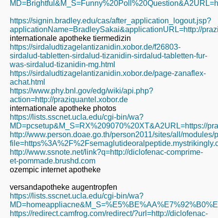
MD=Brightful&M_S=Funny%20Poll%20Question&A2URL=https
https://signin.bradley.edu/cas/after_application_logout.jsp?
applicationName=BradleySakai&applicationURL=http://prazi
internationale apotheke tiermedizin
https://sirdaludtizagelantizanidin.xobor.de/f26803-
sirdalud-tabletten-sirdalud-tizanidin-sirdalud-tabletten-fur-
was-sirdalud-tizanidin-mg.html
https://sirdaludtizagelantizanidin.xobor.de/page-zanaflex-
achat.html
https://www.phy.bnl.gov/edg/wiki/api.php?
action=http://praziquantel.xobor.de
internationale apotheke photos
https://lists.sscnet.ucla.edu/cgi-bin/wa?
MD=pcsetup&M_S=RX%209070%20XT&A2URL=https://praz
http://www.person.doae.go.th/person2011/sites/all/modules/
file=https%3A%2F%2Fsemaglutideoralpeptide.mystrikingly
http://www.ssnote.net/link?q=http://diclofenac-comprime-
et-pommade.brushd.com
ozempic internet apotheke
versandapotheke augentropfen
https://lists.sscnet.ucla.edu/cgi-bin/wa?
MD=homeappliacne&M_S=%E5%BE%AA%E7%92%B0%E
https://redirect.camfrog.com/redirect/?url=http://diclofenac-