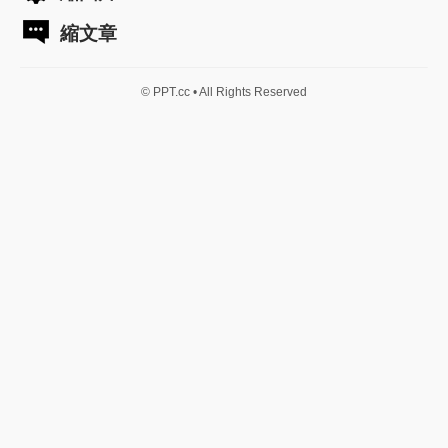
縮文章
© PPT.cc • All Rights Reserved