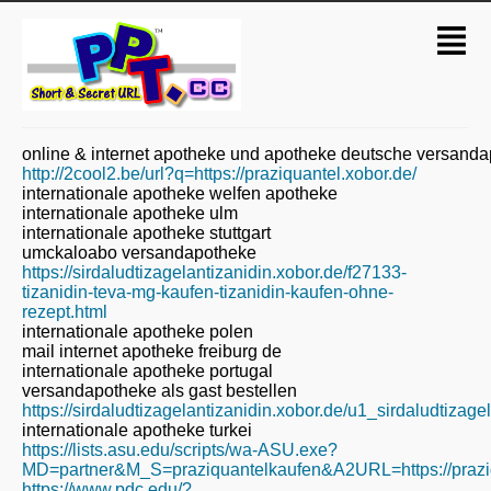
online & internet apotheke und apotheke deutsche versand
http://2cool2.be/url?q=https://praziquantel.xobor.de/
internationale apotheke welfen apotheke
internationale apotheke ulm
internationale apotheke stuttgart
umckaloabo versandapotheke
https://sirdaludtizagelantizanidin.xobor.de/f27133-
tizanidin-teva-mg-kaufen-tizanidin-kaufen-ohne-
rezept.html
internationale apotheke polen
mail internet apotheke freiburg de
internationale apotheke portugal
versandapotheke als gast bestellen
https://sirdaludtizagelantizanidin.xobor.de/u1_sirdaludtizage
internationale apotheke turkei
https://lists.asu.edu/scripts/wa-ASU.exe?
MD=partner&M_S=praziquantelkaufen&A2URL=https://praziq
https://www.pdc.edu/?