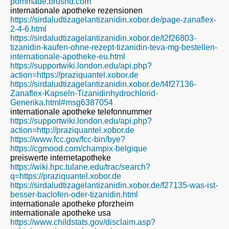
pommade.brushd.com
internationale apotheke rezensionen
https://sirdaludtizagelantizanidin.xobor.de/page-zanaflex-
2-4-6.html
https://sirdaludtizagelantizanidin.xobor.de/t2f26803-
tizanidin-kaufen-ohne-rezept-tizanidin-teva-mg-bestellen-
internationale-apotheke-eu.html
https://supportwiki.london.edu/api.php?
action=https://praziquantel.xobor.de
https://sirdaludtizagelantizanidin.xobor.de/t4f27136-
Zanaflex-Kapseln-Tizanidinhydrochlorid-
Generika.html#msg6387054
internationale apotheke telefonnummer
https://supportwiki.london.edu/api.php?
action=http://praziquantel.xobor.de
https://www.fcc.gov/fcc-bin/bye?
https://cgmood.com/champix-belgique
preiswerte internetapotheke
https://wiki.hpc.tulane.edu/trac/search?
q=https://praziquantel.xobor.de
https://sirdaludtizagelantizanidin.xobor.de/f27135-was-ist-
besser-baclofen-oder-tizanidin.html
internationale apotheke pforzheim
internationale apotheke usa
https://www.childstats.gov/disclaim.asp?