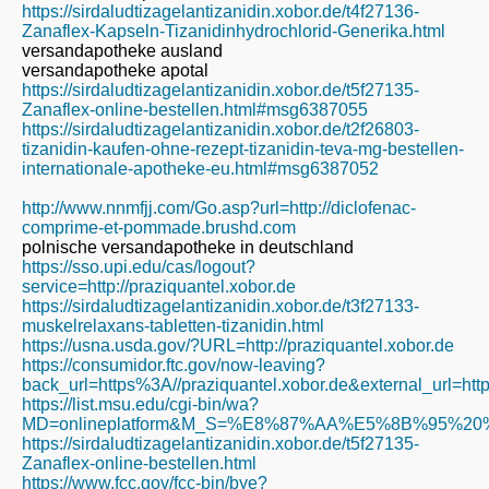
https://sirdaludtizagelantizanidin.xobor.de/t4f27136-
Zanaflex-Kapseln-Tizanidinhydrochlorid-Generika.html
versandapotheke ausland
versandapotheke apotal
https://sirdaludtizagelantizanidin.xobor.de/t5f27135-
Zanaflex-online-bestellen.html#msg6387055
https://sirdaludtizagelantizanidin.xobor.de/t2f26803-
tizanidin-kaufen-ohne-rezept-tizanidin-teva-mg-bestellen-
internationale-apotheke-eu.html#msg6387052
http://www.nnmfjj.com/Go.asp?url=http://diclofenac-
comprime-et-pommade.brushd.com
polnische versandapotheke in deutschland
https://sso.upi.edu/cas/logout?
service=http://praziquantel.xobor.de
https://sirdaludtizagelantizanidin.xobor.de/t3f27133-
muskelrelaxans-tabletten-tizanidin.html
https://usna.usda.gov/?URL=http://praziquantel.xobor.de
https://consumidor.ftc.gov/now-leaving?
back_url=https%3A//praziquantel.xobor.de&external_url=htt
https://list.msu.edu/cgi-bin/wa?
MD=onlineplatform&M_S=%E8%87%AA%E5%8B%95%20%E5
https://sirdaludtizagelantizanidin.xobor.de/t5f27135-
Zanaflex-online-bestellen.html
https://www.fcc.gov/fcc-bin/bye?