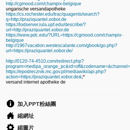
http://cgmood.com/champix-belgique
ungarische versandapotheke
https://cs.rochester.edu/trac/quagents/search?
q=http://praziquantel.xobor.de
https://lodserver.iula.upf.edu/describe/?
url=http://praziquantel.xobor.de
https://www.pdc.edu/?URL=https://cgmood.com/champix-
belgique
http://1967vacation.westescalante.com/gbook/go.php?
url=https://praziquantel.xobor.de/
http://0120-74-4510.com/redirect.php?
program=medipa_orange_pc&rd=off&codename=&channel=&
https://epodrecznik.mc.gov.pl/mediawiki/api.php?
action=https://praziquantel.xobor.de&
;*
versand internet apotheke de
加入PPT粉絲團
縮網址
縮圖片