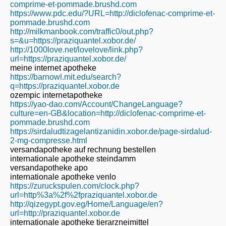
comprime-et-pommade.brushd.com
https://www.pdc.edu/?URL=http://diclofenac-comprime-et-
pommade.brushd.com
http://milkmanbook.com/traffic0/out.php?
s=&u=https://praziquantel.xobor.de/
http://1000love.net/lovelove/link.php?
url=https://praziquantel.xobor.de/
meine internet apotheke
https://barnowl.mit.edu/search?
q=https://praziquantel.xobor.de
ozempic internetapotheke
https://yao-dao.com/Account/ChangeLanguage?
culture=en-GB&location=http://diclofenac-comprime-et-
pommade.brushd.com
https://sirdaludtizagelantizanidin.xobor.de/page-sirdalud-
2-mg-compresse.html
versandapotheke auf rechnung bestellen
internationale apotheke steindamm
versandapotheke apo
internationale apotheke venlo
https://zuruckspulen.com/clock.php?
url=http%3a%2f%2fpraziquantel.xobor.de
http://qizegypt.gov.eg/Home/Language/en?
url=http://praziquantel.xobor.de
internationale apotheke tierarzneimittel