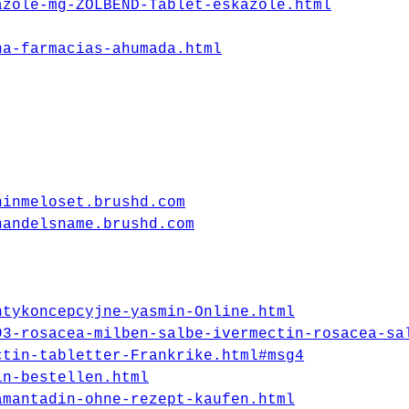
azole-mg-ZOLBEND-Tablet-eskazole.html
na-farmacias-ahumada.html
ninmeloset.brushd.com
handelsname.brushd.com
ntykoncepcyjne-yasmin-Online.html
93-rosacea-milben-salbe-ivermectin-rosacea-sa
ctin-tabletter-Frankrike.html#msg4
in-bestellen.html
amantadin-ohne-rezept-kaufen.html