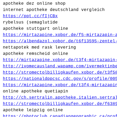
apotheke dez online shop
internet apotheke deutschland vergleich
https://ppt.cc/fIjCBx
rybelsus (semaglutide
apotheke stuttgart online
https://mirtazapine.xobor.de/f5-mirtazapin-
https://albendazol.xobor.de/t6f13595-zentel
nettapotek med rask levering
apotheke remscheid online
http://mirtazapine.xobor.de/t3f4-mirtazapin
http://ivomecausland.wapamp.com/ivermektinb
http://stromectolbilligkaufen.xobor.de/t3f5
https://nationaldppcsc.cdc.gov/s/profile/00
https://mirtazapine.xobor.de/t3f4-mirtazapi
online apotheke quetiapin
http://ch.sertralin.apotheke.italien.sertra
http://stromectolbilligkaufen.xobor.de/f638
apotheke leipzig online
https://photoclub.canadiangeographic.ca/pro