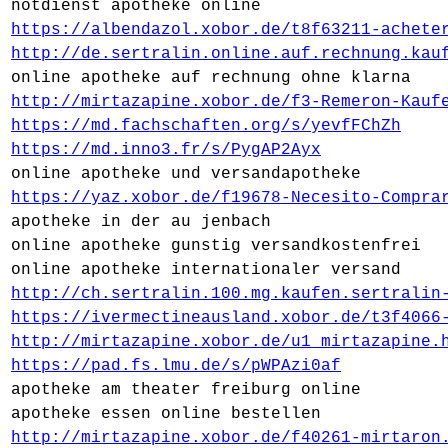
notdienst apotheke online
https://albendazol.xobor.de/t8f63211-achete
http://de.sertralin.online.auf.rechnung.kau
online apotheke auf rechnung ohne klarna
http://mirtazapine.xobor.de/f3-Remeron-Kauf
https://md.fachschaften.org/s/yevfFChZh
https://md.inno3.fr/s/PygAP2Ayx
online apotheke und versandapotheke
https://yaz.xobor.de/f19678-Necesito-Compra
apotheke in der au jenbach
online apotheke gunstig versandkostenfrei
online apotheke internationaler versand
http://ch.sertralin.100.mg.kaufen.sertralin
https://ivermectineausland.xobor.de/t3f4066
http://mirtazapine.xobor.de/u1_mirtazapine.
https://pad.fs.lmu.de/s/pWPAzi0af
apotheke am theater freiburg online
apotheke essen online bestellen
http://mirtazapine.xobor.de/f40261-mirtaron