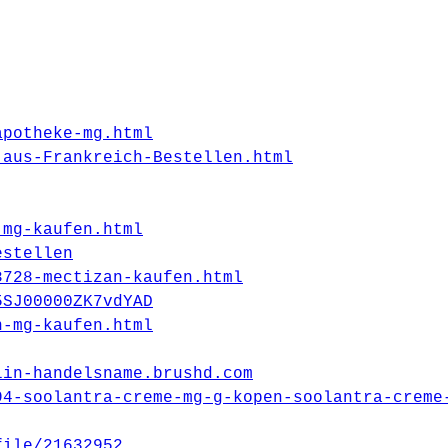
apotheke-mg.html
-aus-Frankreich-Bestellen.html
-mg-kaufen.html
estellen
8728-mectizan-kaufen.html
5SJ00000ZK7vdYAD
n-mg-kaufen.html
lin-handelsname.brushd.com
94-soolantra-creme-mg-g-kopen-soolantra-creme
file/21632952