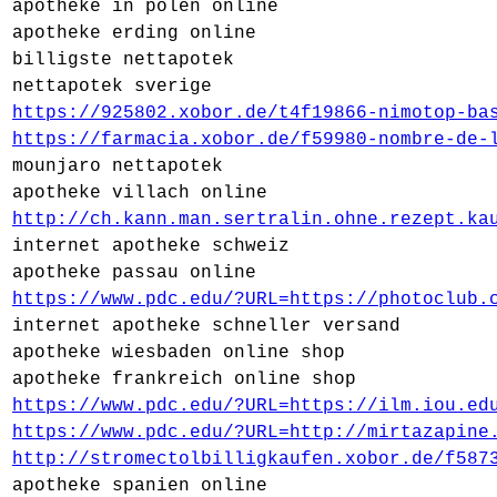
apotheke in polen online
apotheke erding online
billigste nettapotek
nettapotek sverige
https://925802.xobor.de/t4f19866-nimotop-ba
https://farmacia.xobor.de/f59980-nombre-de-
mounjaro nettapotek
apotheke villach online
http://ch.kann.man.sertralin.ohne.rezept.ka
internet apotheke schweiz
apotheke passau online
https://www.pdc.edu/?URL=https://photoclub.
internet apotheke schneller versand
apotheke wiesbaden online shop
apotheke frankreich online shop
https://www.pdc.edu/?URL=https://ilm.iou.ed
https://www.pdc.edu/?URL=http://mirtazapine
http://stromectolbilligkaufen.xobor.de/f587
apotheke spanien online