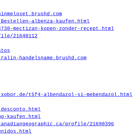
ninmeloset.brushd.com
-Bestellen-albenza-kaufen.html
8730-mectizan-kopen-zonder-recept.html
file/21640112
atos
tralin-handelsname.brushd.com
.xobor.de/t5f4-albendazol-si-mebendazol.html
-desconto.html
mg-kaufen.html
canadiangeographic.ca/profile/21690396
unidos.html