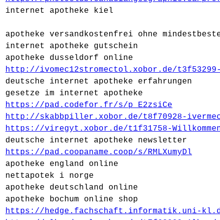
internet apotheke kiel
apotheke versandkostenfrei ohne mindestbest
internet apotheke gutschein
apotheke dusseldorf online
http://ivomec12stromectol.xobor.de/t3f53299
deutsche internet apotheke erfahrungen
gesetze im internet apotheke
https://pad.codefor.fr/s/p_E2zsiCe
http://skabbpiller.xobor.de/t8f70928-iverme
https://viregyt.xobor.de/t1f31758-Willkomme
deutsche internet apotheke newsletter
https://pad.coopaname.coop/s/RMLXumyDl
apotheke england online
nettapotek i norge
apotheke deutschland online
apotheke bochum online shop
https://hedge.fachschaft.informatik.uni-kl.