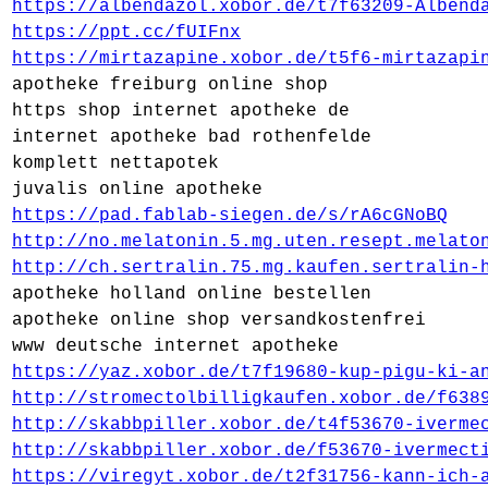
https://albendazol.xobor.de/t7f63209-Albend
https://ppt.cc/fUIFnx
https://mirtazapine.xobor.de/t5f6-mirtazapi
apotheke freiburg online shop
https shop internet apotheke de
internet apotheke bad rothenfelde
komplett nettapotek
juvalis online apotheke
https://pad.fablab-siegen.de/s/rA6cGNoBQ
http://no.melatonin.5.mg.uten.resept.melato
http://ch.sertralin.75.mg.kaufen.sertralin-
apotheke holland online bestellen
apotheke online shop versandkostenfrei
www deutsche internet apotheke
https://yaz.xobor.de/t7f19680-kup-pigu-ki-a
http://stromectolbilligkaufen.xobor.de/f638
http://skabbpiller.xobor.de/t4f53670-iverme
http://skabbpiller.xobor.de/f53670-ivermect
https://viregyt.xobor.de/t2f31756-kann-ich-