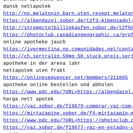
dansk nettapotek
http://no.melatonin.barn.uten.resept.melato
https://albendazol.xobor.de/t2f3-Albenzadol
http://stromectolbilligkaufen.xobor.de/t2f5
https://photoclub.canadiangeographic.ca/pro
online apotheke jauch
https://ivermectina.no.comunidades.net/cont
http://ch.sertralin.50mg.50.stuck.preis.ser
apotheke in der arena lahr
nettapotek uten frakt
https://onlinesequencer.net/members/211885
apotheke online bestellen und abholen
https://www.pdc.edu/?URL=https://albendazol
harga nett apotek
https://yaz.xobor.de/f19679-comprar-yaz-com
https://mirtazapine.xobor.de/f4-mirtazapin-
https://www.pdc.edu/?URL=https://photoclub.
https://yaz.xobor.de/f19677-yaz-en-estados-