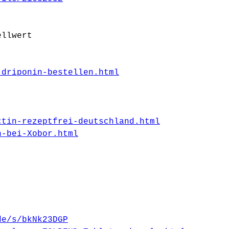
ellwert
-driponin-bestellen.html
ctin-rezeptfrei-deutschland.html
n-bei-Xobor.html
de/s/bkNk23DGP