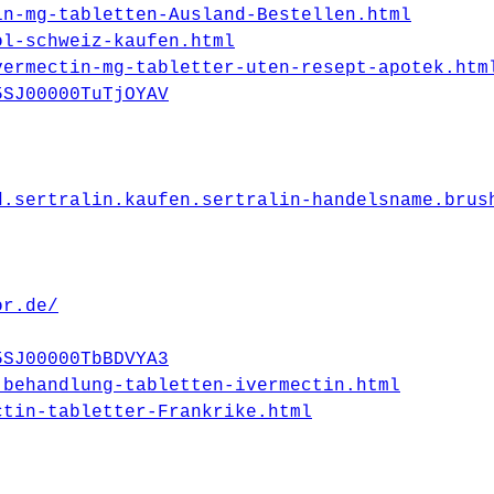
in-mg-tabletten-Ausland-Bestellen.html
ol-schweiz-kaufen.html
vermectin-mg-tabletter-uten-resept-apotek.htm
5SJ00000TuTjOYAV
d.sertralin.kaufen.sertralin-handelsname.brus
or.de/
5SJ00000TbBDVYA3
-behandlung-tabletten-ivermectin.html
ctin-tabletter-Frankrike.html