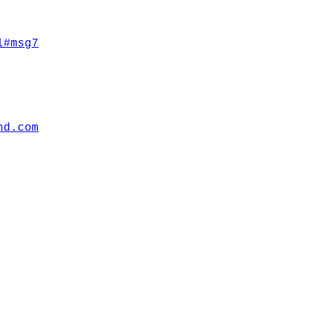
l#msg7
hd.com