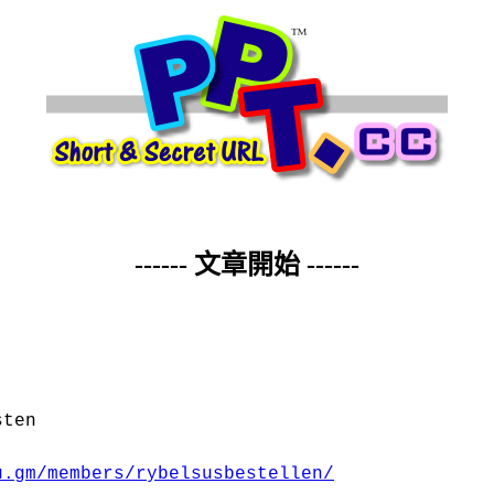
------ 文章開始 ------
sten
u.gm/members/rybelsusbestellen/