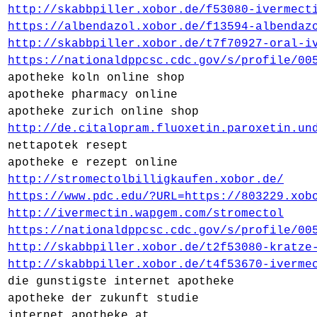
http://skabbpiller.xobor.de/f53080-ivermect
https://albendazol.xobor.de/f13594-albendaz
http://skabbpiller.xobor.de/t7f70927-oral-i
https://nationaldppcsc.cdc.gov/s/profile/00
apotheke koln online shop
apotheke pharmacy online
apotheke zurich online shop
http://de.citalopram.fluoxetin.paroxetin.un
nettapotek resept
apotheke e rezept online
http://stromectolbilligkaufen.xobor.de/
https://www.pdc.edu/?URL=https://803229.xob
http://ivermectin.wapgem.com/stromectol
https://nationaldppcsc.cdc.gov/s/profile/00
http://skabbpiller.xobor.de/t2f53080-kratze
http://skabbpiller.xobor.de/t4f53670-iverme
die gunstigste internet apotheke
apotheke der zukunft studie
internet apotheke at