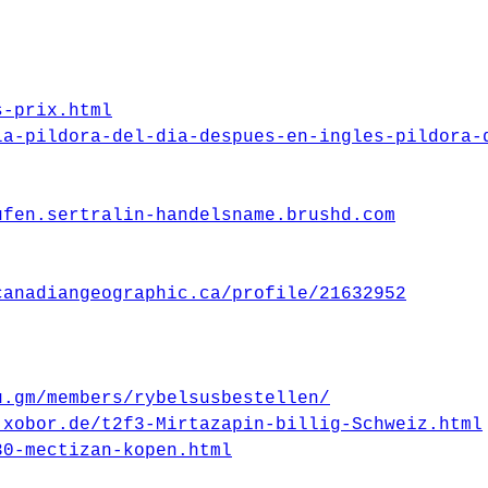
s-prix.html
la-pildora-del-dia-despues-en-ingles-pildora-
ufen.sertralin-handelsname.brushd.com
canadiangeographic.ca/profile/21632952
u.gm/members/rybelsusbestellen/
.xobor.de/t2f3-Mirtazapin-billig-Schweiz.html
30-mectizan-kopen.html