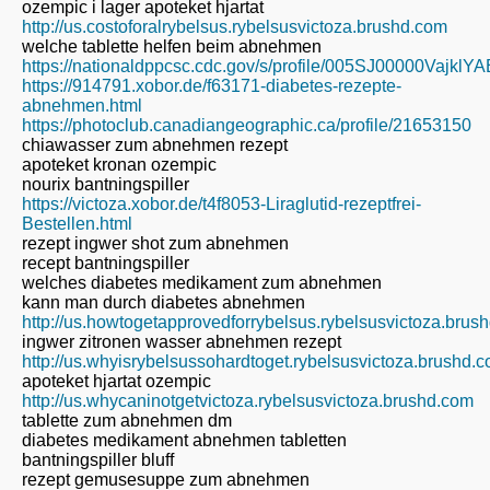
ozempic i lager apoteket hjartat
http://us.costoforalrybelsus.rybelsusvictoza.brushd.com
welche tablette helfen beim abnehmen
https://nationaldppcsc.cdc.gov/s/profile/005SJ00000VajklYA
https://914791.xobor.de/f63171-diabetes-rezepte-
abnehmen.html
https://photoclub.canadiangeographic.ca/profile/21653150
chiawasser zum abnehmen rezept
apoteket kronan ozempic
nourix bantningspiller
https://victoza.xobor.de/t4f8053-Liraglutid-rezeptfrei-
Bestellen.html
rezept ingwer shot zum abnehmen
recept bantningspiller
welches diabetes medikament zum abnehmen
kann man durch diabetes abnehmen
http://us.howtogetapprovedforrybelsus.rybelsusvictoza.brus
ingwer zitronen wasser abnehmen rezept
http://us.whyisrybelsussohardtoget.rybelsusvictoza.brushd.
apoteket hjartat ozempic
http://us.whycaninotgetvictoza.rybelsusvictoza.brushd.com
tablette zum abnehmen dm
diabetes medikament abnehmen tabletten
bantningspiller bluff
rezept gemusesuppe zum abnehmen