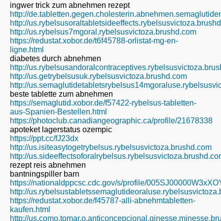
ingwer trick zum abnehmen rezept
http://de.tabletten.gegen.cholesterin.abnehmen.semaglutid
http://us.rybelsusoraltabletsideeffects.rybelsusvictoza.brush
http://us.rybelsus7mgoral.rybelsusvictoza.brushd.com
https://redustat.xobor.de/t6f45788-orlistat-mg-en-
ligne.html
diabetes durch abnehmen
http://us.rybelsusandoralcontraceptives.rybelsusvictoza.bru
http://us.getrybelsusuk.rybelsusvictoza.brushd.com
http://us.semaglutidetabletsrybelsus14mgoraluse.rybelsusv
beste tablette zum abnehmen
https://semaglutid.xobor.de/f57422-rybelsus-tabletten-
aus-Spanien-Bestellen.html
https://photoclub.canadiangeographic.ca/profile/21678338
apoteket lagerstatus ozempic
https://ppt.cc/fJ23dx
http://us.isiteasytogetrybelsus.rybelsusvictoza.brushd.com
http://us.sideeffectsoforalrybelsus.rybelsusvictoza.brushd.c
rezept reis abnehmen
bantningspiller barn
https://nationaldppcsc.cdc.gov/s/profile/005SJ00000W3xX
http://us.rybelsustabletssemaglutideoraluse.rybelsusvictoza
https://redustat.xobor.de/f45787-alli-abnehmtabletten-
kaufen.html
http://us.como.tomar.o.anticoncepcional.ginesse.minesse.b