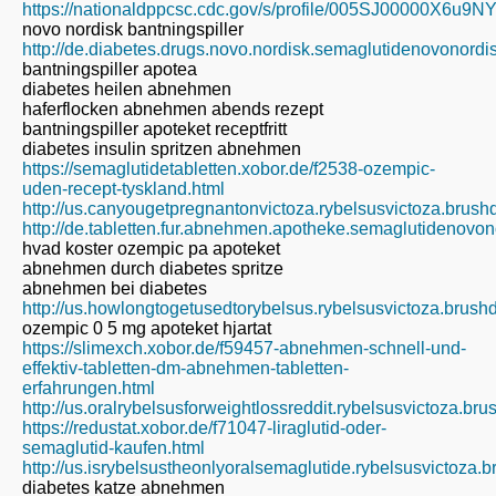
https://nationaldppcsc.cdc.gov/s/profile/005SJ00000X6u9
novo nordisk bantningspiller
http://de.diabetes.drugs.novo.nordisk.semaglutidenovonord
bantningspiller apotea
diabetes heilen abnehmen
haferflocken abnehmen abends rezept
bantningspiller apoteket receptfritt
diabetes insulin spritzen abnehmen
https://semaglutidetabletten.xobor.de/f2538-ozempic-
uden-recept-tyskland.html
http://us.canyougetpregnantonvictoza.rybelsusvictoza.brus
http://de.tabletten.fur.abnehmen.apotheke.semaglutidenovo
hvad koster ozempic pa apoteket
abnehmen durch diabetes spritze
abnehmen bei diabetes
http://us.howlongtogetusedtorybelsus.rybelsusvictoza.brush
ozempic 0 5 mg apoteket hjartat
https://slimexch.xobor.de/f59457-abnehmen-schnell-und-
effektiv-tabletten-dm-abnehmen-tabletten-
erfahrungen.html
http://us.oralrybelsusforweightlossreddit.rybelsusvictoza.br
https://redustat.xobor.de/f71047-liraglutid-oder-
semaglutid-kaufen.html
http://us.isrybelsustheonlyoralsemaglutide.rybelsusvictoza.
diabetes katze abnehmen