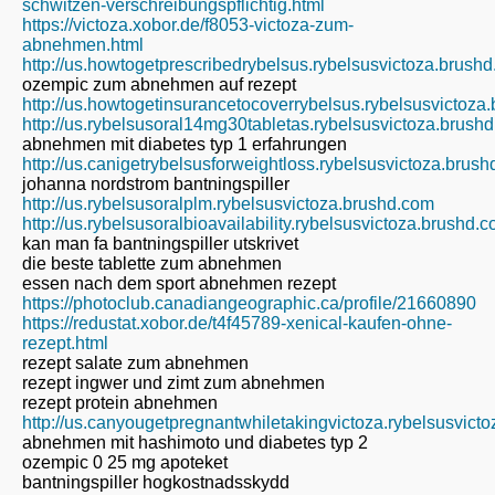
schwitzen-verschreibungspflichtig.html
https://victoza.xobor.de/f8053-victoza-zum-
abnehmen.html
http://us.howtogetprescribedrybelsus.rybelsusvictoza.brush
ozempic zum abnehmen auf rezept
http://us.howtogetinsurancetocoverrybelsus.rybelsusvictoza
http://us.rybelsusoral14mg30tabletas.rybelsusvictoza.brush
abnehmen mit diabetes typ 1 erfahrungen
http://us.canigetrybelsusforweightloss.rybelsusvictoza.brus
johanna nordstrom bantningspiller
http://us.rybelsusoralplm.rybelsusvictoza.brushd.com
http://us.rybelsusoralbioavailability.rybelsusvictoza.brushd.
kan man fa bantningspiller utskrivet
die beste tablette zum abnehmen
essen nach dem sport abnehmen rezept
https://photoclub.canadiangeographic.ca/profile/21660890
https://redustat.xobor.de/t4f45789-xenical-kaufen-ohne-
rezept.html
rezept salate zum abnehmen
rezept ingwer und zimt zum abnehmen
rezept protein abnehmen
http://us.canyougetpregnantwhiletakingvictoza.rybelsusvict
abnehmen mit hashimoto und diabetes typ 2
ozempic 0 25 mg apoteket
bantningspiller hogkostnadsskydd