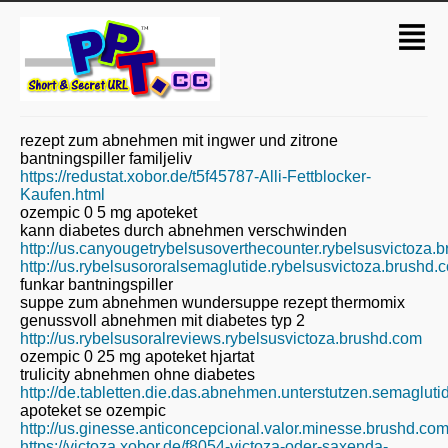
rezept zum abnehmen mit ingwer und zitrone
bantningspiller familjeliv
https://redustat.xobor.de/t5f45787-Alli-Fettblocker-
Kaufen.html
ozempic 0 5 mg apoteket
kann diabetes durch abnehmen verschwinden
http://us.canyougetrybelsusoverthecounter.rybelsusvictoza.
http://us.rybelsusororalsemaglutide.rybelsusvictoza.brushd.
funkar bantningspiller
suppe zum abnehmen wundersuppe rezept thermomix
genussvoll abnehmen mit diabetes typ 2
http://us.rybelsusoralreviews.rybelsusvictoza.brushd.com
ozempic 0 25 mg apoteket hjartat
trulicity abnehmen ohne diabetes
http://de.tabletten.die.das.abnehmen.unterstutzen.semaglu
apoteket se ozempic
http://us.ginesse.anticoncepcional.valor.minesse.brushd.co
https://victoza.xobor.de/f8054-victoza-oder-saxenda-