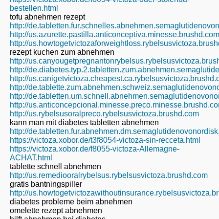
bestellen.html
tofu abnehmen rezept
http://de.tabletten.fur.schnelles.abnehmen.semaglutidenovo
http://us.azurette.pastilla.anticonceptiva.minesse.brushd.co
http://us.howtogetvictozaforweightloss.rybelsusvictoza.brus
rezept kuchen zum abnehmen
http://us.canyougetpregnantonrybelsus.rybelsusvictoza.bru
http://de.diabetes.typ.2.tabletten.zum.abnehmen.semagluti
http://us.canigetvictoza.cheapest.ca.rybelsusvictoza.brushd
http://de.tablette.zum.abnehmen.schweiz.semaglutidenovon
http://de.tabletten.um.schnell.abnehmen.semaglutidenovono
http://us.anticoncepcional.minesse.preco.minesse.brushd.c
http://us.rybelsusoralpreco.rybelsusvictoza.brushd.com
kann man mit diabetes tabletten abnehmen
http://de.tabletten.fur.abnehmen.dm.semaglutidenovonordis
https://victoza.xobor.de/t3f8054-victoza-sin-recceta.html
https://victoza.xobor.de/f8055-victoza-Allemagne-
ACHAT.html
tablette schnell abnehmen
http://us.remediooralrybelsus.rybelsusvictoza.brushd.com
gratis bantningspiller
http://us.howtogetvictozawithoutinsurance.rybelsusvictoza.
diabetes probleme beim abnehmen
omelette rezept abnehmen