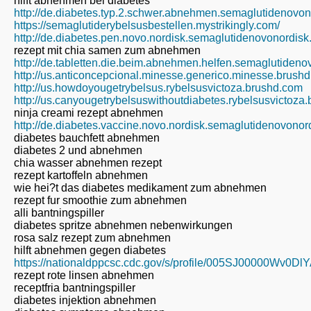
hilft abnehmen bei diabetes
http://de.diabetes.typ.2.schwer.abnehmen.semaglutidenovo
https://semaglutiderybelsusbestellen.mystrikingly.com/
http://de.diabetes.pen.novo.nordisk.semaglutidenovonordis
rezept mit chia samen zum abnehmen
http://de.tabletten.die.beim.abnehmen.helfen.semaglutiden
http://us.anticoncepcional.minesse.generico.minesse.brush
http://us.howdoyougetrybelsus.rybelsusvictoza.brushd.com
http://us.canyougetrybelsuswithoutdiabetes.rybelsusvictoza
ninja creami rezept abnehmen
http://de.diabetes.vaccine.novo.nordisk.semaglutidenovono
diabetes bauchfett abnehmen
diabetes 2 und abnehmen
chia wasser abnehmen rezept
rezept kartoffeln abnehmen
wie hei?t das diabetes medikament zum abnehmen
rezept fur smoothie zum abnehmen
alli bantningspiller
diabetes spritze abnehmen nebenwirkungen
rosa salz rezept zum abnehmen
hilft abnehmen gegen diabetes
https://nationaldppcsc.cdc.gov/s/profile/005SJ00000Wv0Dl
rezept rote linsen abnehmen
receptfria bantningspiller
diabetes injektion abnehmen