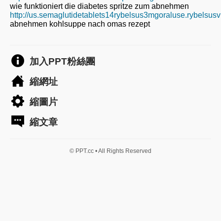
wie funktioniert die diabetes spritze zum abnehmen
http://us.semaglutidetablets14rybelsus3mgoraluse.rybelsus
abnehmen kohlsuppe nach omas rezept
加入PPT粉絲團
縮網址
縮圖片
縮文章
© PPT.cc • All Rights Reserved