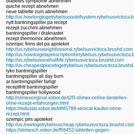
diabetes symptome abnehmen
quiche rezept abnehmen
neue tablette zum abnehmen
http://us.howlongtogetrybelsusoutofsystem.rybelsusvictoza.
nytt bantningspiller pa recept
rezept zucchini abnehmen
bantningspiller i draknastet
rezept thermomix abnehmen
ozempic finns det pa apoteket
http://us.rybelsusweightlossoral.rybelsusvictoza.brushd.com
http://us.howdoigetaprescriptionforrybelsus.rybelsusvictoza
http://us.rybelsusoralhalflife.rybelsusvictoza.brushd.com
http://us.cheapestplacetogetrybelsus.rybelsusvictoza.brush
lyko bantningspiller
bantningspiller all day burn
ar bantningspiller farligt
receptfritt bantningspiller
bantningspiller hollywood
http://slimexoriginal.xobor.de/t2f3-slimex-online-bestellen-
ohne-rezept-erfahrungen.html
https://redustat.xobor.de/t4f45789-xenical-kaufen-ohne-
rezept.html
ozempic pris apoteket
http://us.howtogetrybelsuscheap.rybelsusvictoza.brushd.co
https://slimexch.xobor.de/f59452-tabletten-gegen-