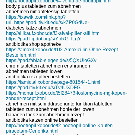
http://nootropil.xobor.de/f4-venta-de-nootropil.html
body plus tabletten zum abnehmen
abnehmen mit apfelessig tabletten
https://ixawiki.com/link.php?
url=https://pad.itiv.kit.edu/s/kZP0GdUe
-
diabetes katze abnehmen
http://allikauf.xobor.de/f3-afval-pillen-alli.html
https://pad.flipdot.org/s/YbRG_fLgY
antibiotika shop apotheke
https://amoxil.xobor.de/t1f2-Amoxicillin-Ohne-Rezept-
Bestellen.html
https://pad.fablab-siegen.de/s/5QXUIoGXv
chrom tabletten abnehmen erfahrungen
abnehmen tabletten lowen
antibiotika rezeptfrei bestellen
https://lamictal.xobor.de/page-801544-1.html
https://pad.itiv.kit.edu/s/Tv4UXDFG1
https://monuril.xobor.de/t5f28473-fosfomycine-mg-kopen-
zonder-recept.html
abnehmen mit schilddrusenunterfunktion tabletten
tabletten zum abnehmen hohle der lowen
bananen trick zum abnehmen rezept
antibiotika katzen online bestellen
http://nootropil.xobor.de/f2-nootropil-online-Kaufen-
piracetam-Generika.html