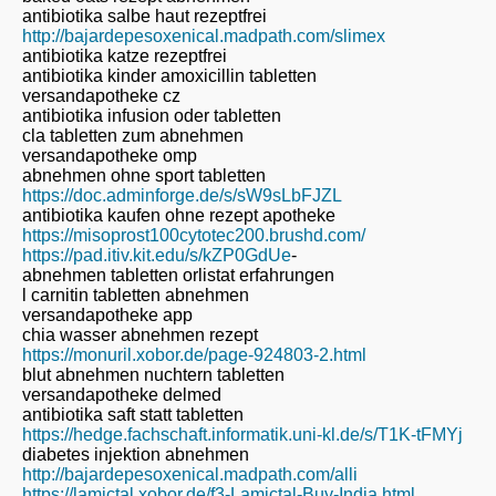
antibiotika salbe haut rezeptfrei
http://bajardepesoxenical.madpath.com/slimex
antibiotika katze rezeptfrei
antibiotika kinder amoxicillin tabletten
versandapotheke cz
antibiotika infusion oder tabletten
cla tabletten zum abnehmen
versandapotheke omp
abnehmen ohne sport tabletten
https://doc.adminforge.de/s/sW9sLbFJZL
antibiotika kaufen ohne rezept apotheke
https://misoprost100cytotec200.brushd.com/
https://pad.itiv.kit.edu/s/kZP0GdUe
-
abnehmen tabletten orlistat erfahrungen
l carnitin tabletten abnehmen
versandapotheke app
chia wasser abnehmen rezept
https://monuril.xobor.de/page-924803-2.html
blut abnehmen nuchtern tabletten
versandapotheke delmed
antibiotika saft statt tabletten
https://hedge.fachschaft.informatik.uni-kl.de/s/T1K-tFMYj
diabetes injektion abnehmen
http://bajardepesoxenical.madpath.com/alli
https://lamictal.xobor.de/f3-Lamictal-Buy-India.html