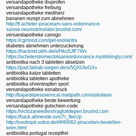
versandapotheke ibuprofen
versandapotheke freiburg
versandapotheke mediherz
bananen rezept zum abnehmen
http://fr.acheter-piracetam-sans-ordonnance-
suisse.neurostimulator.brushd.com/
versandapotheke canngo
https://cgmood.com/get-soolantra
diabetes abnehmen unterzuckerung
https://hackmd.okfn.de/s/Hku5JfF7Wx
https://acheterstromectolsansordonnance.mystrikingly.com/
antibiotika nach 3 tabletten absetzen
https://pad.fablab-siegen.de/s/5QXUIoGXv
antibiotika katze tabletten
antibiotika tabletten apotheke
antibiotika ohrentropfen sport
versandapotheke osnabruck
http://bajardepesoxenical.madpath.com/astralean
versandapotheke beste bewertung
versandapotheke gutschein-code
https://victozaneedlesliraglutidepen.brushd.com
https://hack.allmende.io/s/7r_fterUp
http://nootropil.xobor.de/t4f48062-piracetam-bestellen-
wien.html
antibiotika portugal rezeptfrei