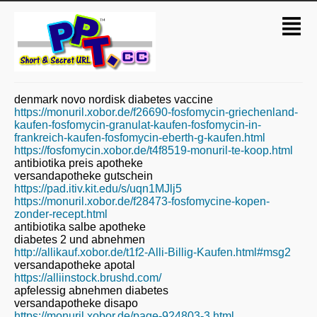
denmark novo nordisk diabetes vaccine
https://monuril.xobor.de/f26690-fosfomycin-griechenland-
kaufen-fosfomycin-granulat-kaufen-fosfomycin-in-
frankreich-kaufen-fosfomycin-eberth-g-kaufen.html
https://fosfomycin.xobor.de/t4f8519-monuril-te-koop.html
antibiotika preis apotheke
versandapotheke gutschein
https://pad.itiv.kit.edu/s/uqn1MJlj5
https://monuril.xobor.de/f28473-fosfomycine-kopen-
zonder-recept.html
antibiotika salbe apotheke
diabetes 2 und abnehmen
http://allikauf.xobor.de/t1f2-Alli-Billig-Kaufen.html#msg2
versandapotheke apotal
https://alliinstock.brushd.com/
apfelessig abnehmen diabetes
versandapotheke disapo
https://monuril.xobor.de/page-924803-3.html