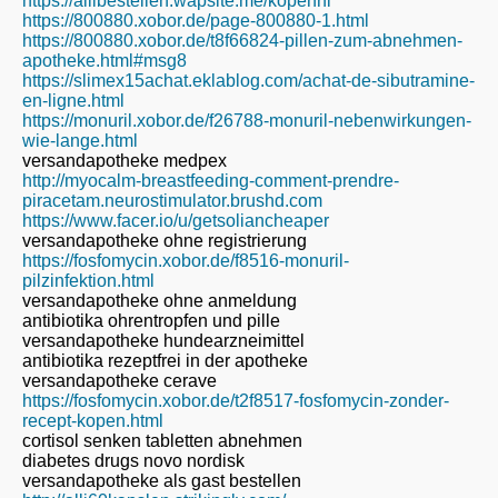
https://allibestellen.wapsite.me/kopennl
https://800880.xobor.de/page-800880-1.html
https://800880.xobor.de/t8f66824-pillen-zum-abnehmen-
apotheke.html#msg8
https://slimex15achat.eklablog.com/achat-de-sibutramine-
en-ligne.html
https://monuril.xobor.de/f26788-monuril-nebenwirkungen-
wie-lange.html
versandapotheke medpex
http://myocalm-breastfeeding-comment-prendre-
piracetam.neurostimulator.brushd.com
https://www.facer.io/u/getsoliancheaper
versandapotheke ohne registrierung
https://fosfomycin.xobor.de/f8516-monuril-
pilzinfektion.html
versandapotheke ohne anmeldung
antibiotika ohrentropfen und pille
versandapotheke hundearzneimittel
antibiotika rezeptfrei in der apotheke
versandapotheke cerave
https://fosfomycin.xobor.de/t2f8517-fosfomycin-zonder-
recept-kopen.html
cortisol senken tabletten abnehmen
diabetes drugs novo nordisk
versandapotheke als gast bestellen