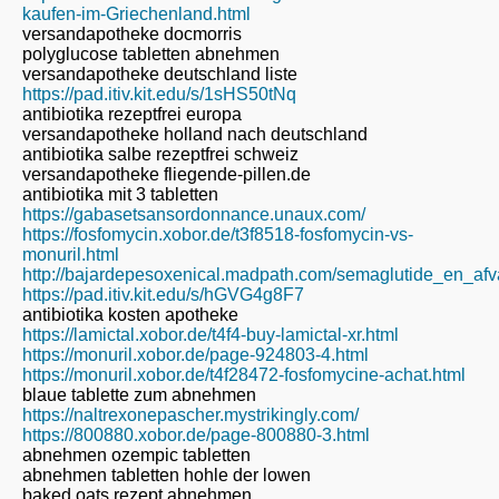
kaufen-im-Griechenland.html
versandapotheke docmorris
polyglucose tabletten abnehmen
versandapotheke deutschland liste
https://pad.itiv.kit.edu/s/1sHS50tNq
antibiotika rezeptfrei europa
versandapotheke holland nach deutschland
antibiotika salbe rezeptfrei schweiz
versandapotheke fliegende-pillen.de
antibiotika mit 3 tabletten
https://gabasetsansordonnance.unaux.com/
https://fosfomycin.xobor.de/t3f8518-fosfomycin-vs-
monuril.html
http://bajardepesoxenical.madpath.com/semaglutide_en_afv
https://pad.itiv.kit.edu/s/hGVG4g8F7
antibiotika kosten apotheke
https://lamictal.xobor.de/t4f4-buy-lamictal-xr.html
https://monuril.xobor.de/page-924803-4.html
https://monuril.xobor.de/t4f28472-fosfomycine-achat.html
blaue tablette zum abnehmen
https://naltrexonepascher.mystrikingly.com/
https://800880.xobor.de/page-800880-3.html
abnehmen ozempic tabletten
abnehmen tabletten hohle der lowen
baked oats rezept abnehmen