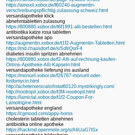
https://amoxil.xobor.de/f60240-augmentin-
verschreibungspflichtig-zulassung-schweiz.html
versandapotheke klick
abnehmtabletten zulassung
https://800880.xobor.de/t6f1991-alli-bestellen.html
antibiotika katze rosa tabletten
versandapotheke apo
http://augmentin.xobor.de/t1f2-Augmentin-Tabletten.html
https://md.chaosdorf.de/s/SdIrQsrF4
diabetes insulin spritzen abnehmen
https://800880.xobor.de/f2-Alli-auf-rechnung-kaufen-
Online-Apotheke-Alli-Kapseln.html
versandapotheke lieferung ins ausland
https://monuril.xobor.de/f26787-monuril-oder-
fosfomycin.html
http://acheterxenicalorlistat60120.mystrikingly.com/
http://nootropil.xobor.de/t3f4-nootropil.html
https://lamictal.xobor.de/t1f2-Coupon-For-
Lamotrigine.html
versandapotheke england
https://cgmood.com/appy-horos
cholesterin tabletten abnehmen
antibiotika online apotheke
https://hackmd.openmole.org/s/A6UaG7tSx