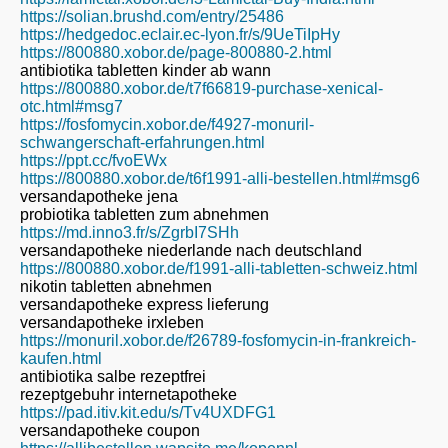
https://solian.brushd.com/entry/25486
https://hedgedoc.eclair.ec-lyon.fr/s/9UeTiIpHy
https://800880.xobor.de/page-800880-2.html
antibiotika tabletten kinder ab wann
https://800880.xobor.de/t7f66819-purchase-xenical-
otc.html#msg7
https://fosfomycin.xobor.de/f4927-monuril-
schwangerschaft-erfahrungen.html
https://ppt.cc/fvoEWx
https://800880.xobor.de/t6f1991-alli-bestellen.html#msg6
versandapotheke jena
probiotika tabletten zum abnehmen
https://md.inno3.fr/s/ZgrbI7SHh
versandapotheke niederlande nach deutschland
https://800880.xobor.de/f1991-alli-tabletten-schweiz.html
nikotin tabletten abnehmen
versandapotheke express lieferung
versandapotheke irxleben
https://monuril.xobor.de/f26789-fosfomycin-in-frankreich-
kaufen.html
antibiotika salbe rezeptfrei
rezeptgebuhr internetapotheke
https://pad.itiv.kit.edu/s/Tv4UXDFG1
versandapotheke coupon