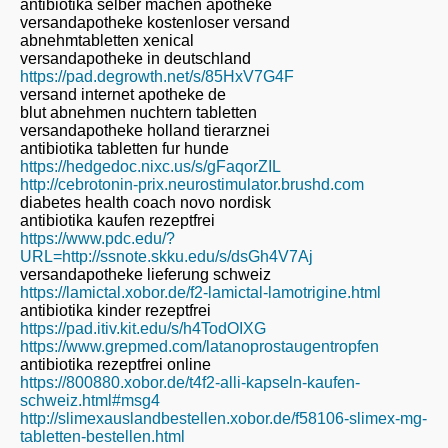
antibiotika selber machen apotheke
versandapotheke kostenloser versand
abnehmtabletten xenical
versandapotheke in deutschland
https://pad.degrowth.net/s/85HxV7G4F
versand internet apotheke de
blut abnehmen nuchtern tabletten
versandapotheke holland tierarznei
antibiotika tabletten fur hunde
https://hedgedoc.nixc.us/s/gFaqorZIL
http://cebrotonin-prix.neurostimulator.brushd.com
diabetes health coach novo nordisk
antibiotika kaufen rezeptfrei
https://www.pdc.edu/?
URL=http://ssnote.skku.edu/s/dsGh4V7Aj
versandapotheke lieferung schweiz
https://lamictal.xobor.de/f2-lamictal-lamotrigine.html
antibiotika kinder rezeptfrei
https://pad.itiv.kit.edu/s/h4TodOIXG
https://www.grepmed.com/latanoprostaugentropfen
antibiotika rezeptfrei online
https://800880.xobor.de/t4f2-alli-kapseln-kaufen-
schweiz.html#msg4
http://slimexauslandbestellen.xobor.de/f58106-slimex-mg-
tabletten-bestellen.html