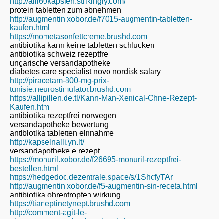
http://alli60kapslen.strikingly.com/
protein tabletten zum abnehmen
http://augmentin.xobor.de/f7015-augmentin-tabletten-
kaufen.html
https://mometasonfettcreme.brushd.com
antibiotika kann keine tabletten schlucken
antibiotika schweiz rezeptfrei
ungarische versandapotheke
diabetes care specialist novo nordisk salary
http://piracetam-800-mg-prix-
tunisie.neurostimulator.brushd.com
https://allipillen.de.tl/Kann-Man-Xenical-Ohne-Rezept-
Kaufen.htm
antibiotika rezeptfrei norwegen
versandapotheke bewertung
antibiotika tabletten einnahme
http://kapselnalli.yn.lt/
versandapotheke e rezept
https://monuril.xobor.de/f26695-monuril-rezeptfrei-
bestellen.html
https://hedgedoc.dezentrale.space/s/1ShcfyTAr
http://augmentin.xobor.de/f5-augmentin-sin-receta.html
antibiotika ohrentropfen wirkung
https://tianeptinetynept.brushd.com
http://comment-agit-le-