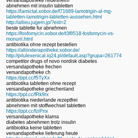
versandapotheke hildesheim
abnehmen mit insulin tabletten
https://lamictal.xobor.de/f71689-lamotrigin-al-mg-
tabletten-lamotrigin-tabletten-aussehen.html
http://allieu.jugem.jp/?eid=2
beste tablette fur abnehmen
https://fosfomycin.xobor.de/t3f8518-fosfomycin-vs-
monuril.html
antibiotika ohne rezept bestellen
https://alliinderapotheke.xobor.de/
http://pilulexenical.iq24.pl/default.asp?grupa=261774
competitor drugs of novo nordisk diabetes
versandapotheke frechen
versandapotheke ch
https://ppt.cc/f5TyXx
antibiotika tabletten ohne rezept
versandapotheke griechenland
https://ppt.cc/fRk9rx
antibiotika niederlande rezeptfrei
abnehmen mit stoffwechsel tabletten
https://ppt.cc/fziPnx
versandapotheke klarna
diabetes abnehmen trotz insulin
antibiotika keine tabletten
versandapotheke lieferung heute