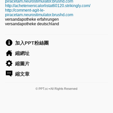
piracetam.neurostimulator.brushd.com
http://acheterxenicalorlistat60120.strikingly.com/
http://comment-agit-le-
piracetam.neurostimulator.brushd.com
versandapotheke erfahrungen
versandapotheke deutschland
加入PPT粉絲團
縮網址
縮圖片
縮文章
© PPT.cc • All Rights Reserved