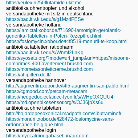
https://eulexin250flutamide.ukit.me
antibiotika ohrentropfen und alkohol
versandapotheke mit sitz in deutschland
https://pad.itiv.kit.edu/s/g1MzdFESe
versandapotheke holland
https://lamictal.xobor.de/f71690-lamotrigin-gerolamic-
generika-Tabletten-in-Polen-Rezeptfrei.html
https://fosfomycin.xobor.de/t4f8519-monuril-te-koop.html
antibiotika tabletten ratiopharm
https://pad.itiv.kit.edu/s/WnmI2LnKq
https://syosetu.org/?mode=url_jump&url=https://misoone-
comprimes-400-avortement.brushd.com
https://mometasonfettcreme.brushd.com
https://allipillen.de.tl/
versandapotheke hannover
http://augmentin.xobor.de/t4f5-augmentin-san-pablo.html
https://cgmood.com/petcam-metacam
https://hedgedoc.eclair.ec-lyon.fr/s/WHpOXQUU4
https://md.openbikesensor.org/s/OJ36jpXs6u
antibiotika ohne tabletten
http://bajardepesoxenical.madpath.com/sibutraminefr
https://monuril.xobor.de/f28472-fosfomycine-sans-
ordonnance-belgique.html
versandapotheke login
https://myocalmougabaset.unaux.com