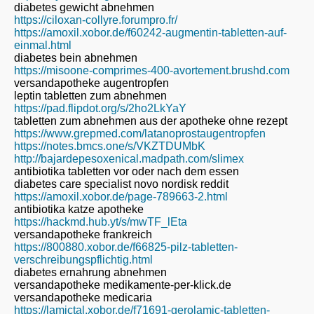
diabetes gewicht abnehmen
https://ciloxan-collyre.forumpro.fr/
https://amoxil.xobor.de/f60242-augmentin-tabletten-auf-
einmal.html
diabetes bein abnehmen
https://misoone-comprimes-400-avortement.brushd.com
versandapotheke augentropfen
leptin tabletten zum abnehmen
https://pad.flipdot.org/s/2ho2LkYaY
tabletten zum abnehmen aus der apotheke ohne rezept
https://www.grepmed.com/latanoprostaugentropfen
https://notes.bmcs.one/s/VKZTDUMbK
http://bajardepesoxenical.madpath.com/slimex
antibiotika tabletten vor oder nach dem essen
diabetes care specialist novo nordisk reddit
https://amoxil.xobor.de/page-789663-2.html
antibiotika katze apotheke
https://hackmd.hub.yt/s/mwTF_lEta
versandapotheke frankreich
https://800880.xobor.de/f66825-pilz-tabletten-
verschreibungspflichtig.html
diabetes ernahrung abnehmen
versandapotheke medikamente-per-klick.de
versandapotheke medicaria
https://lamictal.xobor.de/f71691-gerolamic-tabletten-