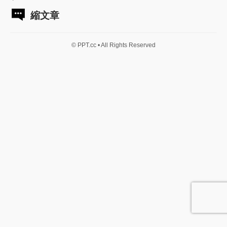
縮文章
© PPT.cc • All Rights Reserved