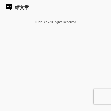
縮文章
© PPT.cc • All Rights Reserved