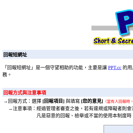
回報短網址
「回報短網址」是一個守望相助的功能，主要是讓
PPT.cc
的用
務。
回報方式與注意事項
→回報方式：選擇
[回報項目]
與填寫
[您的意見]
（當有人回報時
→注意事項：經過管理者審查之後，若有違規或障礙者則會
凡是惡意的回報、檢舉或不當的使用本制度時，將