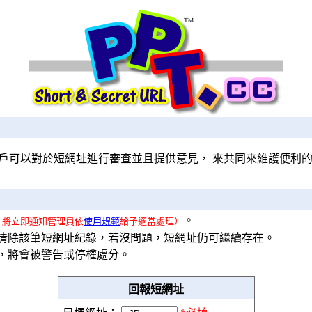
戶可以對於短網址進行審查並且提供意見， 來共同來維護便利
。
，將立即通知管理員依
使用規範
給予適當處理）
清除該筆短網址紀錄，若沒問題，短網址仍可繼續存在。
會被警告或停權處分。
回報短網址