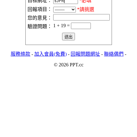
目標網址：
*必填
回報項目：
*請挑選
您的意見：
1 + 19 =
驗證問題：
服務條款
-
加入會員(免費)
-
回報問題網址
-
聯絡偶們
-
© 2026 PPT.cc