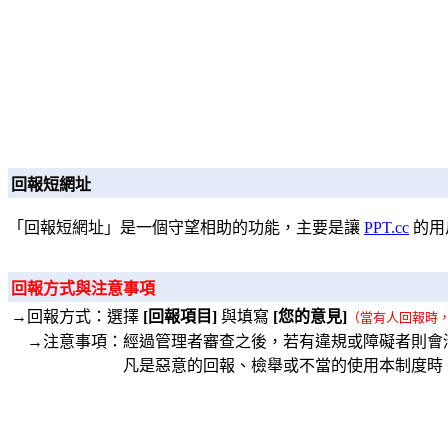
回報短網址
「回報短網址」是一個守望相助的功能，主要是讓
PPT.cc
的用
回報方式與注意事項
→回報方式：選擇
[回報項目]
與填寫
[您的意見]
（當有人回報時
→注意事項：經過管理者審查之後，若有違規或障礙者則會
凡是惡意的回報、檢舉或不當的使用本制度時，將