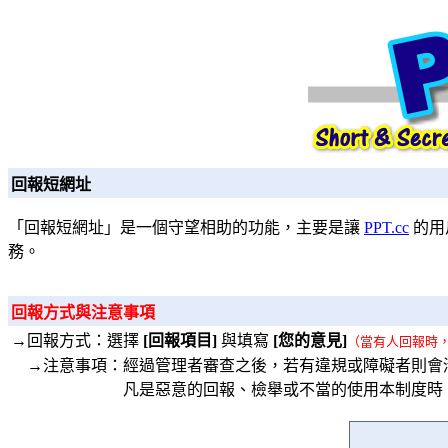
回報短網址
「回報短網址」是一個守望相助的功能，主要是讓
PPT.cc
的用
務。
回報方式與注意事項
→回報方式：選擇
[回報項目]
與填寫
[您的意見]
（當有人回報時
→注意事項：經過管理者審查之後，若有違規或障礙者則會
凡是惡意的回報、檢舉或不當的使用本制度時，將