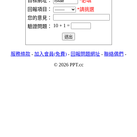
目標網址：
*必填
回報項目：
*請挑選
您的意見：
10 + 1 =
驗證問題：
服務條款
-
加入會員(免費)
-
回報問題網址
-
聯絡偶們
-
© 2026 PPT.cc