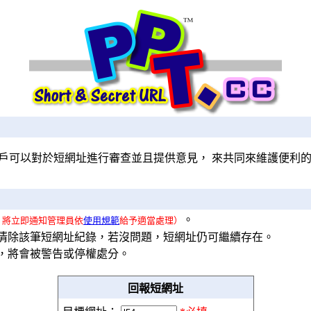
戶可以對於短網址進行審查並且提供意見， 來共同來維護便利
。
，將立即通知管理員依
使用規範
給予適當處理）
清除該筆短網址紀錄，若沒問題，短網址仍可繼續存在。
會被警告或停權處分。
回報短網址