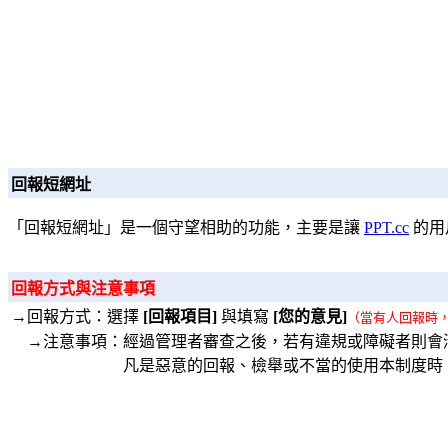
回報短網址
「回報短網址」是一個守望相助的功能，主要是讓
PPT.cc
的用
回報方式與注意事項
→回報方式：選擇
[回報項目]
與填寫
[您的意見]
（當有人回報時
→注意事項：經過管理者審查之後，若有違規或障礙者則會
凡是惡意的回報、檢舉或不當的使用本制度時，將