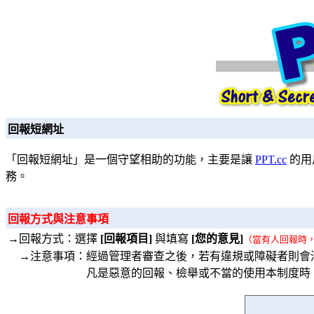
回報短網址
「回報短網址」是一個守望相助的功能，主要是讓
PPT.cc
的用
務。
回報方式與注意事項
→回報方式：選擇
[回報項目]
與填寫
[您的意見]
（當有人回報時
→注意事項：經過管理者審查之後，若有違規或障礙者則會
凡是惡意的回報、檢舉或不當的使用本制度時，將