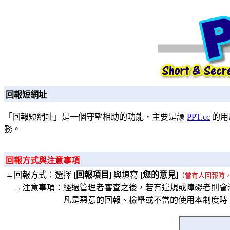
回報短網址
「回報短網址」是一個守望相助的功能，主要是讓
PPT.cc
的用
務。
回報方式與注意事項
→回報方式：選擇
[回報項目]
與填寫
[您的意見]
（當有人回報時
→注意事項：經過管理者審查之後，若有違規或障礙者則會
凡是惡意的回報、檢舉或不當的使用本制度時，將