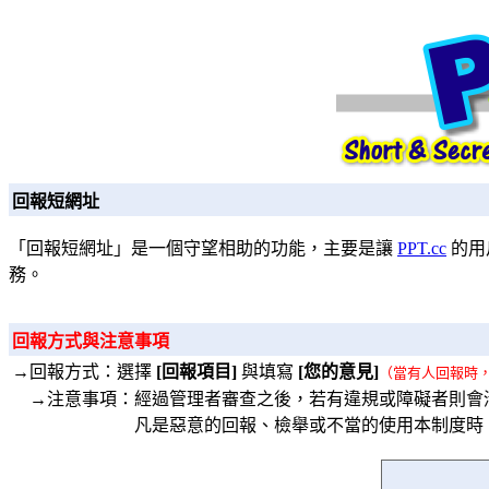
回報短網址
「回報短網址」是一個守望相助的功能，主要是讓
PPT.cc
的用
務。
回報方式與注意事項
→回報方式：選擇
[回報項目]
與填寫
[您的意見]
（當有人回報時
→注意事項：經過管理者審查之後，若有違規或障礙者則會
凡是惡意的回報、檢舉或不當的使用本制度時，將