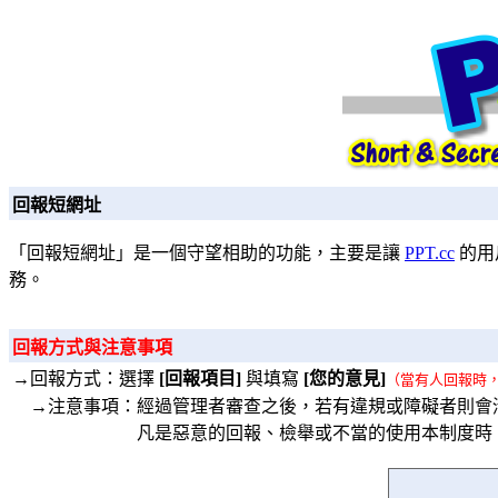
回報短網址
「回報短網址」是一個守望相助的功能，主要是讓
PPT.cc
的用
務。
回報方式與注意事項
→回報方式：選擇
[回報項目]
與填寫
[您的意見]
（當有人回報時
→注意事項：經過管理者審查之後，若有違規或障礙者則會
凡是惡意的回報、檢舉或不當的使用本制度時，將