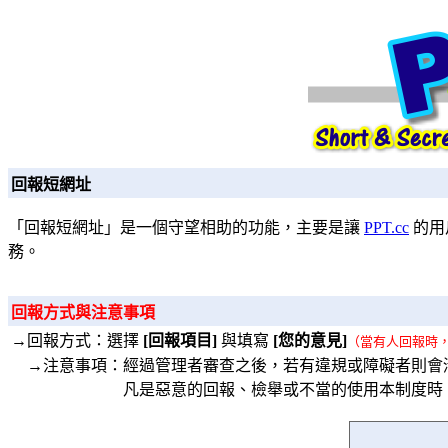
回報短網址
「回報短網址」是一個守望相助的功能，主要是讓
PPT.cc
的用
務。
回報方式與注意事項
→回報方式：選擇
[回報項目]
與填寫
[您的意見]
（當有人回報時
→注意事項：經過管理者審查之後，若有違規或障礙者則會
凡是惡意的回報、檢舉或不當的使用本制度時，將