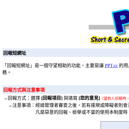
回報短網址
「回報短網址」是一個守望相助的功能，主要是讓
PPT.cc
的用
務。
回報方式與注意事項
→回報方式：選擇
[回報項目]
與填寫
[您的意見]
（當有人回報時
→注意事項：經過管理者審查之後，若有違規或障礙者則會
凡是惡意的回報、檢舉或不當的使用本制度時，將