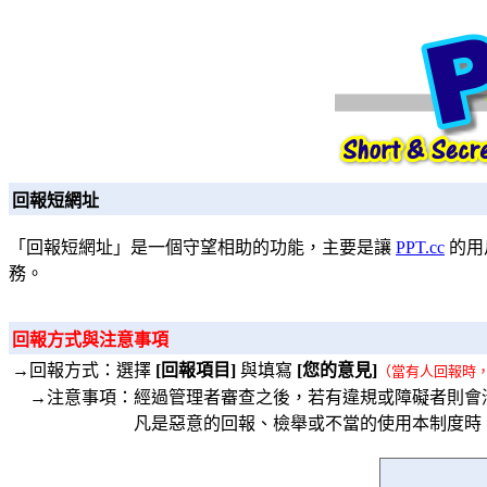
回報短網址
「回報短網址」是一個守望相助的功能，主要是讓
PPT.cc
的用
務。
回報方式與注意事項
→回報方式：選擇
[回報項目]
與填寫
[您的意見]
（當有人回報時
→注意事項：經過管理者審查之後，若有違規或障礙者則會
凡是惡意的回報、檢舉或不當的使用本制度時，將