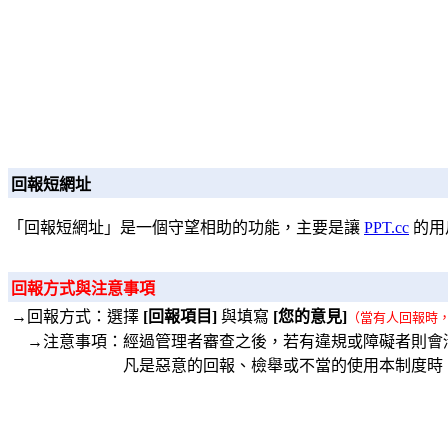
回報短網址
「回報短網址」是一個守望相助的功能，主要是讓
PPT.cc
的用
回報方式與注意事項
→回報方式：選擇
[回報項目]
與填寫
[您的意見]
（當有人回報時
→注意事項：經過管理者審查之後，若有違規或障礙者則會
凡是惡意的回報、檢舉或不當的使用本制度時，將