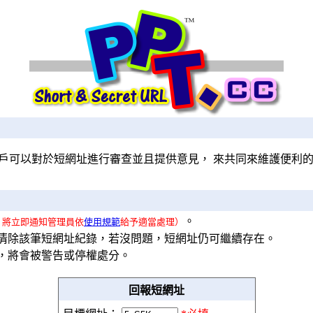
戶可以對於短網址進行審查並且提供意見， 來共同來維護便利
。
，將立即通知管理員依
使用規範
給予適當處理）
清除該筆短網址紀錄，若沒問題，短網址仍可繼續存在。
會被警告或停權處分。
回報短網址