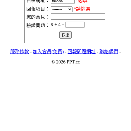
目標網址：
*必填
回報項目：
*請挑選
您的意見：
9 + 4 =
驗證問題：
服務條款
-
加入會員(免費)
-
回報問題網址
-
聯絡偶們
-
© 2026 PPT.cc