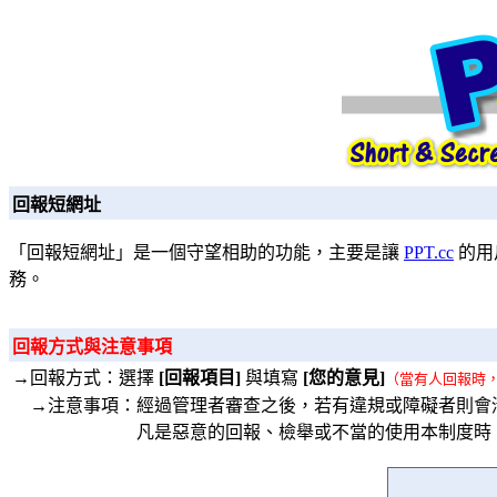
回報短網址
「回報短網址」是一個守望相助的功能，主要是讓
PPT.cc
的用
務。
回報方式與注意事項
→回報方式：選擇
[回報項目]
與填寫
[您的意見]
（當有人回報時
→注意事項：經過管理者審查之後，若有違規或障礙者則會
凡是惡意的回報、檢舉或不當的使用本制度時，將