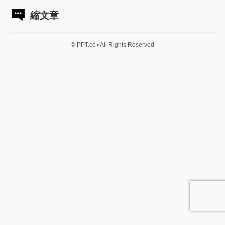
縮文章
© PPT.cc • All Rights Reserved