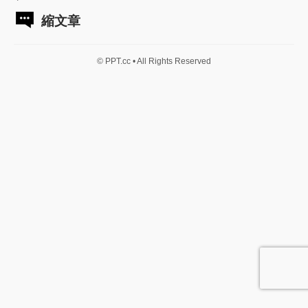
縮文章
© PPT.cc • All Rights Reserved