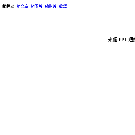
縮網址
縮文章
縮圖片
縮影片
歡譯
來個 PPT 短