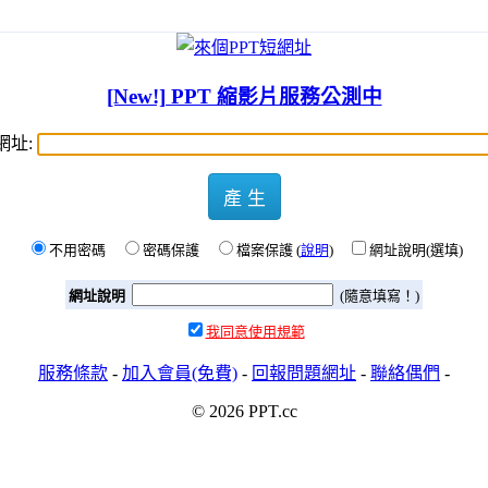
[New!] PPT 縮影片服務公測中
網址:
產 生
不用密碼
密碼保護
檔案保護 (
說明
)
網址說明(選填)
網址說明
(隨意填寫！)
我同意使用規範
服務條款
-
加入會員(免費)
-
回報問題網址
-
聯絡偶們
-
© 2026 PPT.cc