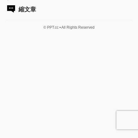
縮文章
© PPT.cc • All Rights Reserved