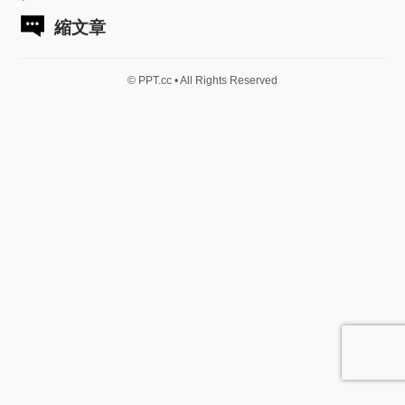
縮文章
© PPT.cc • All Rights Reserved