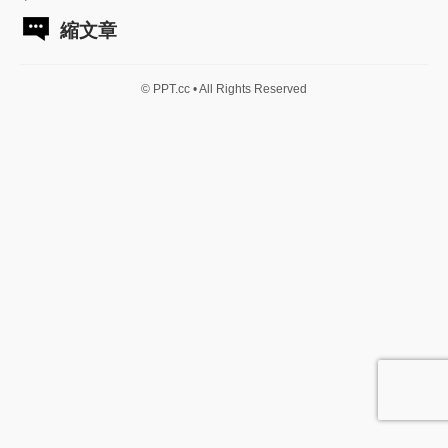
縮文章
© PPT.cc • All Rights Reserved