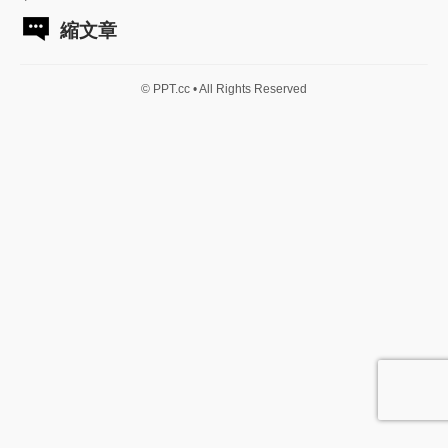
縮文章
© PPT.cc • All Rights Reserved