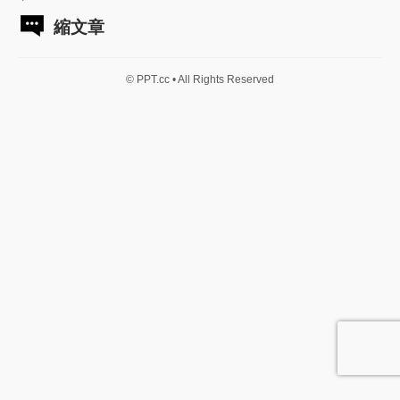
縮文章
© PPT.cc • All Rights Reserved