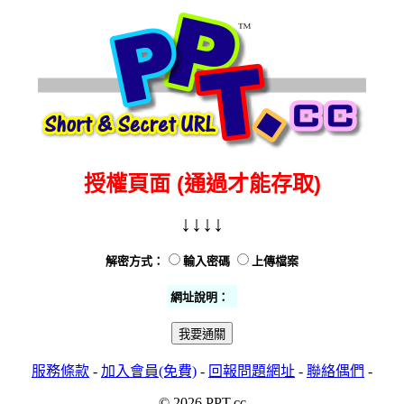
授權頁面 (通過才能存取)
↓↓↓↓
解密方式：
輸入密碼
上傳檔案
網址說明：
服務條款
-
加入會員(免費)
-
回報問題網址
-
聯絡偶們
-
© 2026 PPT.cc