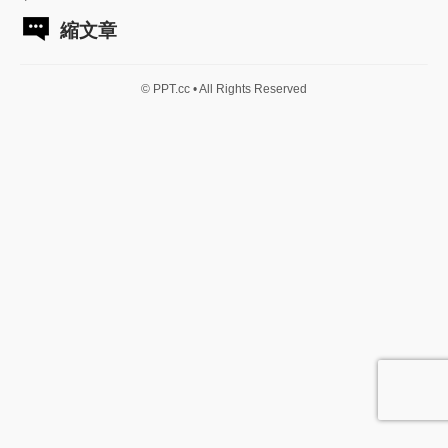
縮文章
© PPT.cc • All Rights Reserved