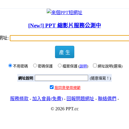
[New!] PPT 縮影片服務公測中
網址:
產 生
不用密碼
密碼保護
檔案保護 (
說明
)
網址說明(選填)
網址說明
(隨意填寫！)
我同意使用規範
服務條款
-
加入會員(免費)
-
回報問題網址
-
聯絡偶們
-
© 2026 PPT.cc