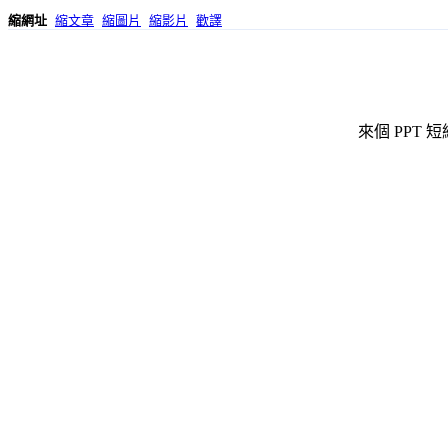
縮網址
縮文章
縮圖片
縮影片
歡譯
來個 PPT 短